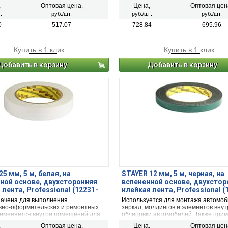
,
Оптовая цена,
Цена,
Оптовая цен
.
руб./шт.
руб./шт.
руб./шт.
0
517.07
728.84
695.96
Купить в 1 клик
Купить в 1 клик
Добавить в корзину
Добавить в корзину
5 мм, 5 м, белая, на
STAYER 12 мм, 5 м, черная, на
ной основе, двухсторонняя
вспененной основе, двухстор
 лента, Professional (12231-
клейкая лента, Professional (
12-05)
ачена для выполнения
Используется для монтажа автомо
вно-оформительских и ремонтных
зеркал, молдингов и элементов вну
рименяется внутри помещений для
облицовки автомобилей. Также при
ания декоративных элементов,
для монтажа различных типов изде
,
Оптовая цена,
Цена,
Оптовая цен