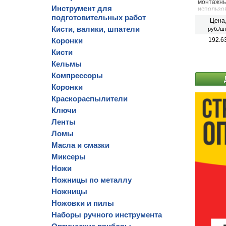
монтажны
Инструмент для
использо
подготовительных работ
Цена
Кисти, валики, шпатели
руб./шт
Коронки
192.6
Кисти
Кельмы
Компрессоры
Коронки
Краскораспылители
Ключи
Ленты
Ломы
Масла и смазки
Миксеры
Ножи
Ножницы по металлу
Ножницы
Ножовки и пилы
Наборы ручного инструмента