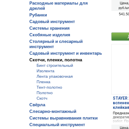
Расходные материалы для
Цена
дрелей
руб./шт
541.5
Рубанки
Садовый инструмент
Системы хранения
Скобяные изделия
Столярный и слесарный
инструмент
Садовый инструмент и инвентарь
Скотчи, пленки, полотна
Бинт строительный
Изолента
Лента упаковочная
Пленка
Тент-полотно
Полотно
Скотч
STAYER 2
вспенен
Свёрла
клейкая
Слесарно-монтажный
25-05)
Предназн
декорати
Системы выравнивания плитки
работ. П
Специальный инструмент
приклеив
Цена