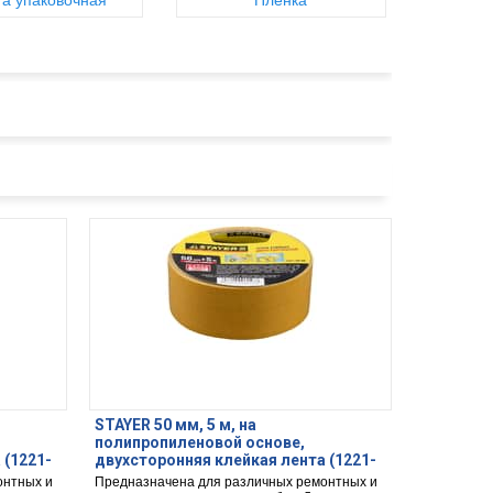
та упаковочная
Пленка
STAYER 50 мм, 5 м, на
полипропиленовой основе,
 (1221-
двухсторонняя клейкая лента (1221-
50-05)
онтных и
Предназначена для различных ремонтных и