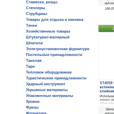
рамок, бо
Стамески, резцы
руб./шт
Степлеры
180.0
Струбцины
Товары для отдыха и пикника
Тачки
Хозяйственные товары
Штукатурно-малярный
Шпатели
Электроустановочная фурнитура
Постельные принадлежности
Такелаж
Тара
Тепловое оборудование
Туристические принадлежности
STAYER 9
Ударный инструмент
вспенен
Укрывные материалы
клейкая
09-05)
Упаковочные материалы
Использу
зеркал, 
Уровни
облицовк
Фрезы
для монт
Цена
подверже
Фурнитура
руб./шт