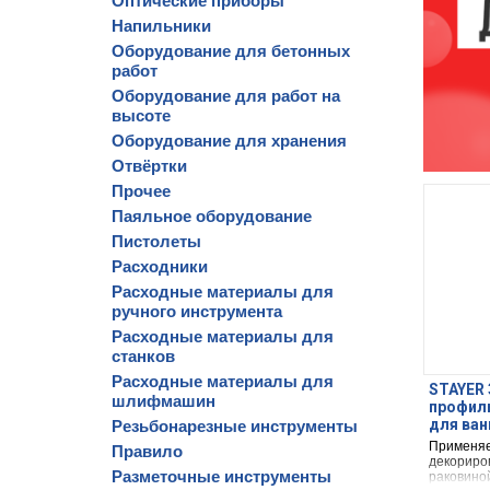
Оптические приборы
Напильники
Оборудование для бетонных
работ
Оборудование для работ на
высоте
Оборудование для хранения
Отвёртки
Прочее
Паяльное оборудование
Пистолеты
Расходники
Расходные материалы для
ручного инструмента
Расходные материалы для
станков
Расходные материалы для
STAYER 3
шлифмашин
профиль
для ван
Резьбонарезные инструменты
(12341-
Применяе
Правило
декориро
Разметочные инструменты
раковиной