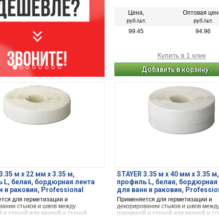
Цена,
Оптовая цен
руб./шт.
руб./шт.
99.45
94.96
Купить в 1 клик
Добавить в корзину
.35 м х 22 мм х 3.35 м,
STAYER 3.35 м x 40 мм x 3.35 м,
 L, белая, бордюрная лента
профиль L, белая, бордюрная
н и раковин, Professional
для ванн и раковин, Professio
11-11)
(12341-20-20)
тся для герметизации и
Применяется для герметизации и
вании стыков и швов между
декорировании стыков и швов межд
 и стеной или ванной и стеной.
раковиной и стеной или ванной и ст