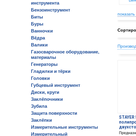
Бин
инструмента
Бензоинструмент
показать 
Биты
Буры
Сортиро
Ванночки
Вёдра
Валики
Произво
Газосварочное оборудование,
материалы
Генераторы
Гладилки и тёрки
Головки
Губцевый инструмент
Диски, круги
Заклёпочники
Зубила
Защита поверхности
STAYER 
Заклёпки
полипро
Измерительные инструменты
двухсто
50-10)
Предназн
Измерительный