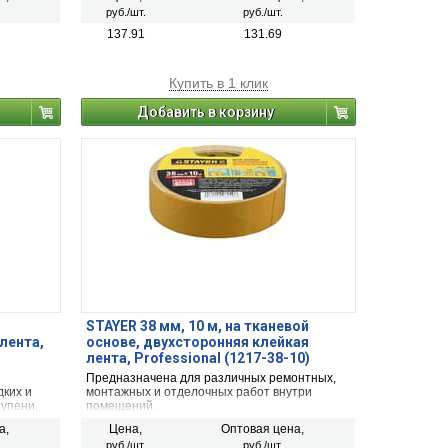
зкам и
подверженных вибрационным нагрузкам и
руб./шт.
руб./шт.
ателей,
сдвигам, например, настенных держателей,
вешалок и крючков.
137.91
131.69
Купить в 1 клик
Добавить в корзину
STAYER 38 мм, 10 м, на тканевой
лента,
основе, двухсторонняя клейкая
лента, Professional (1217-38-10)
Предназначена для различных ремонтных,
дких и
монтажных и отделочных работ внутри
тупени,
помещений.
а,
Цена,
Оптовая цена,
и т.д.
руб./шт.
руб./шт.