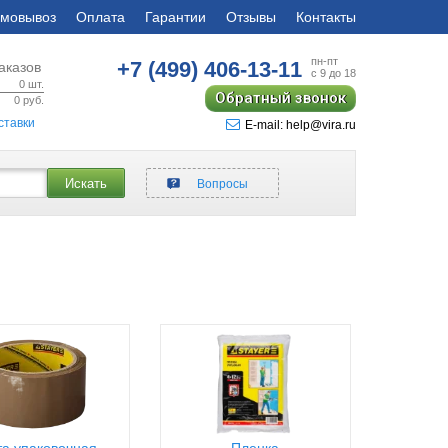
мовывоз
Оплата
Гарантии
Отзывы
Контакты
пн-пт
+7 (499)
406-13-11
аказов
с 9 до 18
0
шт.
Обратный звонок
0
руб.
ставки
E-mail: help@vira.ru
Искать
Вопросы