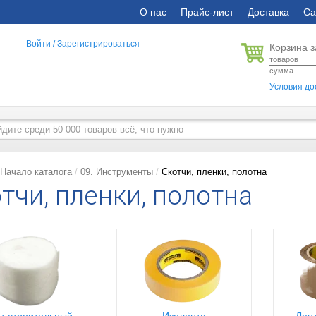
О нас
Прайс-лист
Доставка
Са
Войти
/
Зарегистрироваться
Корзина з
товаров
сумма
Условия до
Начало каталога
09. Инструменты
Скотчи, пленки, полотна
тчи, пленки, полотна