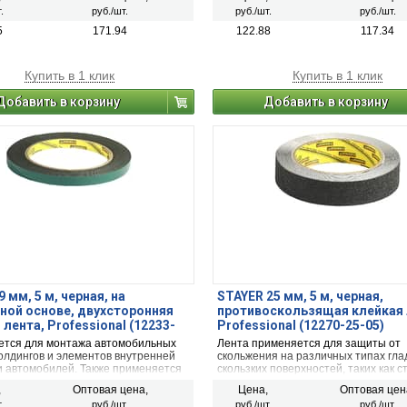
рдюров,табличек, плакатов и т.д.
подверженных вибрационным нагру
.
руб./шт.
руб./шт.
руб./шт.
сдвигам, например, настенных держ
вешалок и крючков.
5
171.94
122.88
117.34
Купить в 1 клик
Купить в 1 клик
Добавить в корзину
Добавить в корзину
 мм, 5 м, черная, на
STAYER 25 мм, 5 м, черная,
ной основе, двухсторонняя
противоскользящая клейкая 
 лента, Professional (12233-
Professional (12270-25-05)
ется для монтажа автомобильных
Лента применяется для защиты от
молдингов и элементов внутренней
скольжения на различных типах гла
и автомобилей. Также применяется
скользких поверхностей, таких как с
ажа различных типов изделий,
плитка, мрамор, наливные полы,
,
Оптовая цена,
Цена,
Оптовая цен
нных вибрационным нагрузкам и
лакированное и окрашенное дерево 
.
руб./шт.
руб./шт.
руб./шт.