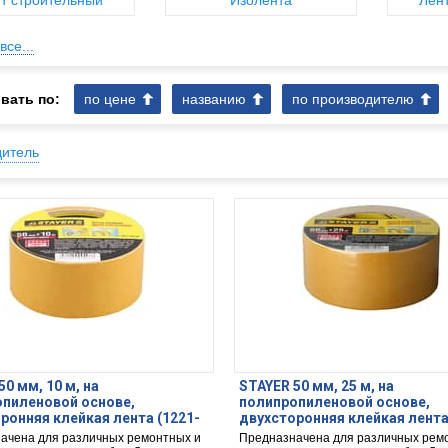
т строительный
Изолента
Лен
все...
вать по:
по цене
названию
по производителю
дитель
50 мм, 10 м, на
STAYER 50 мм, 25 м, на
пиленовой основе,
полипропиленовой основе,
ронняя клейкая лента (1221-
двухсторонняя клейкая лента
50-25)
ачена для различных ремонтных и
Предназначена для различных рем