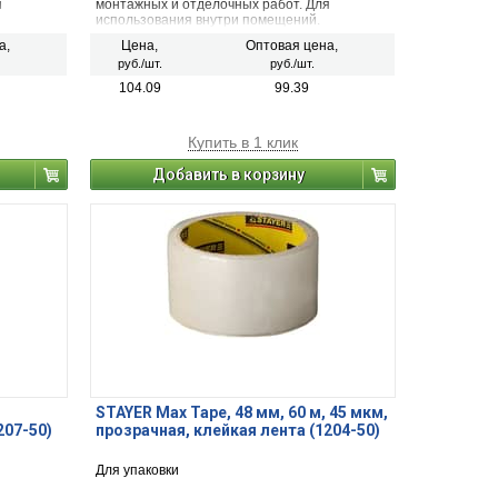
я
монтажных и отделочных работ. Для
использования внутри помещений.
а,
Цена,
Оптовая цена,
руб./шт.
руб./шт.
104.09
99.39
Купить в 1 клик
Добавить в корзину
STAYER Max Tape, 48 мм, 60 м, 45 мкм,
207-50)
прозрачная, клейкая лента (1204-50)
Для упаковки