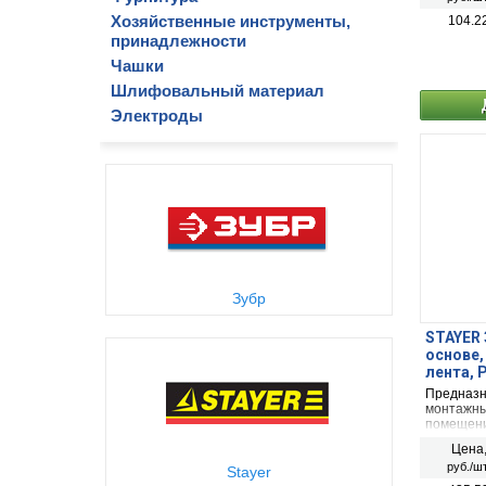
сдвигам,
вешалок 
Хозяйственные инструменты,
104.2
принадлежности
Чашки
Шлифовальный материал
Электроды
Зубр
STAYER 
основе,
лента, P
Предназн
монтажны
помещени
Цена
руб./шт
Stayer