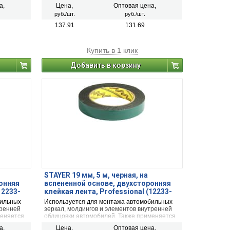
приклеивания декоративных элементов,
а,
Цена,
Оптовая цена,
рамок, бордюров,табличек, плакатов и т.д.
руб./шт.
руб./шт.
137.91
131.69
Купить в 1 клик
Добавить в корзину
STAYER 19 мм, 5 м, черная, на
онняя
вспененной основе, двухсторонняя
12233-
клейкая лента, Professional (12233-
19-05)
бильных
Используется для монтажа автомобильных
тренней
зеркал, молдингов и элементов внутренней
меняется
облицовки автомобилей. Также применяется
лий,
для монтажа различных типов изделий,
а,
Цена,
Оптовая цена,