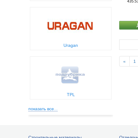
435.5
Uragan
«
1
TPL
показать все...
Строительные материалы
Отделоч