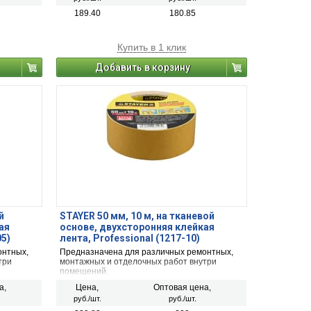
189.40
180.85
Купить в 1 клик
Добавить в корзину
й
STAYER 50 мм, 10 м, на тканевой
ая
основе, двухсторонняя клейкая
05)
лента, Professional (1217-10)
онтных,
Предназначена для различных ремонтных,
три
монтажных и отделочных работ внутри
помещений.
а,
Цена,
Оптовая цена,
руб./шт.
руб./шт.