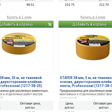
 например, настенных держателей,
и крючков.
2
99.51
222.75
212.70
Купить в 1 клик
Купить в 1 клик
Добавить в корзину
Добавить в корзину
38 мм, 25 м, на тканевой
STAYER 38 мм, 5 м, на тканево
 двухсторонняя клейкая
основе, двухсторонняя клейк
rofessional (1217-38-25)
лента, Professional (1217-38-
ачена для различных ремонтных,
Предназначена для различных рем
х и отделочных работ внутри
монтажных и отделочных работ вну
й.
помещений.
,
Оптовая цена,
Цена,
Оптовая цен
.
руб./шт.
руб./шт.
руб./шт.