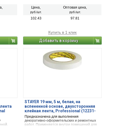
а,
Цена,
Оптовая цена,
руб./шт.
руб./шт.
102.43
97.81
Купить в 1 клик
Добавить в корзину
STAYER 19 мм, 5 м, белая, на
 лента
вспененной основе, двухсторонняя
nal
клейкая лента, Professional (12231-
19-05)
Предназначена для выполнения
у
декоративно-оформительских и ремонтных
еной.
работ. Применяется внутри помещений для