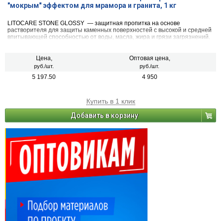
"мокрым" эффектом для мрамора и гранита, 1 кг
LITOCARE STONE GLOSSY — защитная пропитка на основе
растворителя для защиты каменных поверхностей с высокой и средней
впитывающей способностью от воды, масла, жира и грязи загрязнений.
Повышает стойкость к образованию пятен и препятствует впитыванию
грязи в поверхность камня. Придаёт поверхности лёгкий блеск,
выделяет натуральные прожилки, усиливает цвет материала.
Цена,
Оптовая цена,
Обеспечивает длительную защиту поверхности. Упрощает ежедневный
руб./шт.
руб./шт.
уход.
5 197.50
4 950
Купить в 1 клик
Добавить в корзину