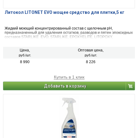
Литокол LITONET EVO мощее средство для плитки,5 кг
Жидкий моющий концентрированный состав с щелочным pH,
предназначенный для удаления остатков, разводов и пятен эпоксидных
составов STARLIKE EVO, STARLIKE, EPOXYELITE, LITOPOXY,
EPOXYSTUK X90 и других загрязнений со всех типов керамической
плитки, керамогранита, в том числе полированного, стеклянной или
керамической мозаики и натурального камня, в том числе
Цена,
Оптовая цена,
полированного. LITONET EVO — состав с низкой вязкостью и поэтому
руб./шт.
руб./шт.
особенно рекомендуется для применения на горизонтальных
8 990
8 226
поверхностях и полах. Для внутренних и наружных работ.
Купить в 1 клик
Добавить в корзину