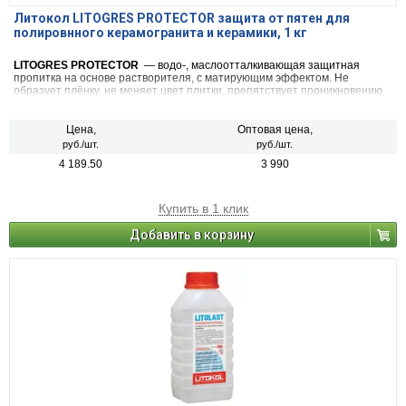
Литокол LITOGRES PROTECTOR защита от пятен для
полировнного керамогранита и керамики, 1 кг
LITOGRES PROTECTOR
— водо-, маслоотталкивающая защитная
пропитка на основе растворителя, с матирующим эффектом. Не
образует плёнку, не меняет цвет плитки, препятствует проникновению
веществ, образующих пятна (красное вино, масло, фломастеры, кофе и
др.) в поверхность облицовочных материалов. Может использоваться
для предварительной защиты поверхности плитки перед затиркой
Цена,
Оптовая цена,
швов.
руб./шт.
руб./шт.
4 189.50
3 990
Купить в 1 клик
Добавить в корзину