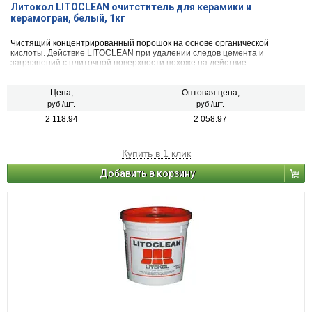
Литокол LITOCLEAN очитститель для керамики и
керамогран, белый, 1кг
Чистящий концентрированный порошок на основе органической
кислоты. Действие LITOCLEAN при удалении следов цемента и
загрязнений с плиточной поверхности похоже на действие
сильнодействующих кислот (соляной, серной). Преимущество продукта
в отсутствии токсичных и ядовитых испарений.
Цена,
Оптовая цена,
руб./шт.
руб./шт.
2 118.94
2 058.97
Купить в 1 клик
Добавить в корзину