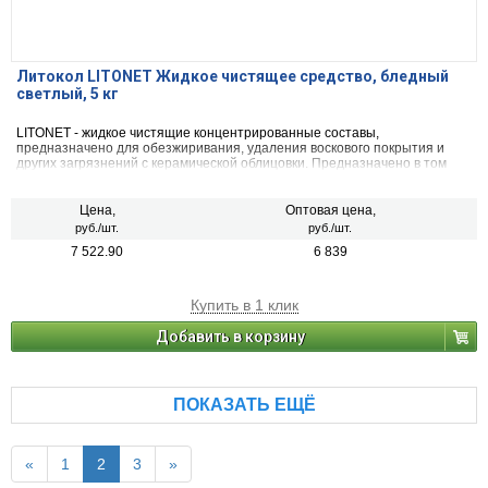
Литокол LITONET Жидкое чистящее средство, бледный
светлый, 5 кг
LITONET - жидкое чистящие концентрированные составы,
предназначено для обезжиривания, удаления воскового покрытия и
других загрязнений с керамической облицовки. Предназначено в том
числе для удаления остатков пятенэпоксидных растворов,
используемых при укладке любых типов плитки и затирке межплиточных
швов. Могжет быть использовано в различной концентрации в
Цена,
Оптовая цена,
зависимости от степени загрязнения и сложности случая.
руб./шт.
руб./шт.
7 522.90
6 839
Купить в 1 клик
Добавить в корзину
ПОКАЗАТЬ ЕЩЁ
«
1
2
3
»