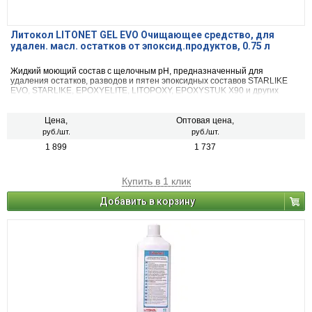
Литокол LITONET GEL EVO Очищающее средство, для
удален. масл. остатков от эпоксид.продуктов, 0.75 л
Жидкий моющий состав с щелочным pH, предназначенный для
удаления остатков, разводов и пятен эпоксидных составов STARLIKE
EVO, STARLIKE, EPOXYELITE, LITOPOXY, EPOXYSTUK X90 и других
загрязнений со всех типов керамической плитки, керамогранита, в том
числе полированного, стеклянной или керамической мозаики и
натурального камня, в том числе полированного. Идеально подходит
Цена,
Оптовая цена,
для очистки поверхности любых видов плитки (в том числе котто),
руб./шт.
руб./шт.
керамогранита, керамики, стекломозаики, цемента, клинкера,
1 899
1 737
натурального камня (как полированного, так и неполированного).
Купить в 1 клик
Добавить в корзину