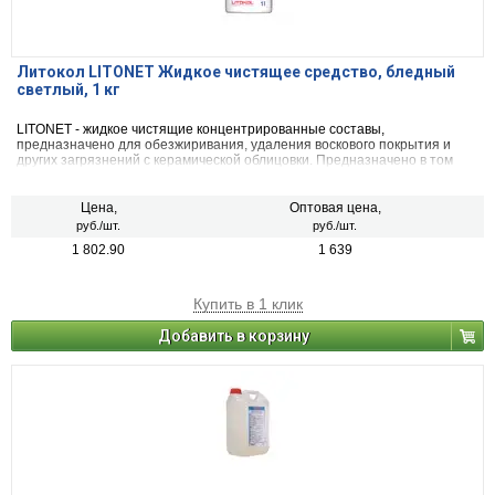
Литокол LITONET Жидкое чистящее средство, бледный
светлый, 1 кг
LITONET - жидкое чистящие концентрированные составы,
предназначено для обезжиривания, удаления воскового покрытия и
других загрязнений с керамической облицовки. Предназначено в том
числе для удаления остатков пятенэпоксидных растворов,
используемых при укладке любых типов плитки и затирке межплиточных
швов. Могжет быть использовано в различной концентрации в
Цена,
Оптовая цена,
зависимости от степени загрязнения и сложности случая.
руб./шт.
руб./шт.
1 802.90
1 639
Купить в 1 клик
Добавить в корзину