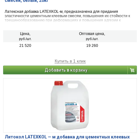
смесей, белый, 20кг
Латексная добавка LATEXKOL-м, предназначена для придания
эластичности цементным клеевым смесям, повышения их стойкости к
трещинообразованию при деформациях и повышения адгезии к
основаниям. LATEXKOL-м рекомендуется для использования в качестве
добавки к следующим клеевым смеcям: LITOKOL K17, LITOKOL X11,
LITOPLUS K55. Повышает эластичность, деформационную способность,
Цена,
Оптовая цена,
а также адгезию, водостойкость и морозостойкость клеевого слоя. На
руб./шт.
руб./шт.
водной основе, не содержит растворителей!
21 520
19 260
Купить в 1 клик
Добавить в корзину
Литокол LATEXKOL — м добавка для цементных клеевых