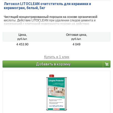
Литокол LITOCLEAN очитститель для керамики и
керамогран, белый, 5кг
Чистящий концентрированный порошок на основе органической
кислоты. Действие LITOCLEAN при удалении следов цемента и
загрязнений с плиточной поверхности похоже на действие
сильнодействующих кислот (соляной, серной). Преимущество продукта
в отсутствии токсичных и ядовитых испарений.
Цена,
Оптовая цена,
руб./шт.
руб./шт.
4 453.90
4 049
Купить в 1 клик
Добавить в корзину