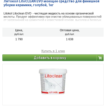
Литокол LitoCLEAN EVO моющее средство для финишной
уборки керамики, голубой, 1кг
Litokol Litoclean EVO - чистящая жидкость на основе органической
кислоты. Продукт эффективен при очистке облицованных поверхностей
от загрязнений на цементной и известковой основе, высолов и белесых
налетов. При работе с Litoclean EVO 1 отсутствуют токсичные и
ядовитые пары, опасные для здоровья.
Цена,
Оптовая цена,
руб./шт.
руб./шт.
1 790
1 638
Купить в 1 клик
Добавить в корзину