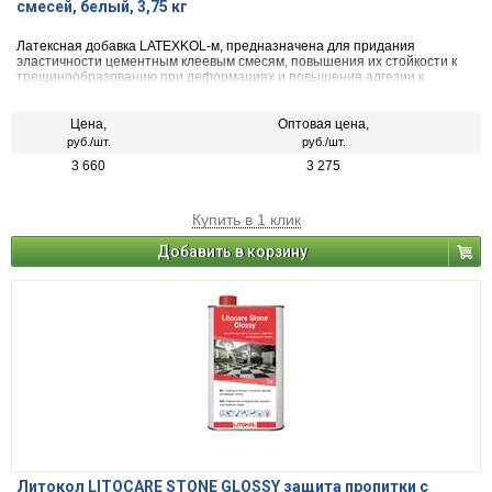
смесей, белый, 3,75 кг
Латексная добавка LATEXKOL-м, предназначена для придания
эластичности цементным клеевым смесям, повышения их стойкости к
трещинообразованию при деформациях и повышения адгезии к
основаниям. LATEXKOL-м рекомендуется для использования в качестве
добавки к следующим клеевым смеcям: LITOKOL K17, LITOKOL X11,
LITOPLUS K55. Повышает эластичность, деформационную способность,
Цена,
Оптовая цена,
а также адгезию, водостойкость и морозостойкость клеевого слоя. На
руб./шт.
руб./шт.
водной основе, не содержит растворителей!
3 660
3 275
Купить в 1 клик
Добавить в корзину
Литокол LITOCARE STONE GLOSSY защита пропитки с