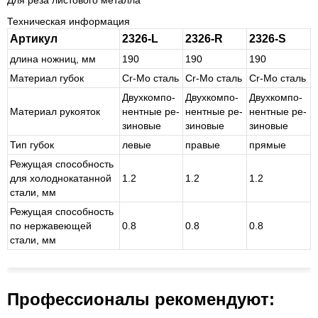
Техническая информация
Артикул
2326-L
2326-R
2326-S
длина ножниц, мм
190
190
190
Материал губок
Cr-Mo сталь
Cr-Mo сталь
Cr-Mo сталь
Двух­ком­по­
Двух­ком­по­
Двух­ком­по­
Материал рукояток
нент­ные ре­
нент­ные ре­
нент­ные ре­
зи­но­вые
зи­но­вые
зи­но­вые
Тип губок
ле­вые
пра­вые
пря­мые
Режущая способность
для холоднокатанной
1.2
1.2
1.2
стали, мм
Режущая способность
по нержавеющей
0.8
0.8
0.8
стали, мм
Профессионалы рекомендуют: