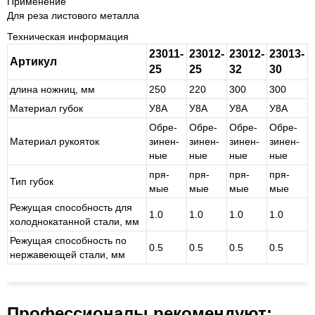
Применение
Для реза листового металла
Техническая информация
23011-
23012-
23012-
23013-
Артикул
25
25
32
30
длина ножниц, мм
250
220
300
300
Материал губок
У8А
У8А
У8А
У8А
Обре­
Обре­
Обре­
Обре­
Материал рукояток
зи­нен­
зи­нен­
зи­нен­
зи­нен­
ные
ные
ные
ные
пря­
пря­
пря­
пря­
Тип губок
мые
мые
мые
мые
Режущая способность для
1.0
1.0
1.0
1.0
холоднокатанной стали, мм
Режущая способность по
0.5
0.5
0.5
0.5
нержавеющей стали, мм
Профессионалы рекомендуют: