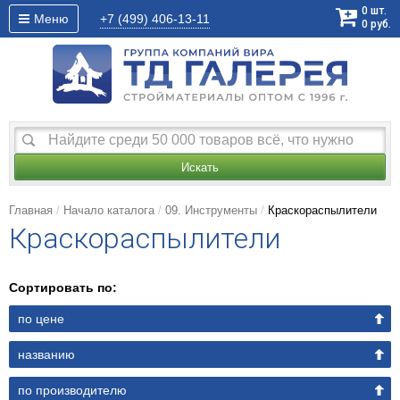
0
шт.
Меню
+7 (499)
406-13-11
0
руб.
Искать
Главная
Начало каталога
09. Инструменты
Краскораспылители
Краскораспылители
Сортировать по:
по цене
названию
по производителю