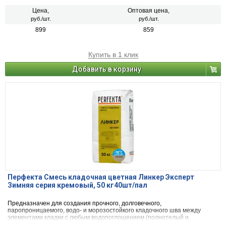
керамический и силикатный кирпич, кирпичи или блоки из бетона и
натурального камня) с одновременной декоративной расшивкой швов
Цена,
Оптовая цена,
кладки.
руб./шт.
руб./шт.
899
859
Купить в 1 клик
Добавить в корзину
Перфекта Смесь кладочная цветная Линкер Эксперт
Зимняя серия кремовый, 50 кг40шт/пал
Предназначен для создания прочного, долговечного,
паропроницаемого, водо- и морозостойкого кладочного шва между
элементами кладки с любым водопоглощением (полнотелый и
пустотелый облицовочный керамический и клинкерный кирпич, рядовой