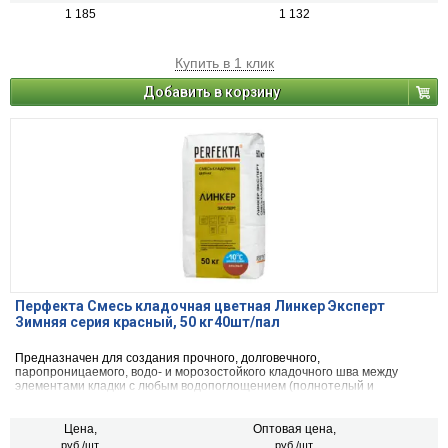
1 185
1 132
Купить в 1 клик
Добавить в корзину
Перфекта Смесь кладочная цветная Линкер Эксперт
Зимняя серия красный, 50 кг40шт/пал
Предназначен для создания прочного, долговечного,
паропроницаемого, водо- и морозостойкого кладочного шва между
элементами кладки с любым водопоглощением (полнотелый и
пустотелый облицовочный керамический и клинкерный кирпич, рядовой
керамический и силикатный кирпич, кирпичи или блоки из бетона и
натурального камня) с одновременной декоративной расшивкой швов
Цена,
Оптовая цена,
кладки.
руб./шт.
руб./шт.