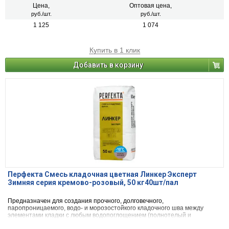
натурального камня) с одновременной декоративной расшивкой швов
Цена,
Оптовая цена,
кладки.
руб./шт.
руб./шт.
1 125
1 074
Купить в 1 клик
Добавить в корзину
Перфекта Смесь кладочная цветная Линкер Эксперт
Зимняя серия кремово-розовый, 50 кг40шт/пал
Предназначен для создания прочного, долговечного,
паропроницаемого, водо- и морозостойкого кладочного шва между
элементами кладки с любым водопоглощением (полнотелый и
пустотелый облицовочный керамический и клинкерный кирпич, рядовой