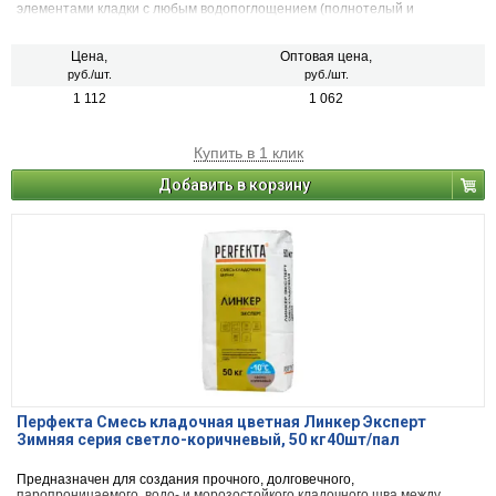
элементами кладки с любым водопоглощением (полнотелый и
пустотелый облицовочный керамический и клинкерный кирпич, рядовой
керамический и силикатный кирпич, кирпичи или блоки из бетона и
натурального камня) с одновременной декоративной расшивкой швов
Цена,
Оптовая цена,
кладки.
руб./шт.
руб./шт.
1 112
1 062
Купить в 1 клик
Добавить в корзину
Перфекта Смесь кладочная цветная Линкер Эксперт
Зимняя серия светло-коричневый, 50 кг40шт/пал
Предназначен для создания прочного, долговечного,
паропроницаемого, водо- и морозостойкого кладочного шва между