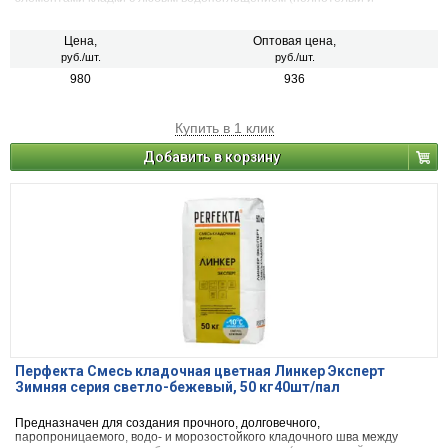
пустотелый облицовочный керамический и клинкерный кирпич, рядовой
керамический и силикатный кирпич, кирпичи или блоки из бетона и
натурального камня) с одновременной декоративной расшивкой швов
Цена,
Оптовая цена,
кладки.
руб./шт.
руб./шт.
980
936
Купить в 1 клик
Добавить в корзину
Перфекта Смесь кладочная цветная Линкер Эксперт
Зимняя серия светло-бежевый, 50 кг40шт/пал
Предназначен для создания прочного, долговечного,
паропроницаемого, водо- и морозостойкого кладочного шва между