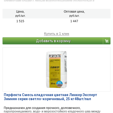
элементами кладки с любым водопоглощением (полнотелый и
пустотелый облицовочный керамический и клинкерный кирпич, рядовой
керамический и силикатный кирпич, кирпичи или блоки из бетона и
натурального камня) с одновременной декоративной расшивкой швов
Цена,
Оптовая цена,
кладки.
руб./шт.
руб./шт.
1 515
1 447
Купить в 1 клик
Добавить в корзину
Перфекта Смесь кладочная цветная Линкер Эксперт
Зимняя серия светло-коричневый, 25 кг48шт/пал
Предназначен для создания прочного, долговечного,
паропроницаемого, водо- и морозостойкого кладочного шва между