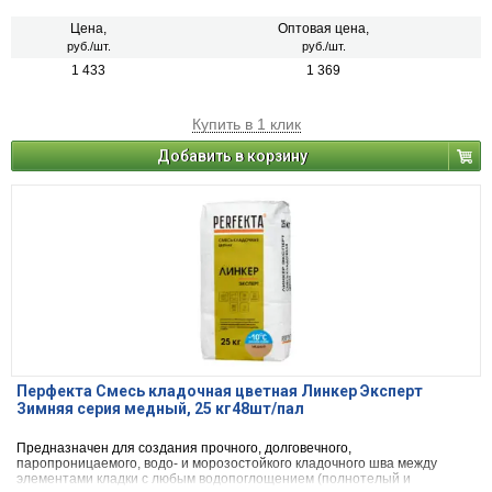
керамический и силикатный кирпич, кирпичи или блоки из бетона и
натурального камня) с одновременной декоративной расшивкой швов
Цена,
Оптовая цена,
кладки.
руб./шт.
руб./шт.
1 433
1 369
Купить в 1 клик
Добавить в корзину
Перфекта Смесь кладочная цветная Линкер Эксперт
Зимняя серия медный, 25 кг48шт/пал
Предназначен для создания прочного, долговечного,
паропроницаемого, водо- и морозостойкого кладочного шва между
элементами кладки с любым водопоглощением (полнотелый и