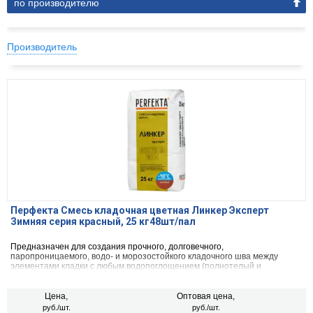
по производителю
Производитель
Перфекта Смесь кладочная цветная Линкер Эксперт
Зимняя серия красный, 25 кг48шт/пал
Предназначен для создания прочного, долговечного,
паропроницаемого, водо- и морозостойкого кладочного шва между
элементами кладки с любым водопоглощением (полнотелый и
пустотелый облицовочный керамический и клинкерный кирпич, рядовой
керамический и силикатный кирпич, кирпичи или блоки из бетона и
натурального камня) с одновременной декоративной расшивкой швов
Цена,
Оптовая цена,
кладки.
руб./шт.
руб./шт.