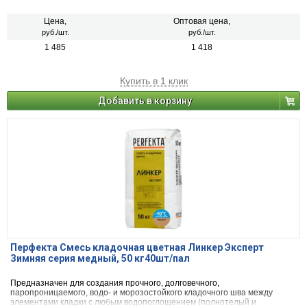
пустотелый облицовочный керамический и клинкерный кирпич, рядовой
керамический и силикатный кирпич, кирпичи или блоки из бетона и
натурального камня) с одновременной декоративной расшивкой швов
Цена,
Оптовая цена,
кладки.
руб./шт.
руб./шт.
1 485
1 418
Купить в 1 клик
Добавить в корзину
Перфекта Смесь кладочная цветная Линкер Эксперт
Зимняя серия медный, 50 кг40шт/пал
Предназначен для создания прочного, долговечного,
паропроницаемого, водо- и морозостойкого кладочного шва между
элементами кладки с любым водопоглощением (полнотелый и