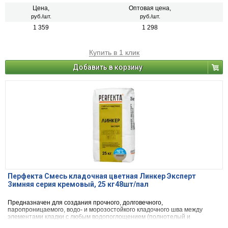
керамический и силикатный кирпич, кирпичи или блоки из бетона и
натурального камня) с одновременной декоративной расшивкой швов
Цена,
Оптовая цена,
кладки.
руб./шт.
руб./шт.
1 359
1 298
Купить в 1 клик
Добавить в корзину
Перфекта Смесь кладочная цветная Линкер Эксперт
Зимняя серия кремовый, 25 кг48шт/пал
Предназначен для создания прочного, долговечного,
паропроницаемого, водо- и морозостойкого кладочного шва между
элементами кладки с любым водопоглощением (полнотелый и
пустотелый облицовочный керамический и клинкерный кирпич, рядовой