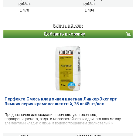
кладки.
руб./шт.
руб./шт.
1 470
1 404
Купить в 1 клик
Добавить в корзину
Перфекта Смесь кладочная цветная Линкер Эксперт
Зимняя серия кремово-желтый, 25 кг48шт/пал
Предназначен для создания прочного, долговечного,
паропроницаемого, водо- и морозостойкого кладочного шва между
элементами кладки с любым водопоглощением (полнотелый и
пустотелый облицовочный керамический и клинкерный кирпич, рядовой
керамический и силикатный кирпич, кирпичи или блоки из бетона и