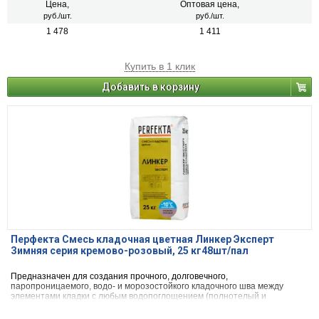
натурального камня) с одновременной декоративной расшивкой швов
Цена,
Оптовая цена,
кладки.
руб./шт.
руб./шт.
1 478
1 411
Купить в 1 клик
Добавить в корзину
Перфекта Смесь кладочная цветная Линкер Эксперт
Зимняя серия кремово-розовый, 25 кг48шт/пал
Предназначен для создания прочного, долговечного,
паропроницаемого, водо- и морозостойкого кладочного шва между
элементами кладки с любым водопоглощением (полнотелый и
пустотелый облицовочный керамический и клинкерный кирпич, рядовой
керамический и силикатный кирпич, кирпичи или блоки из бетона и