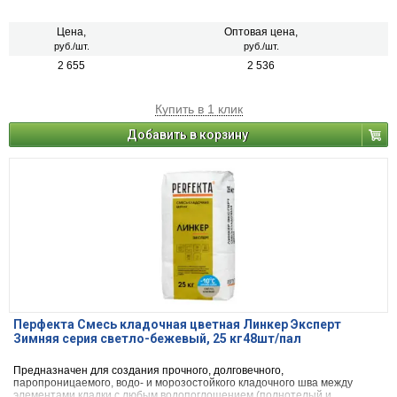
пустотелый облицовочный керамический и клинкерный кирпич, рядовой
керамический и силикатный кирпич, кирпичи или блоки из бетона и
натурального камня) с одновременной декоративной расшивкой швов
Цена,
Оптовая цена,
кладки.
руб./шт.
руб./шт.
2 655
2 536
Купить в 1 клик
Добавить в корзину
Перфекта Смесь кладочная цветная Линкер Эксперт
Зимняя серия светло-бежевый, 25 кг48шт/пал
Предназначен для создания прочного, долговечного,
паропроницаемого, водо- и морозостойкого кладочного шва между
элементами кладки с любым водопоглощением (полнотелый и