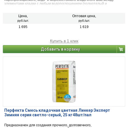
элементами кладки с любым водопоглощением (полнотелый и
пустотелый облицовочный керамический и клинкерный кирпич, рядовой
керамический и силикатный кирпич, кирпичи или блоки из бетона и
натурального камня) с одновременной декоративной расшивкой швов
Цена,
Оптовая цена,
кладки.
руб./шт.
руб./шт.
1 695
1 619
Купить в 1 клик
Добавить в корзину
Перфекта Смесь кладочная цветная Линкер Эксперт
Зимняя серия светло-серый, 25 кг48шт/пал
Предназначен для создания прочного, долговечного,