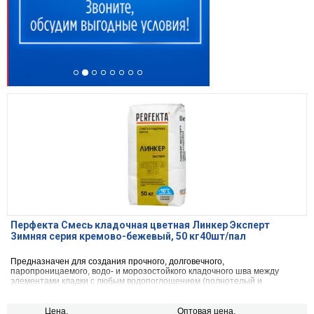
Перфекта Смесь кладочная цветная Линкер Эксперт
Зимняя серия кремово-бежевый, 50 кг40шт/пал
Предназначен для создания прочного, долговечного,
паропроницаемого, водо- и морозостойкого кладочного шва между
элементами кладки с любым водопоглощением (полнотелый и
пустотелый облицовочный керамический и клинкерный кирпич, рядовой
керамический и силикатный кирпич, кирпичи или блоки из бетона и
натурального камня) с одновременной декоративной расшивкой швов
Цена,
Оптовая цена,