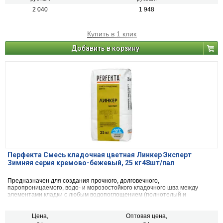
2 040
1 948
Купить в 1 клик
Добавить в корзину
Перфекта Смесь кладочная цветная Линкер Эксперт
Зимняя серия кремово-бежевый, 25 кг48шт/пал
Предназначен для создания прочного, долговечного,
паропроницаемого, водо- и морозостойкого кладочного шва между
элементами кладки с любым водопоглощением (полнотелый и
пустотелый облицовочный керамический и клинкерный кирпич, рядовой
керамический и силикатный кирпич, кирпичи или блоки из бетона и
натурального камня) с одновременной декоративной расшивкой швов
Цена,
Оптовая цена,
кладки.