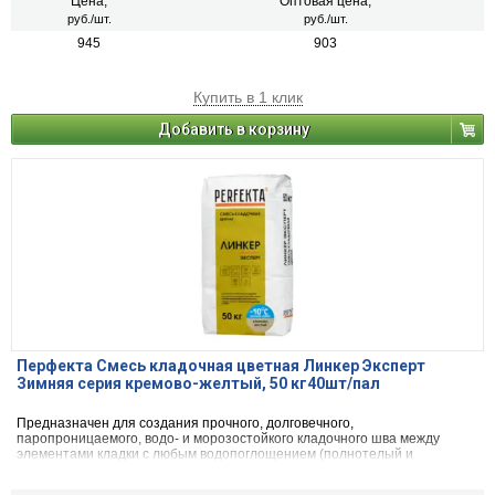
натурального камня) с одновременной декоративной расшивкой швов
Цена,
Оптовая цена,
кладки.
руб./шт.
руб./шт.
945
903
Купить в 1 клик
Добавить в корзину
Перфекта Смесь кладочная цветная Линкер Эксперт
Зимняя серия кремово-желтый, 50 кг40шт/пал
Предназначен для создания прочного, долговечного,
паропроницаемого, водо- и морозостойкого кладочного шва между
элементами кладки с любым водопоглощением (полнотелый и
пустотелый облицовочный керамический и клинкерный кирпич, рядовой
керамический и силикатный кирпич, кирпичи или блоки из бетона и