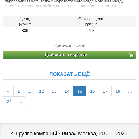
паропроницаемого, водо- и морозостойкого кладочного шва между
элементами кладки с любым водопоглощением (полнотелый и
пустотелый облицовочный керамический и клинкерный кирпич, рядовой
керамический и силикатный кирпич, кирпичи или блоки из бетона и
натурального камня) с одновременной декоративной расшивкой швов
Цена,
Оптовая цена,
кладки.
руб./шт.
руб./шт.
836
798
Купить в 1 клик
Добавить в корзину
ПОКАЗАТЬ ЕЩЁ
«
1
...
12
13
14
15
16
17
18
...
22
»
©
Группа компаний «Вира»
Москва, 2001 – 2026.