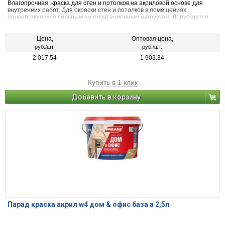
Влагопрочная краска для стен и потолков на акриловой основе для
внутренних работ. Для окраски стен и потолков в помещениях,
подвергающихся сильным эксплуатационным нагрузкам. Допускается
нанесение на поверхности, оклеенные рулонными отделочными
материалами (обои под покраску – бумажные, виниловые на бумажной и
флизелиновой основе, стеклообои)
Цена,
Оптовая цена,
руб./шт.
руб./шт.
2 017.54
1 903.34
Купить в 1 клик
Добавить в корзину
Парад краска акрил w4 дом & офис база а 2,5л