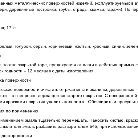
ванных металлических поверхностей изделий, эксплуатируемых в 
ери, деревянные постройки, трубы, ограды, скамьи, гаражи). По ч
 кг, 17 кг
белый, голубой, серый, коричневый, желтый, красный, синий, зеле
е
в плотно закрытой таре, предохраняя от влаги и действия прямых с
ок годности – 12 месяцев с даты изготовления.
ка поверхности
еские поверхности очистить от ржавчины и окалины, деревянные -
сти – от непрочно держащегося старого покрытия. С поверхносте
и красками покрытия удалить полностью. Обезжирить и просушить
ция по применению
именением эмаль тщательно перемешать. Наносить кистью, краск
спылителя эмаль разбавить растворителем 646, при использовании
едосторожности