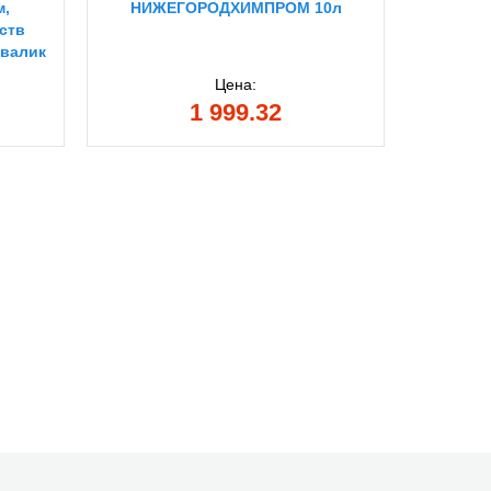
м,
НИЖЕГОРОДХИМПРОМ 10л
ис
ств
де
 валик
вод
акрило
Цена:
1 999.32