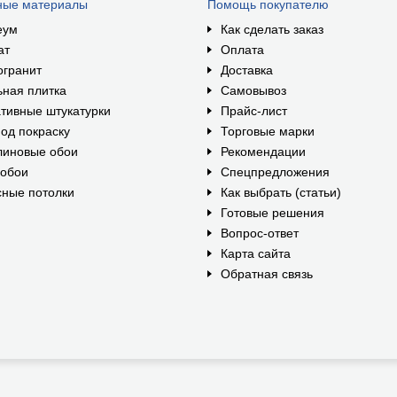
ные материалы
Помощь покупателю
еум
Как сделать заказ
ат
Оплата
огранит
Доставка
ная плитка
Самовывоз
тивные штукатурки
Прайс-лист
од покраску
Торговые марки
линовые обои
Рекомендации
ообои
Спецпредложения
ные потолки
Как выбрать (статьи)
Готовые решения
Вопрос-ответ
Карта сайта
Обратная связь