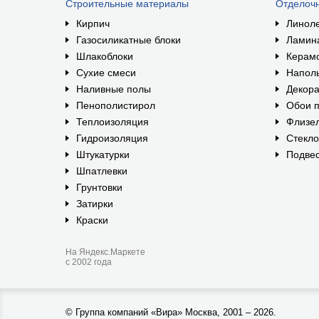
Строительные материалы
Отделоч
Кирпич
Линол
Газосиликатные блоки
Ламин
Шлакоблоки
Керам
Сухие смеси
Наполь
Наливные полы
Декора
Пенополистирол
Обои п
Теплоизоляция
Флизе
Гидроизоляция
Стекл
Штукатурки
Подвес
Шпатлевки
Грунтовки
Затирки
Краски
На Яндекс.Маркете
с 2002 года
©
Группа компаний «Вира»
Москва, 2001 – 2026.