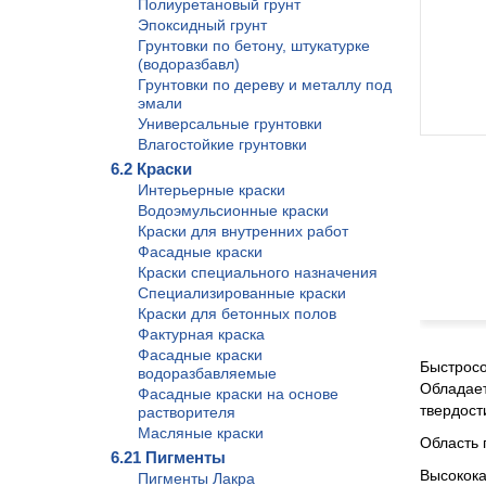
Полиуретановый грунт
Эпоксидный грунт
Грунтовки по бетону, штукатурке
(водоразбавл)
Грунтовки по дереву и металлу под
эмали
Универсальные грунтовки
Влагостойкие грунтовки
6.2 Краски
Интерьерные краски
Водоэмульсионные краски
Краски для внутренних работ
Фасадные краски
Краски специального назначения
Специализированные краски
Краски для бетонных полов
Фактурная краска
Фасадные краски
Быстросо
водоразбавляемые
Обладает
Фасадные краски на основе
твердост
растворителя
Масляные краски
Область
6.21 Пигменты
Высокока
Пигменты Лакра