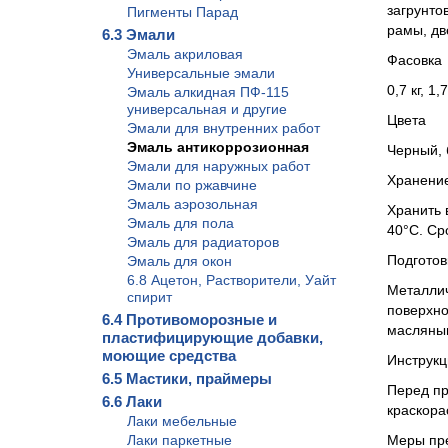
загрунто
Пигменты Парад
рамы, дв
6.3 Эмали
Эмаль акриловая
Фасовка
Универсальные эмали
0,7 кг, 1,7
Эмаль алкидная ПФ-115
универсальная и другие
Цвета
Эмали для внутренних работ
Эмаль антикоррозионная
Черный, 
Эмали для наружных работ
Хранени
Эмали по ржавчине
Эмаль аэрозольная
Хранить 
Эмаль для пола
40°С. Ср
Эмаль для радиаторов
Подготов
Эмаль для окон
6.8 Ацетон, Растворители, Уайт
Металлич
спирит
поверхно
6.4 Противоморозные и
масляным
пластифицирующие добавки,
моющие средства
Инструк
6.5 Мастики, праймеры
Перед пр
6.6 Лаки
краскора
Лаки мебельные
Лаки паркетные
Меры пр