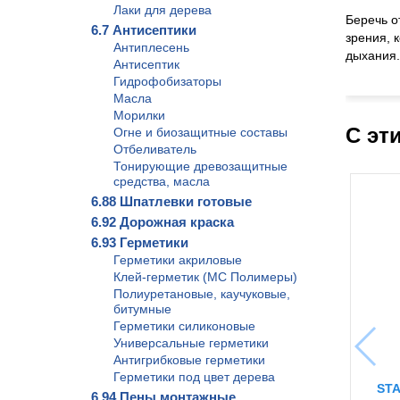
Лаки для дерева
Беречь о
6.7 Антисептики
зрения, 
Антиплесень
дыхания.
Антисептик
Гидрофобизаторы
Масла
Морилки
С эт
Огне и биозащитные составы
Отбеливатель
Тонирующие древозащитные
средства, масла
6.88 Шпатлевки готовые
6.92 Дорожная краска
6.93 Герметики
Герметики акриловые
Клей-герметик (МС Полимеры)
Полиуретановые, каучуковые,
битумные
Герметики силиконовые
Универсальные герметики
Антигрибковые герметики
Герметики под цвет дерева
STA
6.94 Пены монтажные