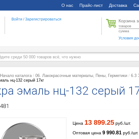
О нас
Прайс-лист
Доставка
Са
Войти
/
Зарегистрироваться
Корзина з
товаров
сумма
Условия до
Начало каталога
06. Лакокрасочные материалы, Пены, Герметики
6.3
маль нц-132 серый 17кг
ра эмаль нц-132 серый 1
481
13 899.25
Цена
руб./шт.
9 990.81
Оптовая цена
руб./шт.