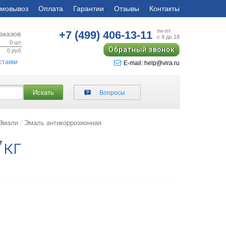
мовывоз
Оплата
Гарантии
Отзывы
Контакты
пн-пт
+7 (499)
406-13-11
аказов
с 9 до 18
0
шт.
Обратный звонок
0
руб.
ставки
E-mail: help@vira.ru
Искать
Вопросы
 Эмали
Эмаль антикоррозионная
7кг