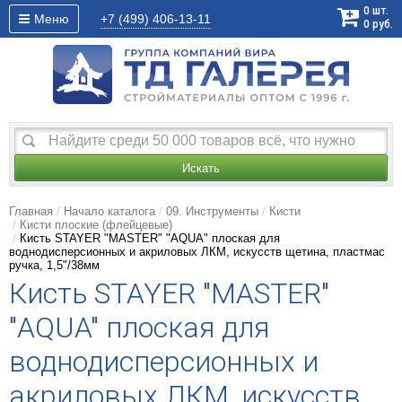
0
шт.
Меню
+7 (499)
406-13-11
0
руб.
Искать
Главная
Начало каталога
09. Инструменты
Кисти
Кисти плоские (флейцевые)
Кисть STAYER "MASTER" "АQUA" плоская для
воднодисперсионных и акриловых ЛКМ, искусств щетина, пластмас
ручка, 1,5"/38мм
Кисть STAYER "MASTER"
"АQUA" плоская для
воднодисперсионных и
акриловых ЛКМ, искусств