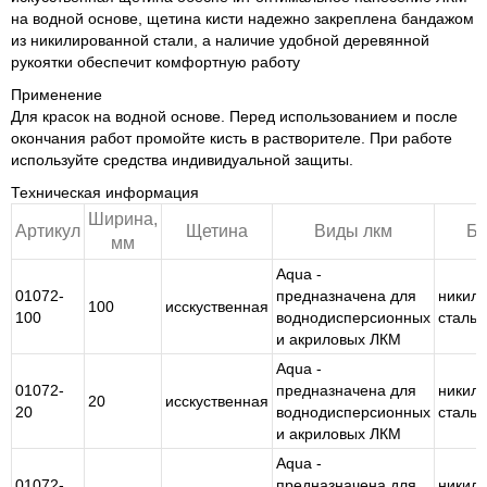
на водной основе, щетина кисти надежно закреплена бандажом
из никилированной стали, а наличие удобной деревянной
рукоятки обеспечит комфортную работу
Применение
Для красок на водной основе. Перед использованием и после
окончания работ промойте кисть в растворителе. При работе
используйте средства индивидуальной защиты.
Техническая информация
Ширина,
Артикул
Щетина
Виды лкм
Ба
мм
Aqua -
01072-
предназначена для
никил
100
исскуственная
100
воднодисперсионных
сталь
и акриловых ЛКМ
Aqua -
01072-
предназначена для
никил
20
исскуственная
20
воднодисперсионных
сталь
и акриловых ЛКМ
Aqua -
01072-
предназначена для
никил