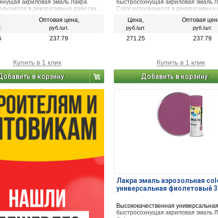
хнущая акриловая эмаль Лакра
быстросохнущая акриловая эмаль Л
ользуется в декоративных работах,
Color используется в декоративных 
ьстве и ремонте. Предназначена
строительстве и ремонте. Предназ
,
Оптовая цена,
Цена,
Оптовая цен
шивания и защиты металлических,
для окрашивания и защиты металли
.
руб./шт.
руб./шт.
руб./шт.
ых, пластиковых, стеклянных и
деревянных, пластиковых, стеклянн
ных поверхностей (керамика,
минеральных поверхностей (керами
5
237.79
271.25
237.79
етон, кирпич). Применяется для
камень, бетон, кирпич). Применяет
 и внутренних работ.
наружных и внутренних работ.
Купить в 1 клик
Купить в 1 клик
Добавить в корзину
Добавить в корзину
Лакра эмаль аэрозольная col
универсальная фиолетовый 3
Высококачественная универсальна
быстросохнущая акриловая эмаль Л