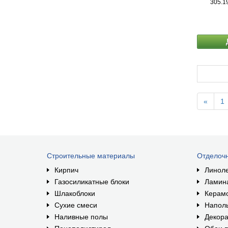
305.1
камень, б
наружных
«
1
Строительные материалы
Отделоч
Кирпич
Линол
Газосиликатные блоки
Ламин
Шлакоблоки
Керам
Сухие смеси
Наполь
Наливные полы
Декора