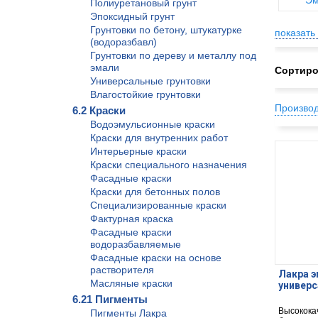
Эм
Полиуретановый грунт
Эпоксидный грунт
Грунтовки по бетону, штукатурке
показать 
(водоразбавл)
Грунтовки по дереву и металлу под
эмали
Сортиро
Универсальные грунтовки
Влагостойкие грунтовки
Произво
6.2 Краски
Водоэмульсионные краски
Краски для внутренних работ
Интерьерные краски
Краски специального назначения
Фасадные краски
Краски для бетонных полов
Специализированные краски
Фактурная краска
Фасадные краски
водоразбавляемые
Фасадные краски на основе
растворителя
Лакра э
Масляные краски
универс
6.21 Пигменты
Высокока
Пигменты Лакра