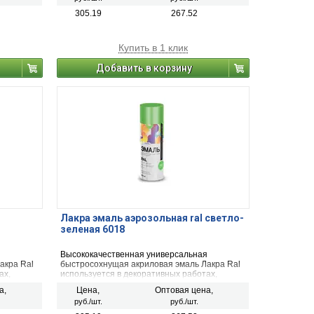
ых и
деревянных, пластиковых, стеклянных и
ка,
минеральных поверхностей (керамика,
305.19
267.52
ся для
камень, бетон, кирпич). Применяется для
наружных и внутренних работ.
Купить в 1 клик
Добавить в корзину
Лакра эмаль аэрозольная ral светло-
зеленая 6018
я
Высококачественная универсальная
акра Ral
быстросохнущая акриловая эмаль Лакра Ral
ах,
используется в декоративных работах,
начена
строительстве и ремонте. Предназначена
а,
Цена,
Оптовая цена,
ческих,
для окрашивания и защиты металлических,
руб./шт.
руб./шт.
ых и
деревянных, пластиковых, стеклянных и
ка,
минеральных поверхностей (керамика,