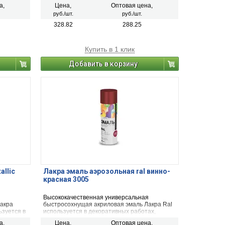
начена
декоративных работах, строительстве и
а,
Цена,
Оптовая цена,
ческих,
ремонте. Предназначена для окрашивания и
руб./шт.
руб./шт.
ых и
защиты металлических, деревянных,
ка,
пластиковых, стеклянных и минеральных
328.82
288.25
ся для
поверхностей (керамика, камень, бетон,
кирпич). Применяется для наружных и
внутренних работ.
Купить в 1 клик
Добавить в корзину
allic
Лакра эмаль аэрозольная ral винно-
красная 3005
я
Высококачественная универсальная
акра
быстросохнущая акриловая эмаль Лакра Ral
ьзуется в
используется в декоративных работах,
ве и
строительстве и ремонте. Предназначена
а,
Цена,
Оптовая цена,