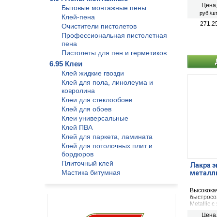
строител
Цена
Бытовые монтажные пены
для окра
руб./шт
деревянн
Клей-пена
минераль
271.2
Очистители пистолетов
камень, б
Профессиональная пистолетная
наружных
пена
Пистолеты для пен и герметиков
6.95 Клеи
Клей жидкие гвозди
Клей для пола, линолеума и
ковролина
Клеи для стеклообоев
Клей для обоев
Клеи универсальные
Клей ПВА
Клей для паркета, ламината
Клей для потолочных плит и
бордюров
Плиточный клей
Лакра э
Мастика битумная
металли
Высокока
быстросо
Metallic 
декорати
Цена