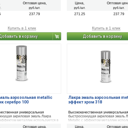
ьстве и ремонте. Предназначена
строительстве и ремонте. Предназ
,
Оптовая цена,
Цена,
Оптовая цен
шивания и защиты металлических,
для окрашивания и защиты металли
.
руб./шт.
руб./шт.
руб./шт.
ых, пластиковых, стеклянных и
деревянных, пластиковых, стеклянн
ных поверхностей (керамика,
минеральных поверхностей (керами
5
237.79
271.25
237.79
етон, кирпич). Применяется для
камень, бетон, кирпич). Применяет
 и внутренних работ.
наружных и внутренних работ.
Купить в 1 клик
Купить в 1 клик
Добавить в корзину
Добавить в корзину
маль аэрозольная metallic
Лакра эмаль аэрозольная met
к серебро 100
эффект хром 318
чественная универсальная
Высококачественная универсальна
хнущая акриловая эмаль Лакра
быстросохнущая акриловая эмаль Л
с эффектом металлик используется в
Metallic с эффектом металлик испол
вных работах, строительстве и
декоративных работах, строительст
,
Оптовая цена,
Цена,
Оптовая цен