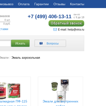
мовывоз
Оплата
Гарантии
Отзывы
Контакты
пн-пт
+7 (499)
406-13-11
аказов
с 9 до 18
0
шт.
Обратный звонок
0
руб.
ставки
E-mail: help@vira.ru
Искать
Вопросы
 Эмали
Эмаль аэрозольная
алкидная ПФ-115
Эмали для внутренних