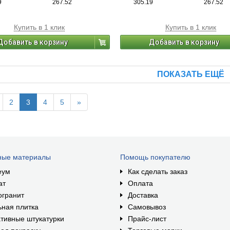
9
267.52
305.19
267.52
етон, кирпич). Применяется для
камень, бетон, кирпич). Применяет
 и внутренних работ.
наружных и внутренних работ.
Купить в 1 клик
Купить в 1 клик
Добавить в корзину
Добавить в корзину
ПОКАЗАТЬ ЕЩЁ
2
3
4
5
»
ные материалы
Помощь покупателю
еум
Как сделать заказ
ат
Оплата
огранит
Доставка
ная плитка
Самовывоз
тивные штукатурки
Прайс-лист