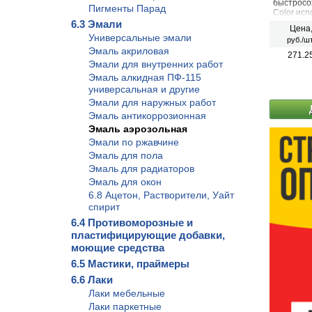
быстросо
Пигменты Парад
Color исп
строител
6.3 Эмали
Цена
для окра
Универсальные эмали
руб./шт
деревянн
Эмаль акриловая
минераль
271.2
камень, б
Эмали для внутренних работ
наружных
Эмаль алкидная ПФ-115
универсальная и другие
Эмали для наружных работ
Эмаль антикоррозионная
Эмаль аэрозольная
Эмали по ржавчине
Эмаль для пола
Эмаль для радиаторов
Эмаль для окон
6.8 Ацетон, Растворители, Уайт
спирит
6.4 Противоморозные и
пластифицирующие добавки,
моющие средства
6.5 Мастики, праймеры
6.6 Лаки
Лаки мебельные
Лаки паркетные