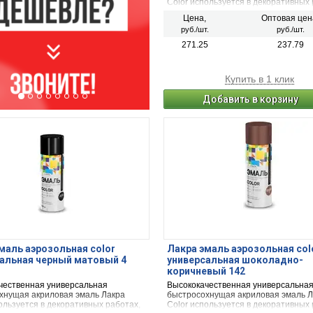
Color используется в декоративных 
строительстве и ремонте. Предназ
Цена,
Оптовая цен
для окрашивания и защиты металли
руб./шт.
руб./шт.
деревянных, пластиковых, стеклянн
минеральных поверхностей (керами
271.25
237.79
камень, бетон, кирпич). Применяет
наружных и внутренних работ.
Купить в 1 клик
Добавить в корзину
маль аэрозольная color
Лакра эмаль аэрозольная col
альная черный матовый 4
универсальная шоколадно-
коричневый 142
чественная универсальная
Высококачественная универсальна
хнущая акриловая эмаль Лакра
быстросохнущая акриловая эмаль Л
ользуется в декоративных работах,
Color используется в декоративных 