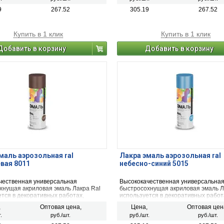
ых, пластиковых, стеклянных и
деревянных, пластиковых, стеклянн
ных поверхностей (керамика,
минеральных поверхностей (керами
9
267.52
305.19
267.52
етон, кирпич). Применяется для
камень, бетон, кирпич). Применяет
 и внутренних работ.
наружных и внутренних работ.
Купить в 1 клик
Купить в 1 клик
Добавить в корзину
Добавить в корзину
маль аэрозольная ral
Лакра эмаль аэрозольная ral
вая 8011
небесно-синий 5015
чественная универсальная
Высококачественная универсальна
хнущая акриловая эмаль Лакра Ral
быстросохнущая акриловая эмаль Л
тся в декоративных работах,
используется в декоративных работ
ьстве и ремонте. Предназначена
строительстве и ремонте. Предназ
,
Оптовая цена,
Цена,
Оптовая цен
шивания и защиты металлических,
для окрашивания и защиты металли
.
руб./шт.
руб./шт.
руб./шт.
ых, пластиковых, стеклянных и
деревянных, пластиковых, стеклянн
ных поверхностей (керамика,
минеральных поверхностей (керами