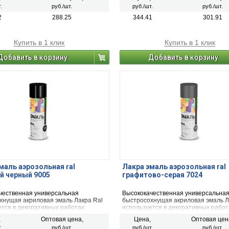
 Предназначена для окрашивания и
ремонте. Предназначена для окраш
.
руб./шт.
руб./шт.
руб./шт.
еталлических, деревянных,
защиты металлических, деревянных
вых, стеклянных и минеральных
пластиковых, стеклянных и минера
2
288.25
344.41
301.91
тей (керамика, камень, бетон,
поверхностей (керамика, камень, бе
 Применяется для наружных и
кирпич). Применяется для наружны
х работ.
внутренних работ.
Купить в 1 клик
Купить в 1 клик
Добавить в корзину
Добавить в корзину
маль аэрозольная ral
Лакра эмаль аэрозольная ral
й черный 9005
графитово-серая 7024
чественная универсальная
Высококачественная универсальна
хнущая акриловая эмаль Лакра Ral
быстросохнущая акриловая эмаль Л
тся в декоративных работах,
используется в декоративных работ
ьстве и ремонте. Предназначена
строительстве и ремонте. Предназ
,
Оптовая цена,
Цена,
Оптовая цен
шивания и защиты металлических,
для окрашивания и защиты металли
.
руб./шт.
руб./шт.
руб./шт.