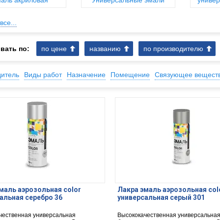
аль акриловая
Универсальные эмали
универ
все...
вать по:
по цене
названию
по производителю
дитель
Виды работ
Назначение
Помещение
Связующее вещест
маль аэрозольная color
Лакра эмаль аэрозольная col
альная серебро 36
универсальная серый 301
чественная универсальная
Высококачественная универсальна