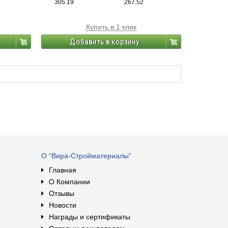
305.19
267.52
ся для
камень, бетон, кирпич). Применяется для
наружных и внутренних работ.
Купить в 1 клик
Добавить в корзину
О “Вира-Стройматериалы”
Главная
О Компании
Отзывы
Новости
Награды и сертификаты