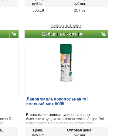
ивания и
для окрашивания и защиты металлических,
руб./шт.
руб./шт.
,
деревянных, пластиковых, стеклянных и
льных
минеральных поверхностей (керамика,
305.19
267.52
тон,
камень, бетон, кирпич). Применяется для
х и
наружных и внутренних работ.
Купить в 1 клик
Добавить в корзину
Лакра эмаль аэрозольная ral
зеленый мох 6005
я
Высококачественная универсальная
акра Ral
быстросохнущая акриловая эмаль Лакра Ral
ах,
используется в декоративных работах,
начена
строительстве и ремонте. Предназначена
а,
Цена,
Оптовая цена,
ческих,
для окрашивания и защиты металлических,
руб./шт.
руб./шт.