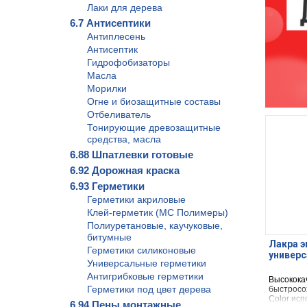
Лаки для дерева
6.7 Антисептики
Антиплесень
Антисептик
Гидрофобизаторы
Масла
Морилки
Огне и биозащитные составы
Отбеливатель
Тонирующие древозащитные
средства, масла
6.88 Шпатлевки готовые
6.92 Дорожная краска
6.93 Герметики
Герметики акриловые
Клей-герметик (МС Полимеры)
Полиуретановые, каучуковые,
битумные
Лакра э
Герметики силиконовые
универс
Универсальные герметики
Антигрибковые герметики
Высокока
Герметики под цвет дерева
быстросо
Color исп
6.94 Пены монтажные