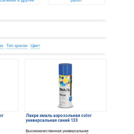
сальная и другие
работ
во
Тип краски
Цвет
or
Лакра эмаль аэрозольная color
универсальная синий 133
я
Высококачественная универсальная