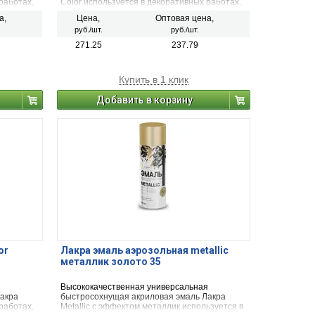
работах,
Color используется в декоративных работах,
начена
строительстве и ремонте. Предназначена
а,
Цена,
Оптовая цена,
ческих,
для окрашивания и защиты металлических,
руб./шт.
руб./шт.
ых и
деревянных, пластиковых, стеклянных и
ка,
минеральных поверхностей (керамика,
271.25
237.79
ся для
камень, бетон, кирпич). Применяется для
наружных и внутренних работ.
Купить в 1 клик
Добавить в корзину
or
Лакра эмаль аэрозольная metallic
металлик золото 35
я
Высококачественная универсальная
акра
быстросохнущая акриловая эмаль Лакра
работах,
Metallic с эффектом металлик используется в