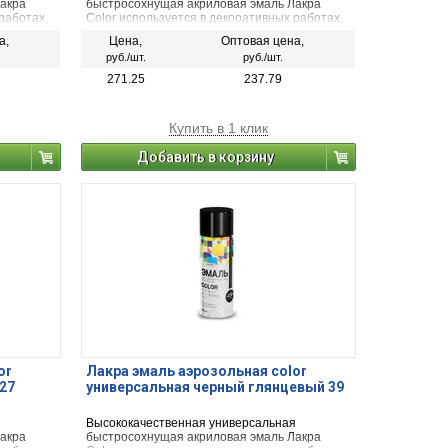
акра
быстросохнущая акриловая эмаль Лакра
работах,
Color используется в декоративных работах,
начена
строительстве и ремонте. Предназначена
а,
Цена,
Оптовая цена,
ческих,
для окрашивания и защиты металлических,
руб./шт.
руб./шт.
ых и
деревянных, пластиковых, стеклянных и
ка,
минеральных поверхностей (керамика,
271.25
237.79
ся для
камень, бетон, кирпич). Применяется для
наружных и внутренних работ.
Купить в 1 клик
Добавить в корзину
or
Лакра эмаль аэрозольная color
27
универсальная черный глянцевый 39
я
Высококачественная универсальная
акра
быстросохнущая акриловая эмаль Лакра