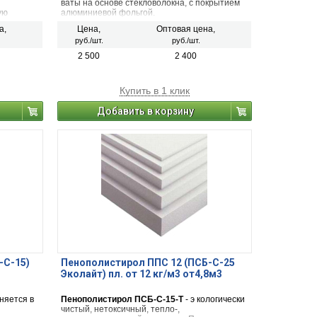
ваты на основе стекловолокна, с покрытием
ую
алюминиевой фольгой.
а,
Цена,
Оптовая цена,
руб./шт.
руб./шт.
2 500
2 400
Купить в 1 клик
Добавить в корзину
-С-15)
Пенополистирол ППС 12 (ПСБ-С-25
Эколайт) пл. от 12 кг/м3 от4,8м3
няется в
Пенополистирол ПСБ-С-15-Т
- э кологически
чистый, нетоксичный, тепло-,