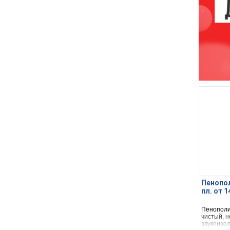
Пенопол
пл. от 1
Пенополи
чистый, н
звукоизо