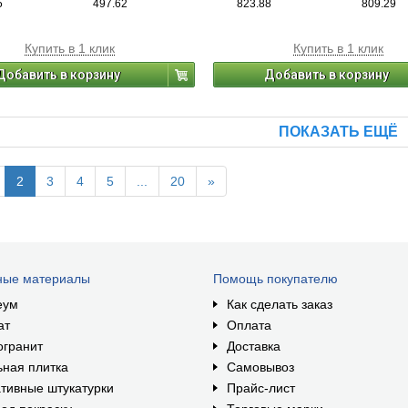
5
497.62
823.88
809.29
накопления влаги в теплоизоляцио
водоизоляционных слоях при длит
эксплуатации кровли.
Купить в 1 клик
Купить в 1 клик
Добавить в корзину
Добавить в корзину
ПОКАЗАТЬ ЕЩЁ
2
3
4
5
...
20
»
ные материалы
Помощь покупателю
еум
Как сделать заказ
ат
Оплата
огранит
Доставка
ная плитка
Самовывоз
тивные штукатурки
Прайс-лист