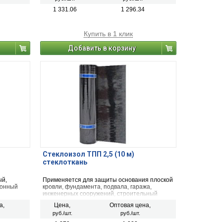
защиты деревянных элементов конструкции
от подкровельного конденсата, атмосферной
1 331.06
1 296.34
влаги и ветра, проникающих в местах
неплотной укладки кровли.
Купить в 1 клик
Добавить в корзину
Стеклоизол ТПП 2,5 (10 м)
стеклоткань
ый,
Применяется для защиты основания плоской
ионный
кровли, фундамента, подвала, гаража,
инженерных сооружений, строительный
конструкций и оснований из бетона от
а,
Цена,
Оптовая цена,
а между
разрушающего воздействия влаги.
руб./шт.
руб./шт.
и слоями
быточного