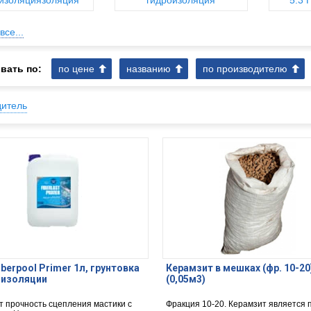
изоляциязоляция
гидроизоляция
5.3 
все...
вать по:
по цене
названию
по производителю
дитель
iberpool Primer 1л, грунтовка
Керамзит в мешках (фр. 10-20
оизоляции
(0,05м3)
 прочность сцепления мастики с
Фракция 10-20. Керамзит является