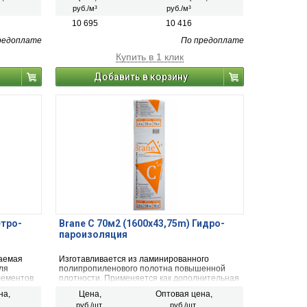
как наиболее экономичный, удобный в
руб./м³
руб./м³
применении, обладающий низкой степенью
теплопроводности и паропроницаемости.
10 695
10 416
редоплате
По предоплате
Купить в 1 клик
Добавить в корзину
етро-
Brane C 70м2 (1600х43,75m) Гидро-
пароизоляция
цаемая
Изготавливается из ламинированного
ля
полипропиленового полотна повышенной
лементов
плотности. Применяется как дополнительная
а в
влаго-, пароизоляция в неутепленных
на,
Цена,
Оптовая цена,
кровлях и межэтажных перекрытиях для
руб./шт.
руб./шт.