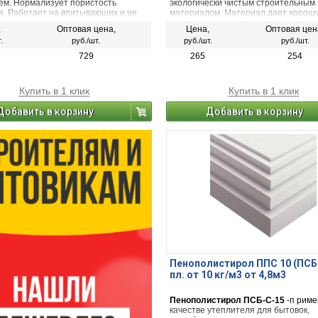
ем. Нормализует пористость
экологически чистым строительным
я. Работает на впитывающих и не
материалом. Материал дает хорош
щих влагу основаниях, а также на
изоляцию от звуков и задерживает в
,
Оптовая цена,
Цена,
Оптовая цен
стях, постоянно подвергаемых
помещении тепло.
.
руб./шт.
руб./шт.
руб./шт.
водой - частные бассейны внутри
й. Разбавляется водой (1:1
729
265
254
ие основания). Расход: 8-16 кв.м/л.
Купить в 1 клик
Купить в 1 клик
Добавить в корзину
Добавить в корзину
Пенополистирол ППС 10 (ПСБ
пл. от 10 кг/м3 от 4,8м3
Пенополистирол ПСБ-С-15
-п риме
качестве утеплителя для бытовок,