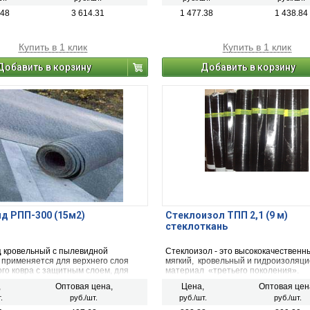
 гидроизоляции полов и стен
помещений рекомендуется
.48
3 614.31
1 477.38
1 438.84
е гидроизоляций Kiilto согласно
м инструкциям.
Купить в 1 клик
Купить в 1 клик
Добавить в корзину
Добавить в корзину
д РПП-300 (15м2)
Стеклоизол ТПП 2,1 (9 м)
стеклоткань
д
кровельный с пылевидной
Стеклоизол - это высококачественн
 применяется для верхнего слоя
мягкий, кровельный и гидроизоляц
го ковра с защитным слоем, для
материал «третьего поколения».
оев кровельного ковра.
Предназначен для пароизоляции --
,
Оптовая цена,
Цена,
Оптовая цен
ограничения свободного парообмен
.
руб./шт.
руб./шт.
руб./шт.
несущими конструкциями и разным
кровли, а также предупреждения из