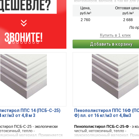
контейнеров, вагонов, а так же для
и звукоизоляции конструкций, не
Цена,
Оптовая цен
подвергающихся механическим наг
руб./м³
руб./м³
2 760
2 688
По п
Купить в 1 клик
Добавить в корзину
истирол ППС 14 (ПСБ-С-25)
Пенополистирол ППС 16Ф (ПС
4 кг/м3 от 4,8 м 3
Ф) пл. от 16 кг/м3 от 4,8м3
стирол ПСБ-С-25 - экологически
Пенополистирол ПСБ-С-25-Ф
- э к
етоксичный, тепло -
чистый, нетоксичный, тепло -
ляционный материал. Применяется
звукоизоляционный материал. При