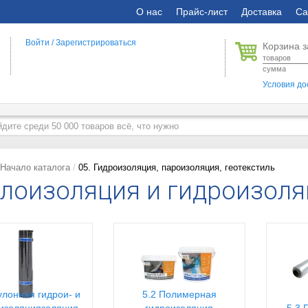
О нас
Прайс-лист
Доставка
Са
Войти
/
Зарегистрироваться
Корзина з
товаров
сумма
Условия до
Начало каталога
05. Гидроизоляция, пароизоляция, геотекстиль
лоизоляция и гидроизоля
улонная гидрои- и
5.2 Полимерная