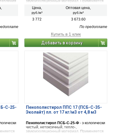
 утепления
звукоизоляционный материал. Применяется
в строительстве и зарекомендовавший себя
а,
Цена,
Оптовая цена,
рузкам.
как наиболее экономичный, удобный в
руб./м³
руб./м³
применении, обладающий низкой степенью
теплопроводности и паропроницаемости.
3 772
3 673.60
редоплате
По предоплате
Купить в 1 клик
Добавить в корзину
Б-С-25-
Пенополистирол ППС 17 (ПСБ-С-35-
Эколайт) пл. от 17 кг/м3 от 4,8 м3
ологически
Пенополистирол ПСБ-С-25-Ф
- э кологически
чистый, нетоксичный, тепло-,
меняется
звукоизоляционный материал. Применяется