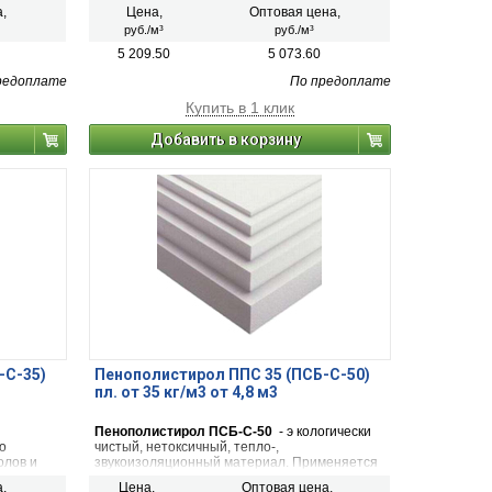
ший себя
в строительстве и зарекомендовавший себя
а,
Цена,
Оптовая цена,
 в
как наиболее экономичный, удобный в
руб./м³
руб./м³
тепенью
применении, обладающий низкой степенью
мости.
теплопроводности и паропроницаемости.
5 209.50
5 073.60
редоплате
По предоплате
Купить в 1 клик
Добавить в корзину
-С-35)
Пенополистирол ППС 35 (ПСБ-С-50)
пл. от 35 кг/м3 от 4,8 м3
Пенополистирол ПСБ-С-50
- э кологически
о
чистый, нетоксичный, тепло-,
олов и
звукоизоляционный материал. Применяется
еплотрасс
в строительстве и зарекомендовавший себя
а,
Цена,
Оптовая цена,