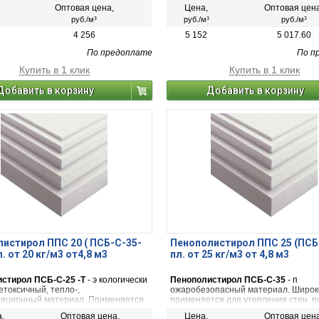
льстве и зарекомендовал себя как
в строительстве и зарекомендовав
Оптовая цена,
Цена,
Оптовая цен
 экономичный, удобный в
как наиболее экономичный, удобный
руб./м³
руб./м³
руб./м³
ии, обладающий низкой степенью
применении, обладающий низкой с
водности и паропроницаемости.
теплопроводности и паропроницае
4 256
5 152
5 017.60
По предоплате
По п
Купить в 1 клик
Купить в 1 клик
Добавить в корзину
Добавить в корзину
истирол ППС 20 ( ПСБ-С-35-
Пенополистирол ППС 25 (ПСБ
. от 20 кг/м3 от4,8 м3
пл. от 25 кг/м3 от 4,8 м3
стирол ПСБ-С-25 -Т
- э кологически
Пенополистирол ПСБ-С-35
- п
етоксичный, тепло-,
ожаробезопасный материал. Широк
ляционный материал. Применяется
применяется для утепления стен, п
ельстве и зарекомендовавший себя
потолков жилых домов и гаражей, т
,
Оптовая цена,
Цена,
Оптовая цен