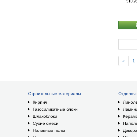
510.9
«
1
Строительные материалы
Отделоч
Кирпич
Линол
Газосиликатные блоки
Ламин
Шлакоблоки
Керам
Сухие смеси
Наполь
Наливные полы
Декора