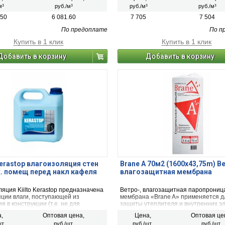
олее экономичный, удобный в
и трубопроводов.
м³
руб./м³
руб./м³
руб./м³
ии, обладающий низкой степенью
водности и паропроницаемости.
.50
6 081.60
7 705
7 504
По предоплате
По п
Купить в 1 клик
Купить в 1 клик
Добавить в корзину
Добавить в корзину
erastop влагоизоляция стен
Brane А 70м2 (1600х43,75m) В
. помещ перед накл кафеля
влагозащитная мембрана
яция Kiilto Kerastop предназначена
Ветро-, влагозащитная паропрони
яции влаги, поступающей из
мембрана «Brane A» применяется д
 в конструкции (т.е. не для
защиты утеплителя и внутренних э
влаги из конструкций или почвы).
стен и кровель от конденсата и ветр
,
Оптовая цена,
Цена,
Оптовая це
е должно быть чистым, сухим и без
зданиях всех типов.
т.
руб./шт.
руб./шт.
руб./шт.