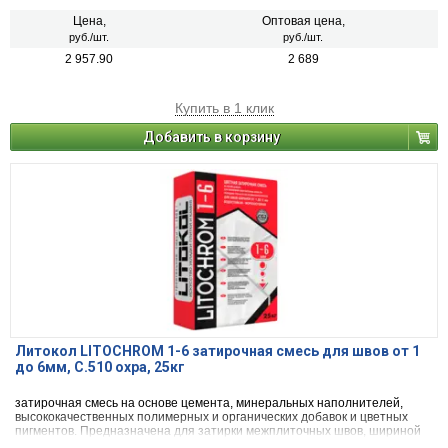
плиткой, стеклянной мозаикой, керамогранитом, натуральным камнем,
агломератом.
Цена,
Оптовая цена,
руб./шт.
руб./шт.
2 957.90
2 689
Купить в 1 клик
Добавить в корзину
Литокол LITOCHROM 1-6 затирочная смесь для швов от 1
до 6мм, C.510 охра, 25кг
затирочная смесь на основе цемента, минеральных наполнителей,
высококачественных полимерных и органических добавок и цветных
пигментов. Предназначена для затирки межплиточных швов, шириной
от 1 до 6 мм включительно, при облицовке стен и полов керамической