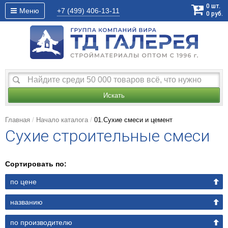
0
шт.
Меню
+7 (499)
406-13-11
0
руб.
Искать
Главная
Начало каталога
01.Сухие смеси и цемент
Cухие строительные смеси
Сортировать по:
по цене
названию
по производителю