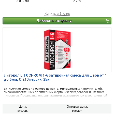
3 012.90
2 739
Купить в 1 клик
Добавить в корзину
Литокол LITOCHROM 1-6 затирочная смесь для швов от 1
до 6мм, C.210 персик, 25кг
затирочная смесь на основе цемента, минеральных наполнителей,
высококачественных полимерных и органических добавок и цветных
пигментов. Предназначена для затирки межплиточных швов, шириной
от 1 до 6 мм включительно, при облицовке стен и полов керамической
плиткой, стеклянной мозаикой, керамогранитом, натуральным камнем,
агломератом.
Цена,
Оптовая цена,
руб./шт.
руб./шт.