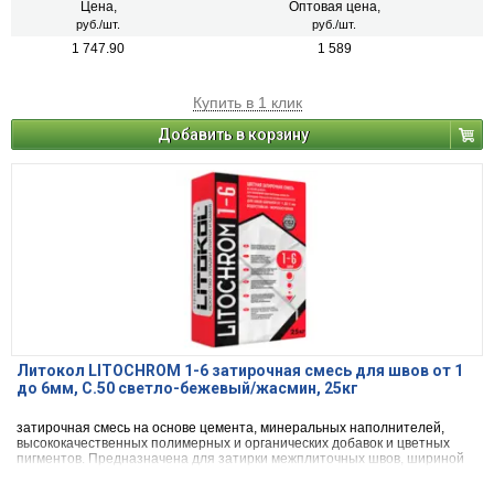
агломератом.
Цена,
Оптовая цена,
руб./шт.
руб./шт.
1 747.90
1 589
Купить в 1 клик
Добавить в корзину
Литокол LITOCHROM 1-6 затирочная смесь для швов от 1
до 6мм, C.50 светло-бежевый/жасмин, 25кг
затирочная смесь на основе цемента, минеральных наполнителей,
высококачественных полимерных и органических добавок и цветных
пигментов. Предназначена для затирки межплиточных швов, шириной
от 1 до 6 мм включительно, при облицовке стен и полов керамической
плиткой, стеклянной мозаикой, керамогранитом, натуральным камнем,