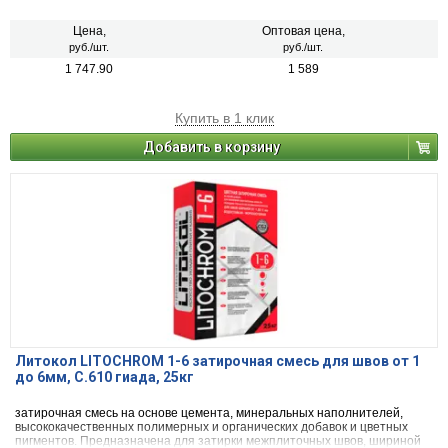
от 1 до 6 мм включительно, при облицовке стен и полов керамической
плиткой, стеклянной мозаикой, керамогранитом, натуральным камнем,
агломератом.
Цена,
Оптовая цена,
руб./шт.
руб./шт.
1 747.90
1 589
Купить в 1 клик
Добавить в корзину
Литокол LITOCHROM 1-6 затирочная смесь для швов от 1
до 6мм, C.610 гиада, 25кг
затирочная смесь на основе цемента, минеральных наполнителей,
высококачественных полимерных и органических добавок и цветных
пигментов. Предназначена для затирки межплиточных швов, шириной