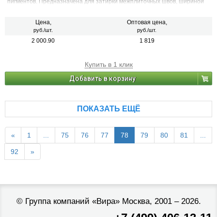
пигментов. Предназначена для затирки межплиточных швов, шириной
от 1 до 6 мм включительно, при облицовке стен и полов керамической
плиткой, стеклянной мозаикой, керамогранитом, натуральным камнем,
агломератом.
Цена,
Оптовая цена,
руб./шт.
руб./шт.
2 000.90
1 819
Купить в 1 клик
Добавить в корзину
ПОКАЗАТЬ ЕЩЁ
«
1
...
75
76
77
78
79
80
81
...
92
»
©
Группа компаний «Вира»
Москва, 2001 – 2026.