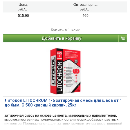
плиткой, стеклянной мозаикой, керамогранитом, натуральным камнем,
агломератом.
Цена,
Оптовая цена,
руб./шт.
руб./шт.
515.90
469
Купить в 1 клик
Добавить в корзину
Литокол LITOCHROM 1-6 затирочная смесь для швов от 1
до 6мм, C.500 красный кирпич, 25кг
затирочная смесь на основе цемента, минеральных наполнителей,
высококачественных полимерных и органических добавок и цветных
пигментов. Предназначена для затирки межплиточных швов, шириной
от 1 до 6 мм включительно, при облицовке стен и полов керамической