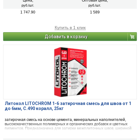
агломератом.
Цена,
Оптовая цена,
руб./шт.
руб./шт.
1 747.90
1 589
Купить в 1 клик
Добавить в корзину
Литокол LITOCHROM 1-6 затирочная смесь для швов от 1
до 6мм, C.490 коралл, 25кг
затирочная смесь на основе цемента, минеральных наполнителей,
высококачественных полимерных и органических добавок и цветных
пигментов. Предназначена для затирки межплиточных швов, шириной
от 1 до 6 мм включительно, при облицовке стен и полов керамической
плиткой, стеклянной мозаикой, керамогранитом, натуральным камнем,