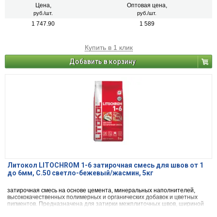
агломератом.
Цена,
Оптовая цена,
руб./шт.
руб./шт.
1 747.90
1 589
Купить в 1 клик
Добавить в корзину
Литокол LITOCHROM 1-6 затирочная смесь для швов от 1
до 6мм, C.50 светло-бежевый/жасмин, 5кг
затирочная смесь на основе цемента, минеральных наполнителей,
высококачественных полимерных и органических добавок и цветных
пигментов. Предназначена для затирки межплиточных швов, шириной
от 1 до 6 мм включительно, при облицовке стен и полов керамической