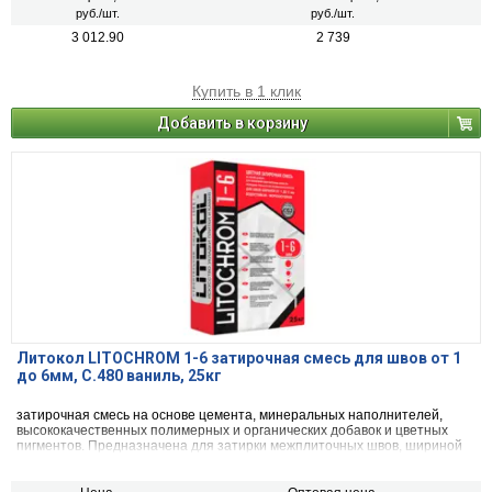
руб./шт.
руб./шт.
3 012.90
2 739
Купить в 1 клик
Добавить в корзину
Литокол LITOCHROM 1-6 затирочная смесь для швов от 1
до 6мм, C.480 ваниль, 25кг
затирочная смесь на основе цемента, минеральных наполнителей,
высококачественных полимерных и органических добавок и цветных
пигментов. Предназначена для затирки межплиточных швов, шириной
от 1 до 6 мм включительно, при облицовке стен и полов керамической
плиткой, стеклянной мозаикой, керамогранитом, натуральным камнем,