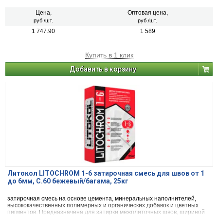
плиткой, стеклянной мозаикой, керамогранитом, натуральным камнем,
агломератом.
Цена,
Оптовая цена,
руб./шт.
руб./шт.
1 747.90
1 589
Купить в 1 клик
Добавить в корзину
Литокол LITOCHROM 1-6 затирочная смесь для швов от 1
до 6мм, C.60 бежевый/багама, 25кг
затирочная смесь на основе цемента, минеральных наполнителей,
высококачественных полимерных и органических добавок и цветных
пигментов. Предназначена для затирки межплиточных швов, шириной