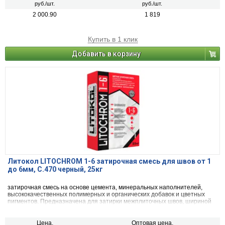
руб./шт.
руб./шт.
2 000.90
1 819
Купить в 1 клик
Добавить в корзину
Литокол LITOCHROM 1-6 затирочная смесь для швов от 1
до 6мм, C.470 черный, 25кг
затирочная смесь на основе цемента, минеральных наполнителей,
высококачественных полимерных и органических добавок и цветных
пигментов. Предназначена для затирки межплиточных швов, шириной
от 1 до 6 мм включительно, при облицовке стен и полов керамической
плиткой, стеклянной мозаикой, керамогранитом, натуральным камнем,
агломератом.
Цена,
Оптовая цена,