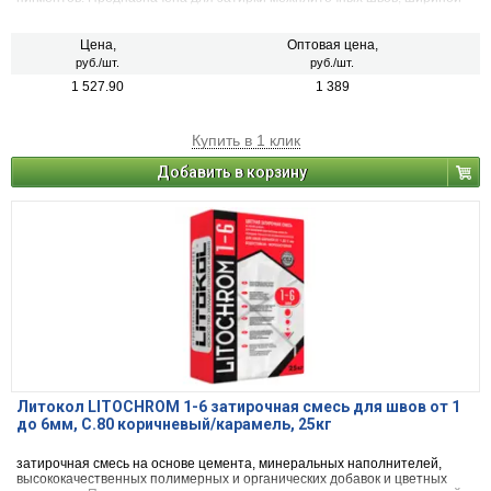
от 1 до 6 мм включительно, при облицовке стен и полов керамической
плиткой, стеклянной мозаикой, керамогранитом, натуральным камнем,
агломератом.
Цена,
Оптовая цена,
руб./шт.
руб./шт.
1 527.90
1 389
Купить в 1 клик
Добавить в корзину
Литокол LITOCHROM 1-6 затирочная смесь для швов от 1
до 6мм, C.80 коричневый/карамель, 25кг
затирочная смесь на основе цемента, минеральных наполнителей,
высококачественных полимерных и органических добавок и цветных