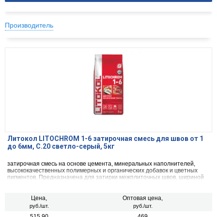
Производитель
Литокол LITOCHROM 1-6 затирочная смесь для швов от 1
до 6мм, C.20 светло-серый, 5кг
затирочная смесь на основе цемента, минеральных наполнителей,
высококачественных полимерных и органических добавок и цветных
пигментов. Предназначена для затирки межплиточных швов, шириной
от 1 до 6 мм включительно, при облицовке стен и полов керамической
плиткой, стеклянной мозаикой, керамогранитом, натуральным камнем,
агломератом.
Цена,
Оптовая цена,
руб./шт.
руб./шт.
515.90
469