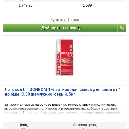
1 747.90
1 589
Купить в 1 клик
Добавить в корзину
Литокол LITOCHROM 1-6 затирочная смесь для швов от 1
до 6мм, C.30 жемчужно-серый, 5кг
затирочная смесь на основе цемента, минеральных наполнителей,
высококачественных полимерных и органических добавок и цветных
пигментов. Предназначена для затирки межплиточных швов, шириной
от 1 до 6 мм включительно, при облицовке стен и полов керамической
плиткой, стеклянной мозаикой, керамогранитом, натуральным камнем,
агломератом.
Цена,
Оптовая цена,