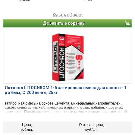
Купить в 1 клик
Добавить в корзину
Литокол LITOCHROM 1-6 затирочная смесь для швов от 1
до 6мм, C.200 венге, 25кг
затирочная смесь на основе цемента, минеральных наполнителей,
высококачественных полимерных и органических добавок и цветных
пигментов. Предназначена для затирки межплиточных швов, шириной
от 1 до 6 мм включительно, при облицовке стен и полов керамической
плиткой, стеклянной мозаикой, керамогранитом, натуральным камнем,
агломератом.
Цена,
Оптовая цена,
руб./шт.
руб./шт.