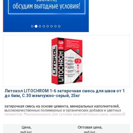
Литокол LITOCHROM 1-6 затирочная смесь для швов от 1
до 6мм, C.30 жемчужно-серый, 25кг
затирочная смесь на основе цемента, минеральных наполнителей,
высококачественных полимерных и органических добавок и цветных
пигментов. Предназначена для затирки межплиточных швов, шириной
от 1 до 6 мм включительно, при облицовке стен и полов керамической
плиткой, стеклянной мозаикой, керамогранитом, натуральным камнем,
агломератом.
Цена,
Оптовая цена,
руб./шт.
руб./шт.