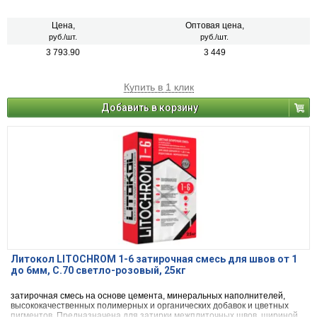
от 1 до 6 мм включительно, при облицовке стен и полов керамической
плиткой, стеклянной мозаикой, керамогранитом, натуральным камнем,
агломератом.
Цена,
Оптовая цена,
руб./шт.
руб./шт.
3 793.90
3 449
Купить в 1 клик
Добавить в корзину
Литокол LITOCHROM 1-6 затирочная смесь для швов от 1
до 6мм, C.70 светло-розовый, 25кг
затирочная смесь на основе цемента, минеральных наполнителей,
высококачественных полимерных и органических добавок и цветных
пигментов. Предназначена для затирки межплиточных швов, шириной