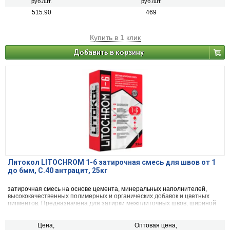
руб./шт.
руб./шт.
515.90
469
Купить в 1 клик
Добавить в корзину
Литокол LITOCHROM 1-6 затирочная смесь для швов от 1
до 6мм, C.40 антрацит, 25кг
затирочная смесь на основе цемента, минеральных наполнителей,
высококачественных полимерных и органических добавок и цветных
пигментов. Предназначена для затирки межплиточных швов, шириной
от 1 до 6 мм включительно, при облицовке стен и полов керамической
плиткой, стеклянной мозаикой, керамогранитом, натуральным камнем,
агломератом.
Цена,
Оптовая цена,