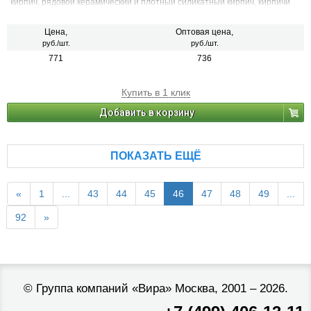
кирпич, рядовой керамический и плотный силикатный кирпич, кирпичи
или блоки из бетона и натурального камня).
Цена,
Оптовая цена,
руб./шт.
руб./шт.
771
736
Купить в 1 клик
Добавить в корзину
ПОКАЗАТЬ ЕЩЁ
«
1
...
43
44
45
46
47
48
49
...
92
»
©
Группа компаний «Вира»
Москва, 2001 – 2026.