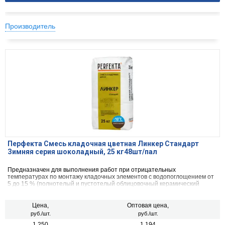
Производитель
Перфекта Смесь кладочная цветная Линкер Стандарт
Зимняя серия шоколадный, 25 кг48шт/пал
Предназначен для выполнения работ при отрицательных
температурах по монтажу кладочных элементов с водопоглощением от
5 до 15 % (полнотелый и пустотелый облицовочный керамический
кирпич, рядовой керамический и плотный силикатный кирпич, кирпичи
или блоки из бетона и натурального камня).
Цена,
Оптовая цена,
руб./шт.
руб./шт.
1 250
1 194