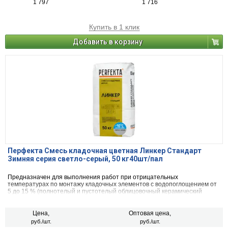
1 797
1 716
Купить в 1 клик
Добавить в корзину
Перфекта Смесь кладочная цветная Линкер Стандарт
Зимняя серия светло-серый, 50 кг40шт/пал
Предназначен для выполнения работ при отрицательных
температурах по монтажу кладочных элементов с водопоглощением от
5 до 15 % (полнотелый и пустотелый облицовочный керамический
кирпич, рядовой керамический и плотный силикатный кирпич, кирпичи
или блоки из бетона и натурального камня).
Цена,
Оптовая цена,
руб./шт.
руб./шт.