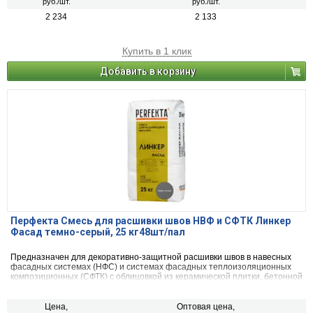
руб./шт.
руб./шт.
2 234
2 133
Купить в 1 клик
Добавить в корзину
Перфекта Смесь для расшивки швов НВФ и СФТК Линкер
Фасад темно-серый, 25 кг48шт/пал
Предназначен для декоративно-защитной расшивки швов в навесных
фасадных системах (НФС) и системах фасадных теплоизоляционных
композиционных (СФТК) с облицовкой из керамической плитки, бетонной
декоративной плитки, искусственного и натурального камня, а так же
для клинкерного, керамического и силикатного кирпича.
Цена,
Оптовая цена,