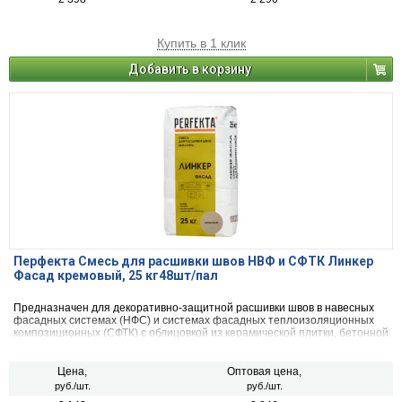
Купить в 1 клик
Добавить в корзину
Перфекта Смесь для расшивки швов НВФ и СФТК Линкер
Фасад кремовый, 25 кг48шт/пал
Предназначен для декоративно-защитной расшивки швов в навесных
фасадных системах (НФС) и системах фасадных теплоизоляционных
композиционных (СФТК) с облицовкой из керамической плитки, бетонной
декоративной плитки, искусственного и натурального камня, а так же
для клинкерного, керамического и силикатного кирпича.
Цена,
Оптовая цена,
руб./шт.
руб./шт.