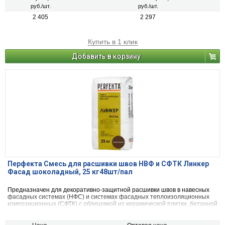
руб./шт.
руб./шт.
2 405
2 297
Купить в 1 клик
Добавить в корзину
Перфекта Смесь для расшивки швов НВФ и СФТК Линкер
Фасад шоколадный, 25 кг48шт/пал
Предназначен для декоративно-защитной расшивки швов в навесных
фасадных системах (НФС) и системах фасадных теплоизоляционных
композиционных (СФТК) с облицовкой из керамической плитки, бетонной
декоративной плитки, искусственного и натурального камня, а так же
для клинкерного, керамического и силикатного кирпича.