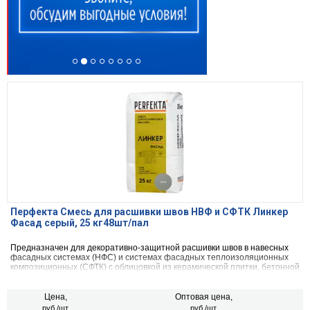
Перфекта Смесь для расшивки швов НВФ и СФТК Линкер
Фасад серый, 25 кг48шт/пал
Предназначен для декоративно-защитной расшивки швов в навесных
фасадных системах (НФС) и системах фасадных теплоизоляционных
композиционных (СФТК) с облицовкой из керамической плитки, бетонной
декоративной плитки, искусственного и натурального камня, а так же
для клинкерного, керамического и силикатного кирпича.
Цена,
Оптовая цена,
руб./шт.
руб./шт.