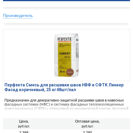
Производитель
Перфекта Смесь для расшивки швов НВФ и СФТК Линкер
Фасад коричневый, 25 кг48шт/пал
Предназначен для декоративно-защитной расшивки швов в навесных
фасадных системах (НФС) и системах фасадных теплоизоляционных
композиционных (СФТК) с облицовкой из керамической плитки, бетонной
декоративной плитки, искусственного и натурального камня, а так же
для клинкерного, керамического и силикатного кирпича.
Цена,
Оптовая цена,
руб./шт.
руб./шт.
2 398
2 290