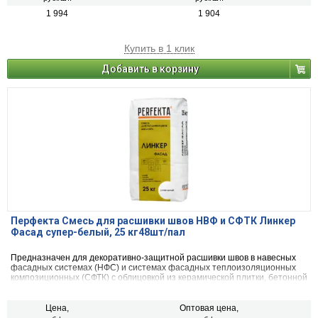
1 994
1 904
Купить в 1 клик
Добавить в корзину
Перфекта Смесь для расшивки швов НВФ и СФТК Линкер
Фасад супер-белый, 25 кг48шт/пал
Предназначен для декоративно-защитной расшивки швов в навесных
фасадных системах (НФС) и системах фасадных теплоизоляционных
композиционных (СФТК) с облицовкой из керамической плитки, бетонной
декоративной плитки, искусственного и натурального камня, а так же
для клинкерного, керамического и силикатного кирпича.
Цена,
Оптовая цена,