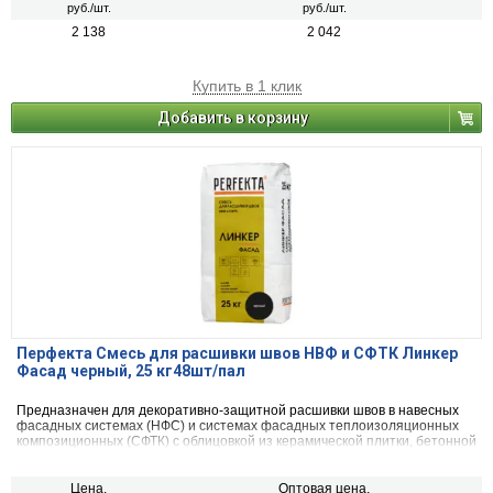
руб./шт.
руб./шт.
2 138
2 042
Купить в 1 клик
Добавить в корзину
Перфекта Смесь для расшивки швов НВФ и СФТК Линкер
Фасад черный, 25 кг48шт/пал
Предназначен для декоративно-защитной расшивки швов в навесных
фасадных системах (НФС) и системах фасадных теплоизоляционных
композиционных (СФТК) с облицовкой из керамической плитки, бетонной
декоративной плитки, искусственного и натурального камня, а так же
для клинкерного, керамического и силикатного кирпича.
Цена,
Оптовая цена,