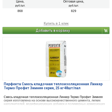
Цена,
Оптовая цена,
руб./шт.
руб./шт.
868
829
Купить в 1 клик
Добавить в корзину
Перфекта Смесь кладочная теплоизоляционная Линкер
Термо Профит Зимняя серия, 25 кг48шт/пал
Смесь кладочная теплоизоляционная Линкер Термо Профит Зимняя
серия изготовлена на основе высококачественного цемента, легких
наполнителей, модифицирующих добавок и полимерных армирующих
волокон. Материал экологически безопасен, не содержит вредных
примесей, оказывающих отрицательное воздействие на здоровье