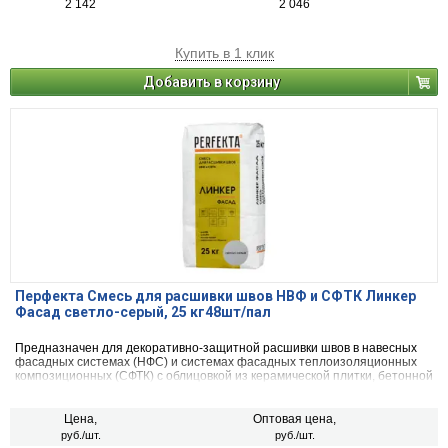
2 142
2 046
Купить в 1 клик
Добавить в корзину
Перфекта Смесь для расшивки швов НВФ и СФТК Линкер
Фасад светло-серый, 25 кг48шт/пал
Предназначен для декоративно-защитной расшивки швов в навесных
фасадных системах (НФС) и системах фасадных теплоизоляционных
композиционных (СФТК) с облицовкой из керамической плитки, бетонной
декоративной плитки, искусственного и натурального камня, а так же
для клинкерного, керамического и силикатного кирпича.
Цена,
Оптовая цена,
руб./шт.
руб./шт.