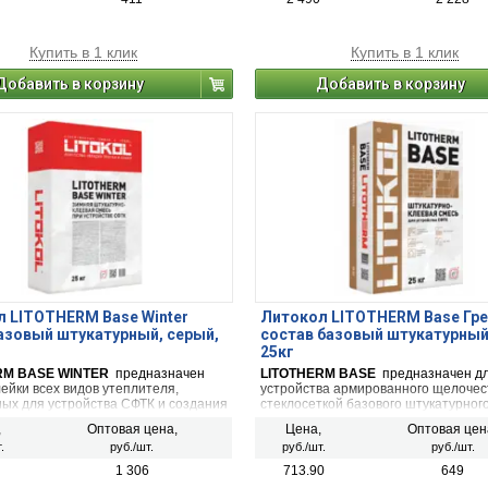
Купить в 1 клик
Купить в 1 клик
Добавить в корзину
Добавить в корзину
 LITOTHERM Base Winter
Литокол LITOTHERM Base Гре
азовый штукатурный, серый,
состав базовый штукатурный
25кг
RM BASE WINTER
предназначен
LITOTHERM BASE
предназначен д
ейки всех видов утеплителя,
устройства армированного щелочес
ых для устройства СФТК и создания
стеклосеткой базового штукатурного
 штукатурного слоя, армированного
всем допустимым к применению в С
,
Оптовая цена,
Цена,
Оптовая цен
ойкой сеткой.
утеплителям, для последующего на
.
руб./шт.
руб./шт.
руб./шт.
декоративных штукатурных составов
отделочных материалов, совместим
1 306
713.90
649
СФТК.