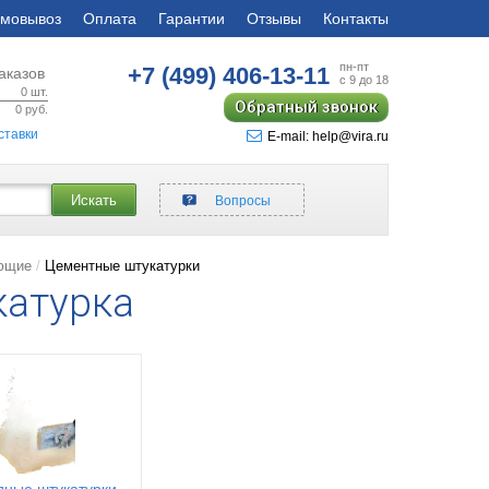
мовывоз
Оплата
Гарантии
Отзывы
Контакты
пн-пт
+7 (499)
406-13-11
аказов
с 9 до 18
0
шт.
Обратный звонок
0
руб.
ставки
E-mail: help@vira.ru
Искать
Вопросы
ающие
Цементные штукатурки
катурка