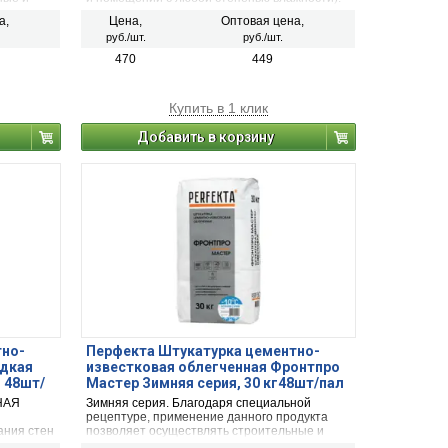
ьных
а,
Цена,
Оптовая цена,
руб./шт.
руб./шт.
470
449
Купить в 1 клик
Добавить в корзину
тно-
Перфекта Штукатурка цементно-
адкая
известковая облегченная Фронтпро
 48шт/
Мастер Зимняя серия, 30 кг48шт/пал
НАЯ
Зимняя серия. Благодаря специальной
рецептуре, применение данного продукта
ания стен
позволяет осуществлять строительные и
 подвалов
отделочные работы при отрицательных