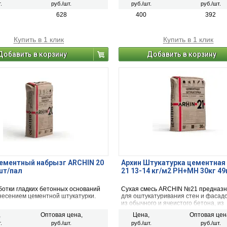
.
руб./шт.
руб./шт.
руб./шт.
 после высыхания, прочный
комбинированных оснований.
ицаемый и трещиностойкий слой.
628
400
392
Купить в 1 клик
Купить в 1 клик
Добавить в корзину
Добавить в корзину
ементный набрызг ARCHIN 20
Архин Штукатурка цементная
шт/пал
21 13-14 кг/м2 РН+МН 30кг 4
ботки гладких бетонных оснований
Сухая смесь ARCHIN №21 предназ
несением цементной штукатурки.
для оштукатуривания стен и фасад
из обычного и ячеистого бетона, из
керамических, известково-песчаных
,
Оптовая цена,
Цена,
Оптовая цен
и кладочных элементов, а также бе
.
руб./шт.
руб./шт.
руб./шт.
оснований (в том числе из сборного