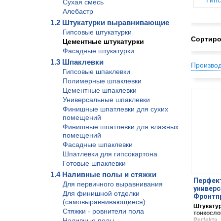
Гипс
Сухая смесь
Алебастр
1.2 Штукатурки выравнивающие
Гипсовые штукатурки
Сортиро
Цементные штукатурки
Фасадные штукатурки
1.3 Шпаклевки
Произво
Гипсовые шпаклевки
Полимерные шпаклевки
Цементные шпаклевки
Универсальные шпаклевки
Финишные шпатлевки для сухих
помещений
Финишные шпатлевки для влажных
помещений
Фасадные шпаклевки
Шпатлевки для гипсокартона
Готовые шпаклевки
1.4 Наливные полы и стяжки
Перфек
Для первичного выравнивания
универс
Для финишной отделки
Фронтпр
(самовыравнивающиеся)
пал
Штукатур
Стяжки - ровнители пола
тонкосло
Наливные полы
Perfekta, 