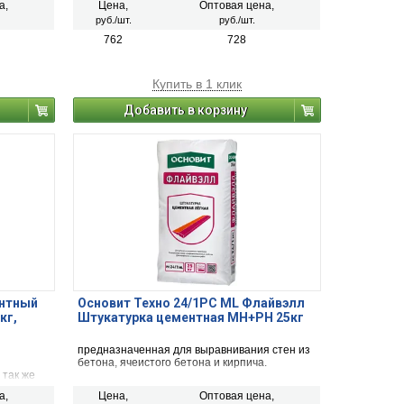
а,
Цена,
Оптовая цена,
жности).
температурах до -10°С.
руб./шт.
руб./шт.
й
й слой.
762
728
Купить в 1 клик
Добавить в корзину
ентный
Основит Техно 24/1РС ML Флайвэлл
кг,
Штукатурка цементная МН+РН 25кг
предназначенная для выравнивания стен из
бетона, ячеистого бетона и кирпича.
 так же
а,
Цена,
Оптовая цена,
и