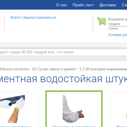
О нас
Прайс-лист
Доставка
Са
Войти
/
Зарегистрироваться
Корзина з
товаров
сумма
Условия до
Начало каталога
01.Сухие смеси и цемент
1.2 Штукатурки выравнив
ентная водостойкая шту