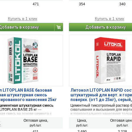
монолитного железобетона) ручным
471
354
340
машинным способом.
Купить в 1 клик
Купить в 1 клик
Добавить в корзину
Добавить в корзину
 LITOPLAN BASE базовая
Литокол LITOPLAN RAPID сос
ая штукатурная смесь
штукатурный для верт. и гори
ированного нанесения 25кг
поверхн. (от1 до 25кг), серый,
цементная штукатурная смесь
Цементный тиксотропный раствор 
LITOPLAN BASE 25 кг
—
схватывания и высыхания для верт
ная смесь на основе цемента с
и горизонтального нанесения толщи
ированным песком и
до 25 мм.
,
Оптовая цена,
Цена,
Оптовая цен
альными добавками. Применяется
.
руб./шт.
руб./шт.
руб./шт.
ных и внутренних работ.
411
2 490
2 228