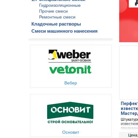
Гидроизоляционные
Прочие смеси
Ремонтные смеси
Кладочные растворы
Смеси машинного нанесения
Вебер
Перфек
известк
Мастер,
Штукатур
известков
предназн
Основит
внутри и 
Цена
и помеще