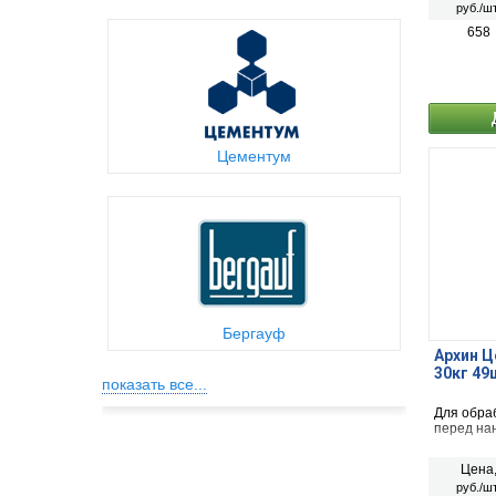
руб./шт
Создает,
паропрон
658
Цементум
Бергауф
Архин Ц
30кг 49
показать все...
Для обра
перед на
Цена
руб./шт