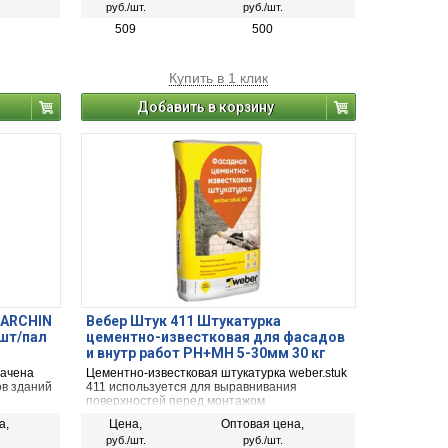
руб./шт.
руб./шт.
509
500
Купить в 1 клик
Добавить в корзину
 ARCHIN
Вебер Штук 411 Штукатурка
9шт/пал
цементно-известковая для фасадов
и внутр работ РН+МН 5-30мм 30 кг
48шт
начена
Цементно-известковая штукатурка weber.stuk
ов зданий
411 используется для выравнивания
поверхностей перед монтажом
 кирпичей
теплоизоляционных материалов,
а,
Цена,
Оптовая цена,
тонных
шпаклеванием, нанесением декоративной
руб./шт.
руб./шт.
 и
штукатурки, окрашиванием. Высокая