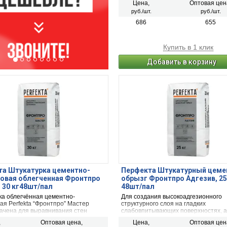
Цена,
Оптовая цен
и помещений с любой степенью вла
руб./шт.
руб./шт.
Создает, после высыхания, прочны
паропроницаемый и трещиностойки
686
655
Купить в 1 клик
Добавить в корзину
та Штукатурка цементно-
Перфекта Штукатурный цем
овая облегченная Фронтпро
обрызг Фронтпро Адгезив, 25
 30 кг48шт/пал
48шт/пал
ка облегчённая цементно-
Для создания высокоадгезионного
ая Perfekta “Фронтпро” Мастер
структурного слоя на гладких
ачена для выравнивания стен
слабовпитывающих поверхностях, а
снаружи зданий (фасадов, подвалов
для укрепления и стабилизации
,
Оптовая цена,
Цена,
Оптовая цен
ний с любой степенью влажности).
впитывающей способности слабых 