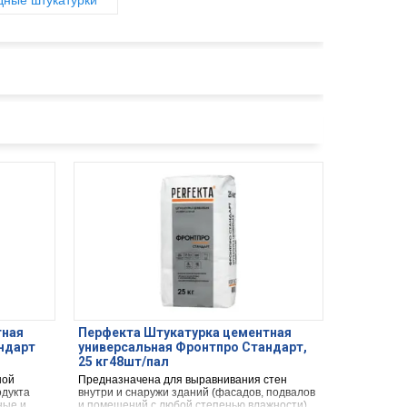
ные штукатурки
тная
Перфекта Штукатурка цементная
ндарт
универсальная Фронтпро Стандарт,
25 кг48шт/пал
ной
Предназначена для выравнивания стен
одукта
внутри и снаружи зданий (фасадов, подвалов
ные и
и помещений с любой степенью влажности).