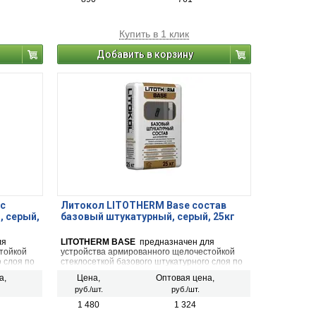
части и помещений с любой степенью
влажности.
Купить в 1 клик
Добавить в корзину
с
Литокол LITOTHERM Base состав
, серый,
базовый штукатурный, серый, 25кг
ля
LITOTHERM BASE
предназначен для
тойкой
устройства армированного щелочестойкой
 слоя по
стеклосеткой базового штукатурного слоя по
ФТК
всем допустимым к применению в СФТК
а,
Цена,
Оптовая цена,
несения
утеплителям, для последующего нанесения
руб./шт.
руб./шт.
 и других
декоративных штукатурных составов и других
ых с
отделочных материалов, совместимых с
1 480
1 324
СФТК.