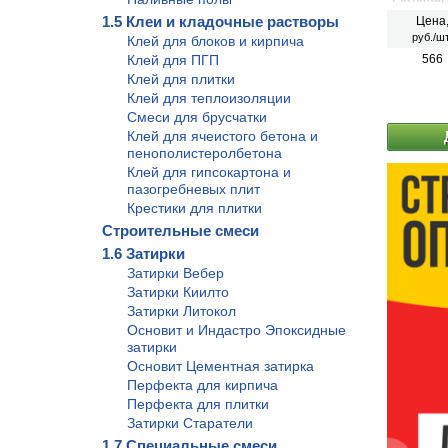
выравнив
1.5 Клеи и кладочные растворы
Цена
(фасадов
руб./шт
Клей для блоков и кирпича
степенью
последую
Клей для ПГП
566
тонкосло
Клей для плитки
декорати
облицовку
Клей для теплоизоляции
которая 
Смеси для брусчатки
дополнит
Клей для ячеистого бетона и
высокой 
пенополистеролбетона
надежную
воздейст
Клей для гипсокартона и
работ. Д
пазогребневых плит
штукатур
Крестики для плитки
нанесени
Строительные смеси
1.6 Затирки
Затирки Вебер
Затирки Киилто
Затирки Литокол
Основит и Индастро Эпоксидные
затирки
Основит Цементная затирка
Перфекта для кирпича
Перфекта для плитки
Затирки Старатели
1.7 Специальные смеси