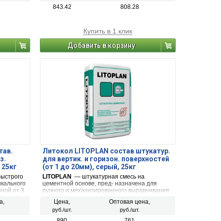
 и
паропроницаемость, биостойкость,
843.42
808.28
морозостойкость.
Купить в 1 клик
Добавить в корзину
тав.
Литокол LITOPLAN состав штукатур.
з.
для вертик. и горизон. поверхностей
 25кг
(от 1 до 20мм), серый, 25кг
быстрого
LITOPLAN
— штукатурная смесь на
икального
цементной основе, пред- назначена для
ной от 3
ручного и механизированного выравнивания
стен и потолков, внутри помещений и
а,
Цена,
Оптовая цена,
снаружи, слоем от 1 до 20 мм за одно
руб./шт.
руб./шт.
нанесение. Рекомендуется для
оштукатуривания фасадов выше цокольной
890
761