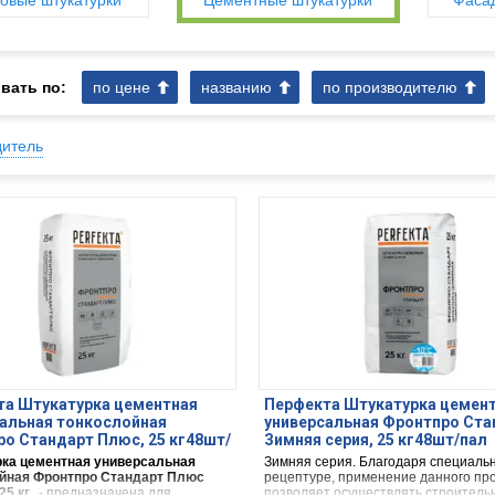
овые штукатурки
Цементные штукатурки
Фасад
вать по:
по цене
названию
по производителю
дитель
та Штукатурка цементная
Перфекта Штукатурка цемен
альная тонкослойная
универсальная Фронтпро Ста
о Стандарт Плюс, 25 кг48шт/
Зимняя серия, 25 кг48шт/пал
ка цементная универсальная
Зимняя серия. Благодаря специаль
йная Фронтпро Стандарт Плюс
рецептуре, применение данного пр
25 кг.
- предназначена для
позволяет осуществлять строитель