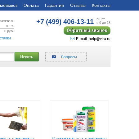
мовывоз
Оплата
Гарантии
Отзывы
Контакты
пн-пт
+7 (499)
406-13-11
аказов
с 9 до 18
0
шт.
Обратный звонок
0
руб.
ставки
E-mail: help@vira.ru
Искать
Вопросы