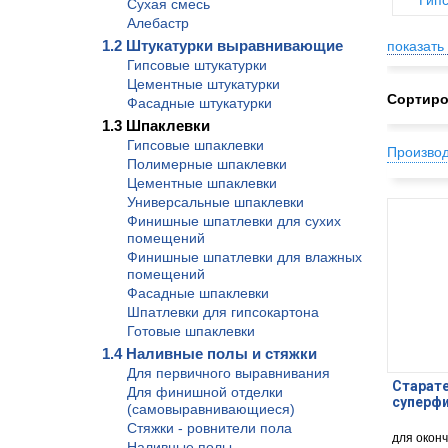
Гип
Сухая смесь
Алебастр
1.2 Штукатурки выравнивающие
показать 
Гипсовые штукатурки
Цементные штукатурки
Сортиро
Фасадные штукатурки
1.3 Шпаклевки
Гипсовые шпаклевки
Произво
Полимерные шпаклевки
Цементные шпаклевки
Универсальные шпаклевки
Финишные шпатлевки для сухих
помещений
Финишные шпатлевки для влажных
помещений
Фасадные шпаклевки
Шпатлевки для гипсокартона
Готовые шпаклевки
1.4 Наливные полы и стяжки
Для первичного выравнивания
Старат
Для финишной отделки
суперфи
(самовыравнивающиеся)
Стяжки - ровнители пола
для окон
Наливные полы