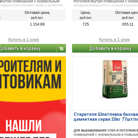
 внутри помещений с нормальным
потолков внутри помещений с нор
лажностив случаях, когда к качеству
уровнем влажности с целью получе
ого финишного покрытия
высококачественной финишной пов
,
Оптовая цена,
Цена,
Оптовая цен
яются повышенные требования.
под последующую окраску, оклейку 
.
руб./шт.
руб./шт.
руб./шт.
обоями и другие виды декоративны
покрытий.
1 154.89
725
655.11
Купить в 1 клик
Купить в 1 клик
Добавить в корзину
Добавить в корзину
Старатели Шпатлевка базова
цементная серая 20кг 77шт/п
для выравнивания стен и потолков 
помещений с нормальным и повыш