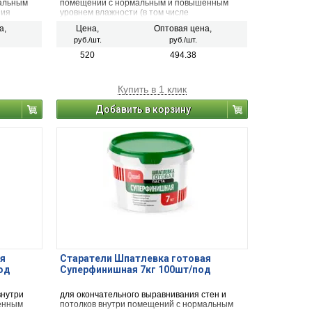
мальным
помещений с нормальным и повышенным
ния
уровнем влажности (в том числе
ерхности
неотапливаемых).
а,
Цена,
Оптовая цена,
тонкими
руб./шт.
руб./шт.
х
520
494.38
Купить в 1 клик
Добавить в корзину
я
Старатели Шпатлевка готовая
од
Суперфинишная 7кг 100шт/под
внутри
для окончательного выравнивания стен и
енным
потолков внутри помещений с нормальным