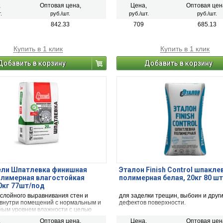
ие неровности, идеально подходит
и потолков как снаружи, так и внутри
,
Оптовая цена,
Цена,
Оптовая цен
левания ультратонким слоем («на
помещений, особенно влажных
.
руб./шт.
руб./шт.
руб./шт.
аделки стыков ГКЛ, ГВЛ с
и неотапливаемых.
ванием армирующей ленты,
842.33
709
685.13
 декоративных фактурных
стей.
Купить в 1 клик
Купить в 1 клик
Добавить в корзину
Добавить в корзину
ели Шпатлевка финишная
Эталон Finish Control шпакле
олимерная влагостойкая
полимерная белая, 20кг 80 ш
0кг 77шт/под
ослойного выравнивания стен и
для заделки трещин, выбоин и друг
 внутри помещений с нормальным и
дефектов поверхности.
ым уровнем влажности с целью
я высококачественной финишной
,
Оптовая цена,
Цена,
Оптовая цен