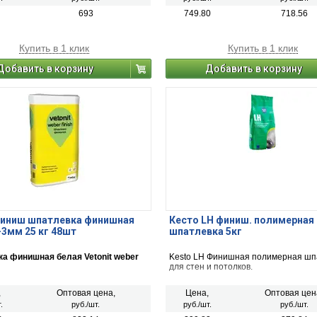
нивается, обладает повышенной
тойкостью и обеспечивает
693
749.80
718.56
 защиту фасадов от атмосферных
вий.
Купить в 1 клик
Купить в 1 клик
Добавить в корзину
Добавить в корзину
Финиш шпатлевка финишная
Кесто LH финиш. полимерная
-3мм 25 кг 48шт
шпатлевка 5кг
а финишная белая Vetonit weber
Kesto LH Финишная полимерная шп
для стен и потолков.
,
Оптовая цена,
Цена,
Оптовая цен
.
руб./шт.
руб./шт.
руб./шт.