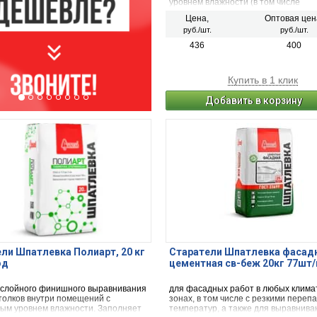
уровнем влажности (в том числе
неотапливаемых). Рекомендуется д
Цена,
Оптовая цен
комнат, дверных и оконных откосов,
руб./шт.
руб./шт.
балконов и террас.
436
400
Купить в 1 клик
Добавить в корзину
ли Шпатлевка Полиарт, 20 кг
Старатели Шпатлевка фасад
од
цементная св-беж 20кг 77шт
ослойного финишного выравнивания
для фасадных работ в любых клима
отолков внутри помещений с
зонах, в том числе с резкими переп
ым уровнем влажности. Заполняет
температур, а также для выравнива