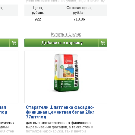
уровнем влажностив случаях, когда к качеству
ля ванных
получаемого финишного покрытия
а,
Цена,
Оптовая цена,
 «теплых»
предъявляются повышенные требования.
руб./шт.
руб./шт.
922
718.86
Купить в 1 клик
Добавить в корзину
ная
Старатели Шпатлевка фасадно-
/под
финишная цементная белая 20кг
77шт/под
тических
для высококачественного финишного
адами
выравнивания фасадов, а также стен и
ния стен
потолков как снаружи, так и внутри