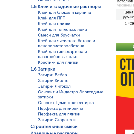
потолков
уровнем в
1.5 Клеи и кладочные растворы
получаем
Клей для блоков и кирпича
Цена
предъявл
руб./шт
Клей для ПГП
Клей для плитки
1 429
Клей для теплоизоляции
Смеси для брусчатки
Клей для ячеистого бетона и
пенополистеролбетона
Клей для гипсокартона и
пазогребневых плит
Крестики для плитки
1.6 Затирки
Затирки Вебер
Затирки Киилто
Затирки Литокол
Основит и Индастро Эпоксидные
затирки
Основит Цементная затирка
Перфекта для кирпича
Перфекта для плитки
Затирки Старатели
Строительные смеси
Кладочные растворы