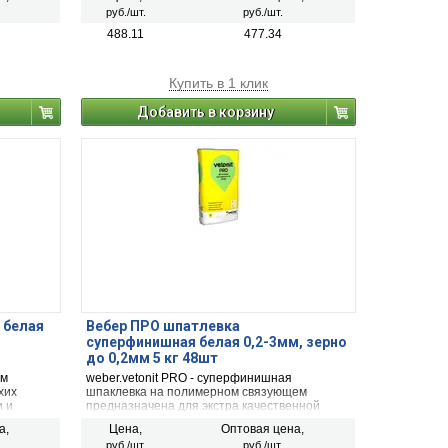
руб./шт.
руб./шт.
488.11
477.34
Купить в 1 клик
Добавить в корзину
 белая
Вебер ПРО шпатлевка
суперфинишная белая 0,2-3мм, зерно
до 0,2мм 5 кг 48шт
ом
weber.vetonit PRO - суперфинишная
хих
шпаклевка на полимерном связующем
 и
предназначена для экстра качественной
ого и
подготовки стен под последующую окраску.
а,
Цена,
Оптовая цена,
руб./шт.
руб./шт.