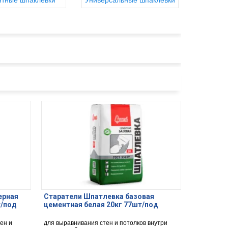
тные шпаклевки
Универсальные шпаклевки
ерная
Старатели Шпатлевка базовая
т/под
цементная белая 20кг 77шт/под
ен и
для выравнивания стен и потолков внутри