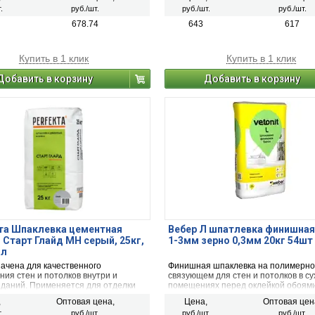
сти под последующую окраску,
.
руб./шт.
руб./шт.
руб./шт.
онкими обоями и другие виды
вных покрытий.
678.74
643
617
Купить в 1 клик
Купить в 1 клик
Добавить в корзину
Добавить в корзину
та Шпаклевка цементная
Вебер Л шпатлевка финишная
 Старт Глайд МН серый, 25кг,
1-3мм зерно 0,3мм 20кг 54шт
ал
ачена для качественного
Финишная шпаклевка на полимерн
ия стен и потолков внутри и
связующем для стен и потолков в су
зданий. Применяется для отделки
помещениях перед оклейкой обоями
 цоколей, подвалов и помещений с
покраской. Предназначена для ручн
,
Оптовая цена,
Цена,
Оптовая цен
епенью влажности, легко наносится
машинного нанесения.
.
руб./шт.
руб./шт.
руб./шт.