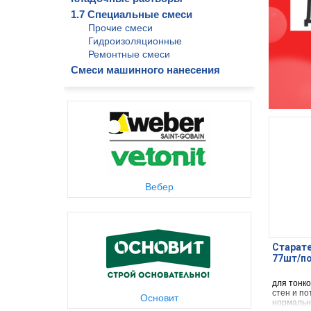
1.7 Специальные смеси
Прочие смеси
Гидроизоляционные
Ремонтные смеси
Смеси машинного нанесения
Вебер
Старате
77шт/п
для тонк
стен и п
Основит
нормальн