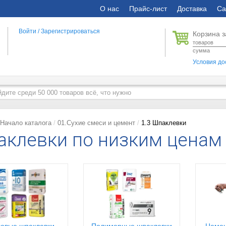
О нас
Прайс-лист
Доставка
Са
Войти
/
Зарегистрироваться
Корзина з
товаров
сумма
Условия до
Начало каталога
01.Сухие смеси и цемент
1.3 Шпаклевки
клевки по низким ценам