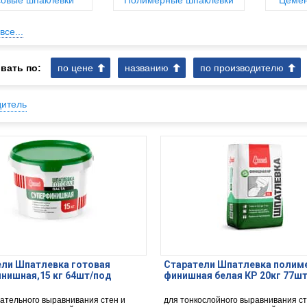
совые шпаклевки
Полимерные шпаклевки
Цемен
все...
вать по:
по цене
названию
по производителю
дитель
ели Шпатлевка готовая
Старатели Шпатлевка полим
нишная,15 кг 64шт/под
финишная белая КР 20кг 77ш
чательного выравнивания стен и
для тонкослойного выравнивания ст