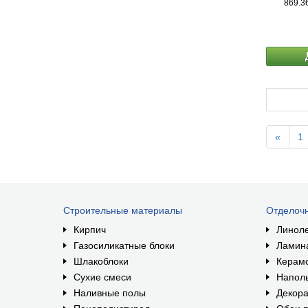
869.3
«
1
Строительные материалы
Отделоч
Кирпич
Линол
Газосиликатные блоки
Ламин
Шлакоблоки
Керам
Сухие смеси
Наполь
Наливные полы
Декора