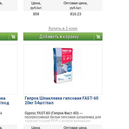
помещений, особенно влажных
а,
Цена,
Оптовая цена,
и неотапливаемых.
руб./шт.
руб./шт.
859
816.23
Купить в 1 клик
Добавить в корзину
вка
Гипрок Шпаклевка гипсовая FAST-60
т/под
20кг 54шт/пал
их
Gyproc FAST-60 (Гипрок Фаст-60) —
прогрессивная белая гипсовая шпаклевка для
заделки стыков ГСП с долгим временем
жизни.
а,
Цена,
Оптовая цена,