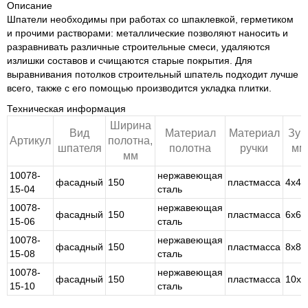
Описание
Шпатели необходимы при работах со шпаклевкой, герметиком
и прочими растворами: металлические позволяют наносить и
разравнивать различные строительные смеси, удаляются
излишки составов и счищаются старые покрытия. Для
выравнивания потолков строительный шпатель подходит лучше
всего, также с его помощью производится укладка плитки.
Техническая информация
Ширина
Вид
Материал
Материал
Зуб
Артикул
полотна,
шпателя
полотна
ручки
мм
мм
10078-
нержавеющая
фасадный
150
пластмасса
4х4
15-04
сталь
10078-
нержавеющая
фасадный
150
пластмасса
6х6
15-06
сталь
10078-
нержавеющая
фасадный
150
пластмасса
8х8
15-08
сталь
10078-
нержавеющая
фасадный
150
пластмасса
10х1
15-10
сталь