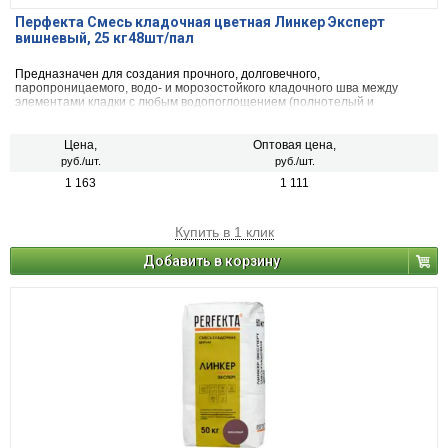
Перфекта Смесь кладочная цветная Линкер Эксперт
вишневый, 25 кг48шт/пал
Предназначен для создания прочного, долговечного,
паропроницаемого, водо- и морозостойкого кладочного шва между
элементами кладки с любым водопоглощением (полнотелый и
пустотелый облицовочный керамический и клинкерный кирпич, рядовой
керамический и силикатный кирпич, кирпичи или блоки из бетона и
натурального камня) с одновременной декоративной расшивкой швов
Цена,
Оптовая цена,
кладки.
руб./шт.
руб./шт.
1 163
1 111
Купить в 1 клик
Добавить в корзину