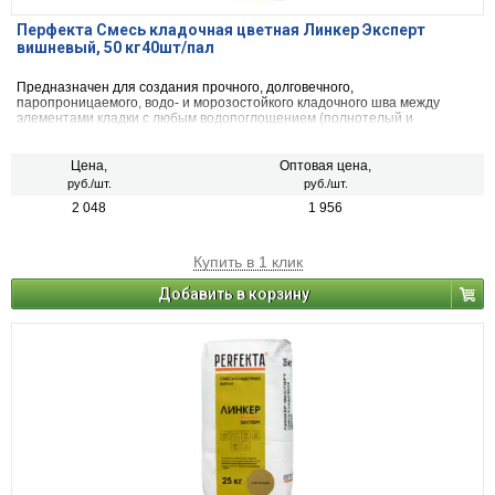
Перфекта Смесь кладочная цветная Линкер Эксперт
вишневый, 50 кг40шт/пал
Предназначен для создания прочного, долговечного,
паропроницаемого, водо- и морозостойкого кладочного шва между
элементами кладки с любым водопоглощением (полнотелый и
пустотелый облицовочный керамический и клинкерный кирпич, рядовой
керамический и силикатный кирпич, кирпичи или блоки из бетона и
натурального камня) с одновременной декоративной расшивкой швов
Цена,
Оптовая цена,
кладки.
руб./шт.
руб./шт.
2 048
1 956
Купить в 1 клик
Добавить в корзину