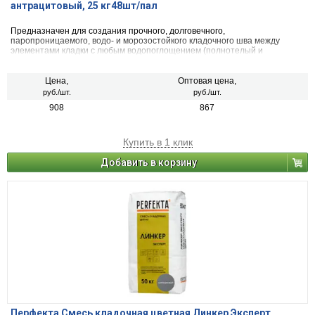
антрацитовый, 25 кг48шт/пал
Предназначен для создания прочного, долговечного,
паропроницаемого, водо- и морозостойкого кладочного шва между
элементами кладки с любым водопоглощением (полнотелый и
пустотелый облицовочный керамический и клинкерный кирпич, рядовой
керамический и силикатный кирпич, кирпичи или блоки из бетона и
натурального камня) с одновременной декоративной расшивкой швов
Цена,
Оптовая цена,
кладки.
руб./шт.
руб./шт.
908
867
Купить в 1 клик
Добавить в корзину
Перфекта Смесь кладочная цветная Линкер Эксперт