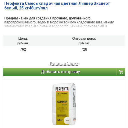
Перфекта Смесь кладочная цветная Линкер Эксперт
белый, 25 кг48шт/пал
Предназначен для создания прочного, долговечного,
паропроницаемого, водо- и морозостойкого кладочного шва между
элементами кладки с любым водопоглощением (полнотелый и
пустотелый облицовочный керамический и клинкерный кирпич, рядовой
керамический и силикатный кирпич, кирпичи или блоки из бетона и
натурального камня) с одновременной декоративной расшивкой швов
Цена,
Оптовая цена,
кладки.
руб./шт.
руб./шт.
762
728
Купить в 1 клик
Добавить в корзину