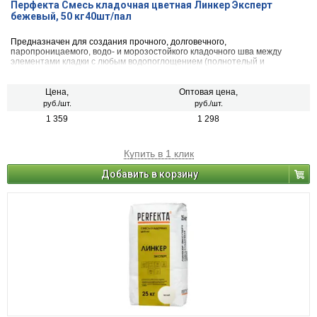
Перфекта Смесь кладочная цветная Линкер Эксперт
бежевый, 50 кг40шт/пал
Предназначен для создания прочного, долговечного,
паропроницаемого, водо- и морозостойкого кладочного шва между
элементами кладки с любым водопоглощением (полнотелый и
пустотелый облицовочный керамический и клинкерный кирпич, рядовой
керамический и силикатный кирпич, кирпичи или блоки из бетона и
натурального камня) с одновременной декоративной расшивкой швов
Цена,
Оптовая цена,
кладки.
руб./шт.
руб./шт.
1 359
1 298
Купить в 1 клик
Добавить в корзину