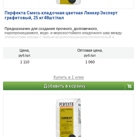
Перфекта Смесь кладочная цветная Линкер Эксперт
графитовый, 25 кг48шт/пал
Предназначен для создания прочного, долговечного,
паропроницаемого, водо- и морозостойкого кладочного шва между
элементами кладки с любым водопоглощением (полнотелый и
пустотелый облицовочный керамический и клинкерный кирпич, рядовой
керамический и силикатный кирпич, кирпичи или блоки из бетона и
натурального камня) с одновременной декоративной расшивкой швов
Цена,
Оптовая цена,
кладки.
руб./шт.
руб./шт.
1 110
1 060
Купить в 1 клик
Добавить в корзину