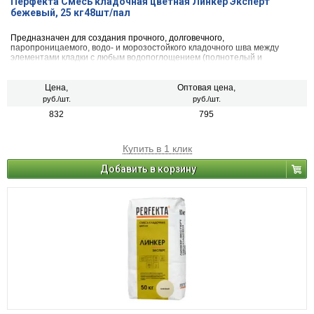
Перфекта Смесь кладочная цветная Линкер Эксперт
бежевый, 25 кг48шт/пал
Предназначен для создания прочного, долговечного,
паропроницаемого, водо- и морозостойкого кладочного шва между
элементами кладки с любым водопоглощением (полнотелый и
пустотелый облицовочный керамический и клинкерный кирпич, рядовой
керамический и силикатный кирпич, кирпичи или блоки из бетона и
натурального камня) с одновременной декоративной расшивкой швов
Цена,
Оптовая цена,
кладки.
руб./шт.
руб./шт.
832
795
Купить в 1 клик
Добавить в корзину