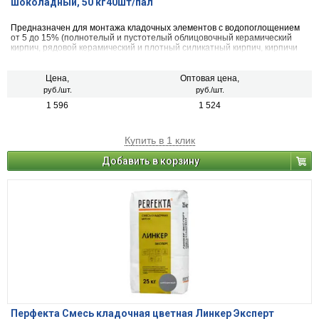
шоколадный, 50 кг40шт/пал
Предназначен для монтажа кладочных элементов с водопоглощением
от 5 до 15% (полнотелый и пустотелый облицовочный керамический
кирпич, рядовой керамический и плотный силикатный кирпич, кирпичи
или блоки из бетона и натурального камня).
Цена,
Оптовая цена,
руб./шт.
руб./шт.
1 596
1 524
Купить в 1 клик
Добавить в корзину
Перфекта Смесь кладочная цветная Линкер Эксперт