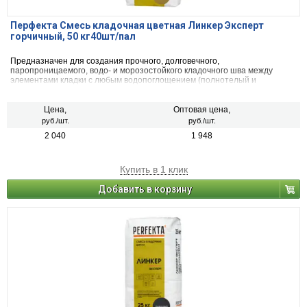
Перфекта Смесь кладочная цветная Линкер Эксперт
горчичный, 50 кг40шт/пал
Предназначен для создания прочного, долговечного,
паропроницаемого, водо- и морозостойкого кладочного шва между
элементами кладки с любым водопоглощением (полнотелый и
пустотелый облицовочный керамический и клинкерный кирпич, рядовой
керамический и силикатный кирпич, кирпичи или блоки из бетона и
натурального камня) с одновременной декоративной расшивкой швов
Цена,
Оптовая цена,
кладки.
руб./шт.
руб./шт.
2 040
1 948
Купить в 1 клик
Добавить в корзину