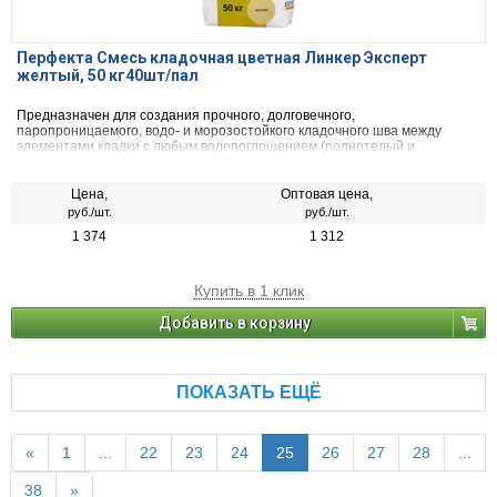
Перфекта Смесь кладочная цветная Линкер Эксперт
желтый, 50 кг40шт/пал
Предназначен для создания прочного, долговечного,
паропроницаемого, водо- и морозостойкого кладочного шва между
элементами кладки с любым водопоглощением (полнотелый и
пустотелый облицовочный керамический и клинкерный кирпич, рядовой
керамический и силикатный кирпич, кирпичи или блоки из бетона и
натурального камня) с одновременной декоративной расшивкой швов
Цена,
Оптовая цена,
кладки.
руб./шт.
руб./шт.
1 374
1 312
Купить в 1 клик
Добавить в корзину
ПОКАЗАТЬ ЕЩЁ
«
1
...
22
23
24
25
26
27
28
...
38
»