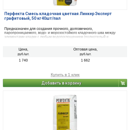
Перфекта Смесь кладочная цветная Линкер Эксперт
графитовый, 50 кг40шт/пал
Предназначен для создания прочного, долговечного,
паропроницаемого, водо- и морозостойкого кладочного шва между
элементами кладки с любым водопоглощением (полнотелый и
пустотелый облицовочный керамический и клинкерный кирпич, рядовой
керамический и силикатный кирпич, кирпичи или блоки из бетона и
натурального камня) с одновременной декоративной расшивкой швов
Цена,
Оптовая цена,
кладки.
руб./шт.
руб./шт.
1 740
1 662
Купить в 1 клик
Добавить в корзину