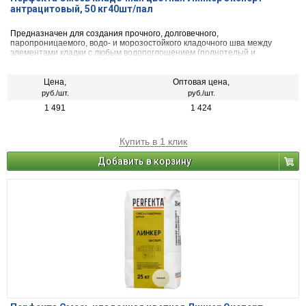
антрацитовый, 50 кг40шт/пал
Предназначен для создания прочного, долговечного,
паропроницаемого, водо- и морозостойкого кладочного шва между
элементами кладки с любым водопоглощением (полнотелый и
пустотелый облицовочный керамический и клинкерный кирпич, рядовой
керамический и силикатный кирпич, кирпичи или блоки из бетона и
натурального камня) с одновременной декоративной расшивкой швов
Цена,
Оптовая цена,
кладки.
руб./шт.
руб./шт.
1 491
1 424
Купить в 1 клик
Добавить в корзину