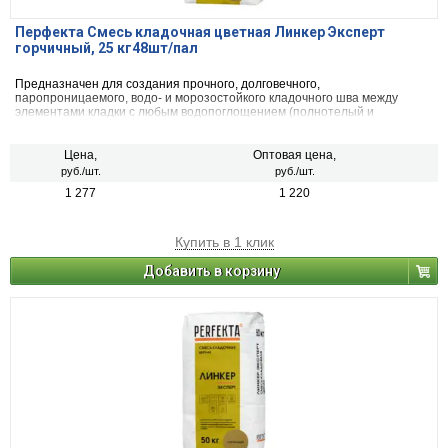
Перфекта Смесь кладочная цветная Линкер Эксперт
горчичный, 25 кг48шт/пал
Предназначен для создания прочного, долговечного,
паропроницаемого, водо- и морозостойкого кладочного шва между
элементами кладки с любым водопоглощением (полнотелый и
пустотелый облицовочный керамический и клинкерный кирпич, рядовой
керамический и силикатный кирпич, кирпичи или блоки из бетона и
натурального камня) с одновременной декоративной расшивкой швов
Цена,
Оптовая цена,
кладки.
руб./шт.
руб./шт.
1 277
1 220
Купить в 1 клик
Добавить в корзину