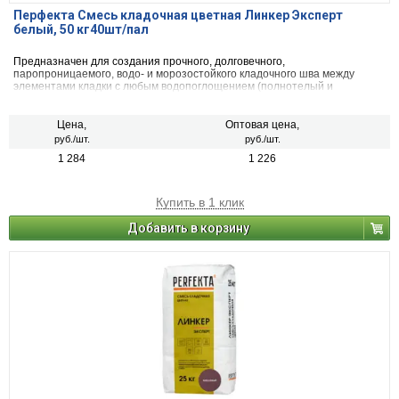
Перфекта Смесь кладочная цветная Линкер Эксперт
белый, 50 кг40шт/пал
Предназначен для создания прочного, долговечного,
паропроницаемого, водо- и морозостойкого кладочного шва между
элементами кладки с любым водопоглощением (полнотелый и
пустотелый облицовочный керамический и клинкерный кирпич, рядовой
керамический и силикатный кирпич, кирпичи или блоки из бетона и
натурального камня) с одновременной декоративной расшивкой швов
Цена,
Оптовая цена,
кладки.
руб./шт.
руб./шт.
1 284
1 226
Купить в 1 клик
Добавить в корзину