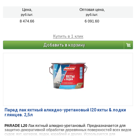
покрытия любых деревянных и металлических поверхностей, не
имеющих постоянного контакта с водой.
Цена,
Оптовая цена,
руб./шт.
руб./шт.
8 474.66
6 091.60
Купить в 1 клик
Добавить в корзину
Парад лак яхтный алкидно-уретановый l20 яхты & лодки
глянцев. 2,5л
PARADE L20
Лак яхтный алкидно-уретановый. Предназначается для
защитно-декоративной обработки деревянных поверхностей всех видов
судов: яхт, катеров, лодок, кораблей и других. Используется для