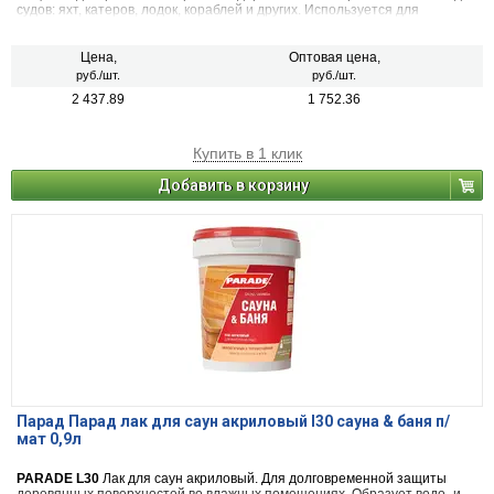
судов: яхт, катеров, лодок, кораблей и других. Используется для
покрытия любых деревянных и металлических поверхностей, не
имеющих постоянного контакта с водой.
Цена,
Оптовая цена,
руб./шт.
руб./шт.
2 437.89
1 752.36
Купить в 1 клик
Добавить в корзину
Парад Парад лак для саун акриловый l30 сауна & баня п/
мат 0,9л
PARADE L30
Лак для саун акриловый. Для долговременной защиты