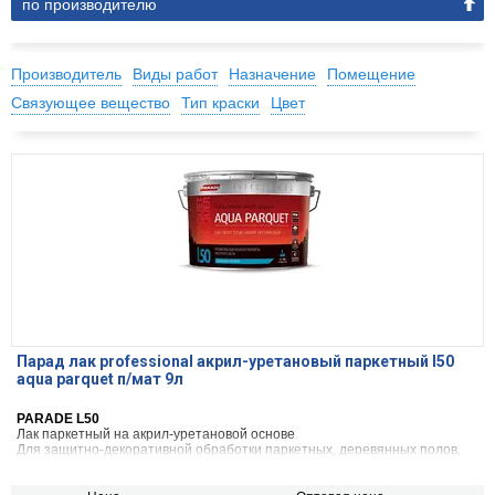
по производителю
Производитель
Виды работ
Назначение
Помещение
Связующее вещество
Тип краски
Цвет
Парад лак professional акрил-уретановый паркетный l50
aqua parquet п/мат 9л
PARADE L50
Лак паркетный на акрил-уретановой основе
Для защитно-декоративной обработки паркетных, деревянных полов,
дверей, мебели и изделий из древесины внутри помещения.