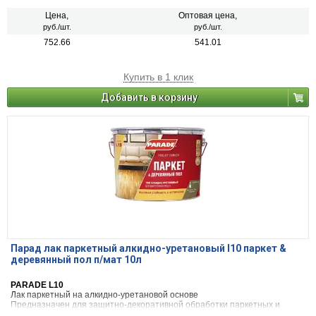
металлических поверхностей, а также поверхностей, ранее окрашенных
масляными красками и алкидными эмалями.
Цена,
Оптовая цена,
руб./шт.
руб./шт.
752.66
541.01
Купить в 1 клик
Добавить в корзину
Парад лак паркетный алкидно-уретановый l10 паркет &
деревянный пол п/мат 10л
PARADE L10
Лак паркетный на алкидно-уретановой основе
Предназначен для защитно-декоративной обработки паркетных и
деревянных полов, дверей, мебели, изделий из древесины,