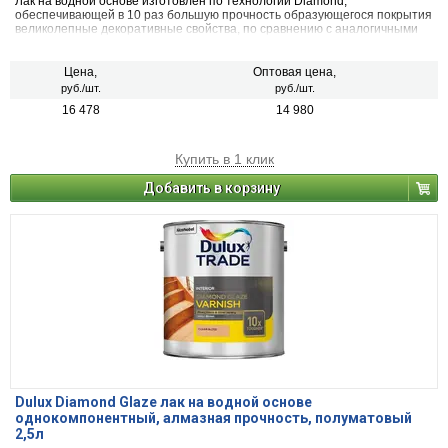
Лак на водной основе изготовлен по технологии Diamond,
обеспечивающей в 10 раз большую прочность образующегося покрытия
великолепные декоративные свойства, по сравнению с аналогичными
продуктами. Образует прочное, устойчивое к абразивному износу
покрытие, при минимальной толщине лаковой пленки, подчеркивает
естественную красоту древесины. Лакированная поверхность устойчива
Цена,
Оптовая цена,
к большинству бытовых химикатов, спиртам и горячей воде. Легко
руб./шт.
руб./шт.
наносится, хорошо разравнивается, почти не пахнет.
16 478
14 980
Купить в 1 клик
Добавить в корзину
Dulux Diamond Glaze лак на водной основе
однокомпонентный, алмазная прочность, полуматовый
2,5л