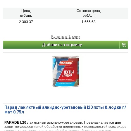
покрытия любых деревянных и металлических поверхностей, не
имеющих постоянного контакта с водой.
Цена,
Оптовая цена,
руб./шт.
руб./шт.
2 303.37
1 655.68
Купить в 1 клик
Добавить в корзину
Парад лак яхтный алкидно-уретановый l20 яхты & лодки п/
мат 0,75л
PARADE L20
Лак яхтный алкидно-уретановый. Предназначается для
защитно-декоративной обработки деревянных поверхностей всех видов
судов: яхт, катеров, лодок, кораблей и других. Используется для