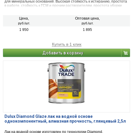
для минеральных оснований. Высокая стойкость к истиранию, простота
в работе, стойкость к ГСМ и прочим растворителям, простота уборки
делают Топслой Лак-Пропитку надежным и экономичным решением для
гаражей, моек, СТО, технических помещений, лестниц, пандусов и
др. Возможно применение в крытых неотапливаемых помещениях при
Цена,
Оптовая цена,
широком диапазоне температур. Содержит органические растворители.
руб./шт.
руб./шт.
1 950
1 895
Купить в 1 клик
Добавить в корзину
Dulux Diamond Glaze лак на водной основе
однокомпонентный, алмазная прочность, глянцевый 2,5л
Лак на водной основе изготовлен по технологии Diamond,