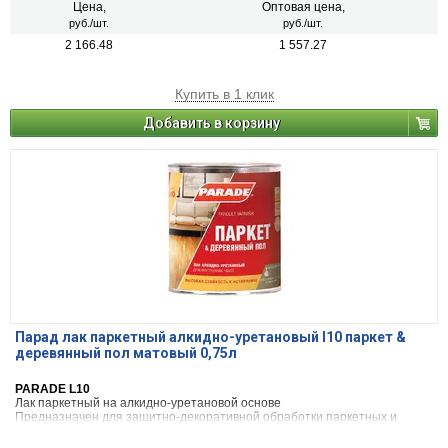
масляными красками и алкидными эмалями.
Цена,
Оптовая цена,
руб./шт.
руб./шт.
2 166.48
1 557.27
Купить в 1 клик
Добавить в корзину
Парад лак паркетный алкидно-уретановый l10 паркет &
деревянный пол матовый 0,75л
PARADE L10
Лак паркетный на алкидно-уретановой основе
Предназначен для защитно-декоративной обработки паркетных и
деревянных полов, дверей, мебели, изделий из древесины,
металлических поверхностей, а также поверхностей, ранее окрашенных