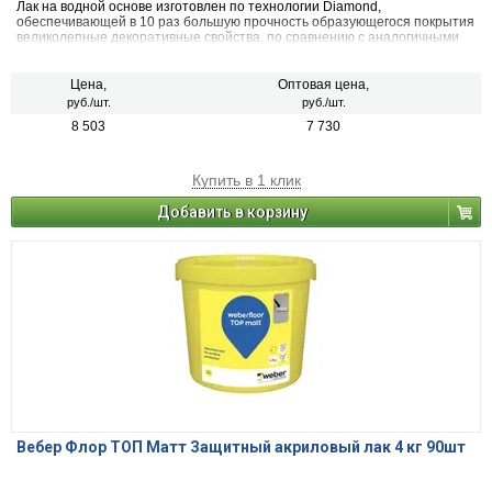
Лак на водной основе изготовлен по технологии Diamond,
обеспечивающей в 10 раз большую прочность образующегося покрытия
великолепные декоративные свойства, по сравнению с аналогичными
продуктами. Образует прочное, устойчивое к абразивному износу
покрытие, при минимальной толщине лаковой пленки, подчеркивает
естественную красоту древесины. Лакированная поверхность устойчива
Цена,
Оптовая цена,
к большинству бытовых химикатов, спиртам и горячей воде. Легко
руб./шт.
руб./шт.
наносится, хорошо разравнивается, почти не пахнет.
8 503
7 730
Купить в 1 клик
Добавить в корзину
Вебер Флор ТОП Матт Защитный акриловый лак 4 кг 90шт