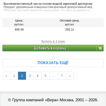
Высококачественный лак на основе водной акриловой дисперсии.
Придает деревянным поверхностям красивый декоративный вид.
Обладает высокой скоростью высыхания, что дает возможность
окрасить поверхность в 2 слоя за одни сутки. Применяется для
наружных и внутренних работ по защитно-декоративной отделке
деревянных поверхностей (плинтусов, вагонки, наличника, различных
Цена,
Оптовая цена,
видов панелей), кроме полов, а также для внутренних работ по
руб./шт.
руб./шт.
минеральным поверхностям (кирпич, бетон, керамика, природный
406.39
292.11
камень)
Купить в 1 клик
Добавить в корзину
ПОКАЗАТЬ ЕЩЁ
«
1
2
3
4
5
...
7
»
©
Группа компаний «Вира»
Москва, 2001 – 2026.