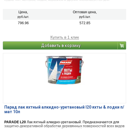
покрытия любых деревянных и металлических поверхностей, не
имеющих постоянного контакта с водой.
Цена,
Оптовая цена,
руб./шт.
руб./шт.
796.96
572.85
Купить в 1 клик
Добавить в корзину
Парад лак яхтный алкидно-уретановый l20 яхты & лодки п/
мат 10л
PARADE L20
Лак яхтный алкидно-уретановый. Предназначается для
защитно-декоративной обработки деревянных поверхностей всех видов