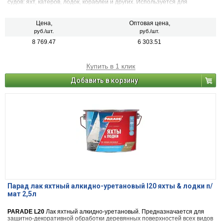
судов: яхт, катеров, лодок, кораблей и других. Используется для
покрытия любых деревянных и металлических поверхностей, не
имеющих постоянного контакта с водой.
Цена,
Оптовая цена,
руб./шт.
руб./шт.
8 769.47
6 303.51
Купить в 1 клик
Добавить в корзину
Парад лак яхтный алкидно-уретановый l20 яхты & лодки п/
мат 2,5л
PARADE L20
Лак яхтный алкидно-уретановый. Предназначается для
защитно-декоративной обработки деревянных поверхностей всех видов