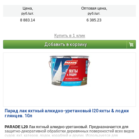
металлических поверхностей, а также поверхностей, ранее окрашенных
масляными красками и алкидными эмалями.
Цена,
Оптовая цена,
руб./шт.
руб./шт.
8 883.14
6 385.23
Купить в 1 клик
Добавить в корзину
Парад лак яхтный алкидно-уретановый l20 яхты & лодки
глянцев. 10л
PARADE L20
Лак яхтный алкидно-уретановый. Предназначается для
защитно-декоративной обработки деревянных поверхностей всех видов
судов: яхт, катеров, лодок, кораблей и других. Используется для