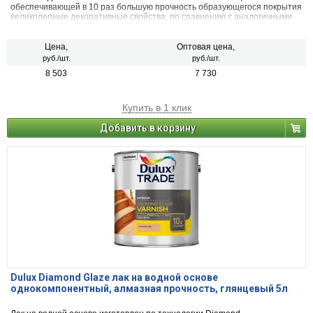
обеспечивающей в 10 раз большую прочность образующегося покрытия
великолепные декоративные свойства, по сравнению с аналогичными
продуктами. Образует прочное, устойчивое к абразивному износу
покрытие, при минимальной толщине лаковой пленки, подчеркивает
естественную красоту древесины. Лакированная поверхность устойчива
Цена,
Оптовая цена,
к большинству бытовых химикатов, спиртам и горячей воде. Легко
руб./шт.
руб./шт.
наносится, хорошо разравнивается, почти не пахнет.
8 503
7 730
Купить в 1 клик
Добавить в корзину
Dulux Diamond Glaze лак на водной основе
однокомпонентный, алмазная прочность, глянцевый 5л