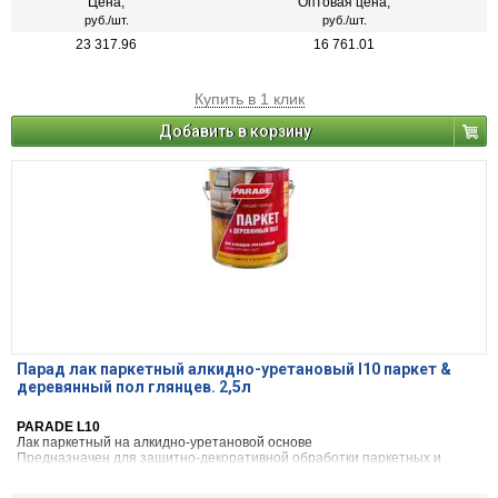
Цена,
Оптовая цена,
руб./шт.
руб./шт.
23 317.96
16 761.01
Купить в 1 клик
Добавить в корзину
Парад лак паркетный алкидно-уретановый l10 паркет &
деревянный пол глянцев. 2,5л
PARADE L10
Лак паркетный на алкидно-уретановой основе
Предназначен для защитно-декоративной обработки паркетных и
деревянных полов, дверей, мебели, изделий из древесины,
металлических поверхностей, а также поверхностей, ранее окрашенных