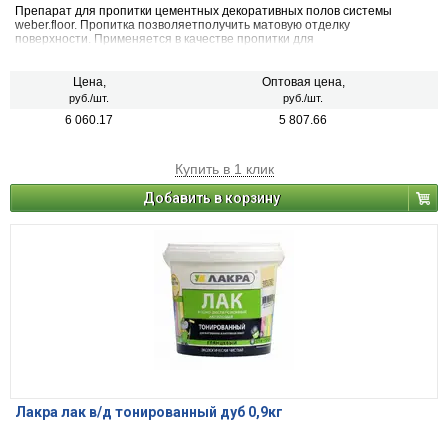
Препарат для пропитки цементных декоративных полов системы
weber.floor. Пропитка позволяетполучить матовую отделку
поверхности. Применяется в качестве пропитки для
цементныхдекоративных полов weber.floor. Является элементом
системы защиты цветных минеральных полов. Применяется внутри
зданий в квартирах, офисах,магазинах, для выставочных площадей и т.
Цена,
Оптовая цена,
п., атакже объектов общественного пользования.
руб./шт.
руб./шт.
6 060.17
5 807.66
Купить в 1 клик
Добавить в корзину
Лакра лак в/д тонированный дуб 0,9кг