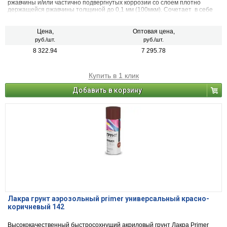
ржавчины и/или частично подвергнутых коррозии со слоем плотно
держащейся ржавчины толщиной до 0,1 мм (100мкм). Сочетает в себе
свойства преобразователя ржавчины, антикоррозийного грунта и
декоративной эмали. Может применяться по металлическим,
деревянным и другим поверхностям изделий, подвергающихся
Цена,
Оптовая цена,
атмосферным воздействиям и/или эксплуатируемых внутри помещений
руб./шт.
руб./шт.
зданий всех типов. Образовывает глянцевую поверхность. После
8 322.94
7 295.78
высыхания не оказывает вредного воздействия на организм человека.
Купить в 1 клик
Добавить в корзину
Лакра грунт аэрозольный primer универсальный красно-
коричневый 142
Высококачественный быстросохнущий акриловый грунт Лакра Primer