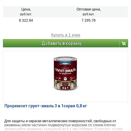
свойства преобразователя ржавчины, антикоррозийного грунта и
декоративной эмали. Может применяться по металлическим,
деревянным и другим поверхностям изделий, подвергающихся
Цена,
Оптовая цена,
атмосферным воздействиям и/или эксплуатируемых внутри помещений
руб./шт.
руб./шт.
зданий всех типов. Образовывает глянцевую поверхность. После
8 322.94
7 295.78
высыхания не оказывает вредного воздействия на организм человека.
Купить в 1 клик
Добавить в корзину
Проремонт грунт-эмаль 3 в 1серая 0,8 кг
Для защиты и окраски металлических поверхностей, свободных от
ржавчины и/или частично подвергнутых коррозии со слоем плотно
держащейся ржавчины толщиной до 0,1 мм (100мкм). Сочетает в себе