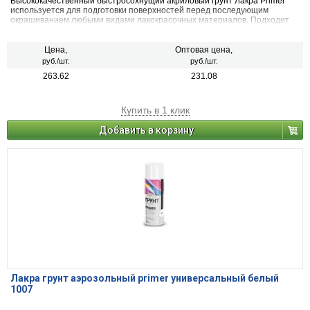
Высококачественный быстросохнущий акриловый грунт Лакра Primer
используется для подготовки поверхностей перед последующим
окрашиванием любыми видами лакокрасочных материалов. Подходит
для грунтования металлических, деревянных, пластиковых, стеклянных
и минеральных поверхностей (керамика, камень, бетон, кирпич).
Применяется для наружных и внутренних работ.
Цена,
Оптовая цена,
руб./шт.
руб./шт.
263.62
231.08
Купить в 1 клик
Добавить в корзину
Лакра грунт аэрозольный primer универсальный белый
1007