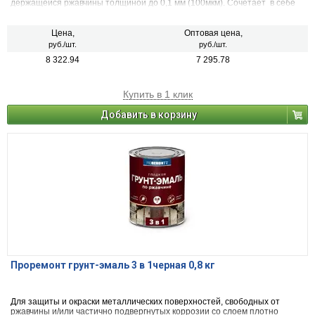
держащейся ржавчины толщиной до 0,1 мм (100мкм). Сочетает в себе
свойства преобразователя ржавчины, антикоррозийного грунта и
декоративной эмали. Может применяться по металлическим,
деревянным и другим поверхностям изделий, подвергающихся
Цена,
Оптовая цена,
атмосферным воздействиям и/или эксплуатируемых внутри помещений
руб./шт.
руб./шт.
зданий всех типов. Образовывает глянцевую поверхность. После
8 322.94
7 295.78
высыхания не оказывает вредного воздействия на организм человека.
Купить в 1 клик
Добавить в корзину
Проремонт грунт-эмаль 3 в 1черная 0,8 кг
Для защиты и окраски металлических поверхностей, свободных от
ржавчины и/или частично подвергнутых коррозии со слоем плотно