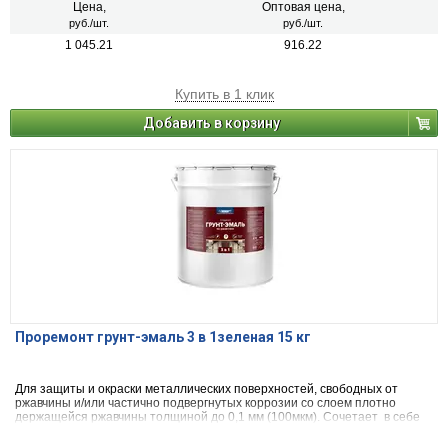
деревянным и другим поверхностям изделий, подвергающихся
Цена,
Оптовая цена,
атмосферным воздействиям и/или эксплуатируемых внутри помещений
руб./шт.
руб./шт.
зданий всех типов. Образовывает глянцевую поверхность. После
1 045.21
916.22
высыхания не оказывает вредного воздействия на организм человека.
Купить в 1 клик
Добавить в корзину
Проремонт грунт-эмаль 3 в 1зеленая 15 кг
Для защиты и окраски металлических поверхностей, свободных от
ржавчины и/или частично подвергнутых коррозии со слоем плотно
держащейся ржавчины толщиной до 0,1 мм (100мкм). Сочетает в себе
свойства преобразователя ржавчины, антикоррозийного грунта и
декоративной эмали. Может применяться по металлическим,