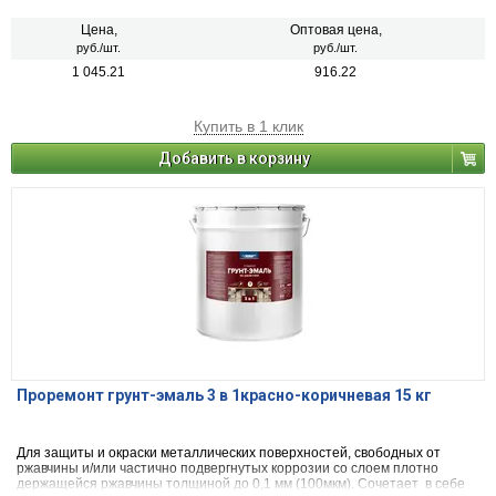
декоративной эмали. Может применяться по металлическим,
деревянным и другим поверхностям изделий, подвергающихся
Цена,
Оптовая цена,
атмосферным воздействиям и/или эксплуатируемых внутри помещений
руб./шт.
руб./шт.
зданий всех типов. Образовывает глянцевую поверхность. После
1 045.21
916.22
высыхания не оказывает вредного воздействия на организм человека.
Купить в 1 клик
Добавить в корзину
Проремонт грунт-эмаль 3 в 1красно-коричневая 15 кг
Для защиты и окраски металлических поверхностей, свободных от
ржавчины и/или частично подвергнутых коррозии со слоем плотно
держащейся ржавчины толщиной до 0,1 мм (100мкм). Сочетает в себе