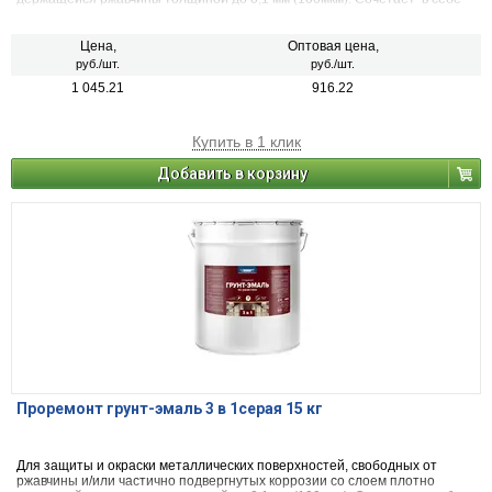
свойства преобразователя ржавчины, антикоррозийного грунта и
декоративной эмали. Может применяться по металлическим,
деревянным и другим поверхностям изделий, подвергающихся
Цена,
Оптовая цена,
атмосферным воздействиям и/или эксплуатируемых внутри помещений
руб./шт.
руб./шт.
зданий всех типов. Образовывает глянцевую поверхность. После
1 045.21
916.22
высыхания не оказывает вредного воздействия на организм человека.
Купить в 1 клик
Добавить в корзину
Проремонт грунт-эмаль 3 в 1серая 15 кг
Для защиты и окраски металлических поверхностей, свободных от
ржавчины и/или частично подвергнутых коррозии со слоем плотно