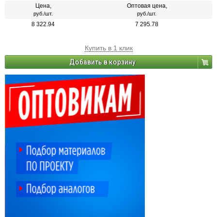
деревянным и другим поверхностям изделий, подвергающихся
Цена,
Оптовая цена,
атмосферным воздействиям и/или эксплуатируемых внутри помещений
руб./шт.
руб./шт.
зданий всех типов. Образовывает глянцевую поверхность. После
8 322.94
7 295.78
высыхания не оказывает вредного воздействия на организм человека.
Купить в 1 клик
Добавить в корзину