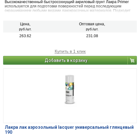
Высококачественный быстросохнущий акриловый грунт Лакра Primer
используется для подготовки поверхностей перед последующим
окрашиванием любыми видами лакокрасочных материалов. Подходит
для грунтования металлических, деревянных, пластиковых, стеклянных
и минеральных поверхностей (керамика, камень, бетон, кирпич).
Применяется для наружных и внутренних работ.
Цена,
Оптовая цена,
руб./шт.
руб./шт.
263.62
231.08
Купить в 1 клик
Добавить в корзину
Лакра лак аэрозольный lacquer универсальный глянцевый
190