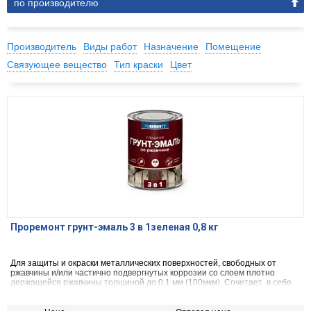
по производителю
Производитель
Виды работ
Назначение
Помещение
Связующее вещество
Тип краски
Цвет
Проремонт грунт-эмаль 3 в 1зеленая 0,8 кг
Для защиты и окраски металлических поверхностей, свободных от
ржавчины и/или частично подвергнутых коррозии со слоем плотно
держащейся ржавчины толщиной до 0,1 мм (100мкм). Сочетает в себе
свойства преобразователя ржавчины, антикоррозийного грунта и
декоративной эмали. Может применяться по металлическим,