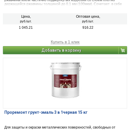
ржавчины и/или частично подвергнутых коррозии со слоем плотно
держащейся ржавчины толщиной до 0,1 мм (100мкм). Сочетает в себе
свойства преобразователя ржавчины, антикоррозийного грунта и
декоративной эмали. Может применяться по металлическим,
деревянным и другим поверхностям изделий, подвергающихся
Цена,
Оптовая цена,
атмосферным воздействиям и/или эксплуатируемых внутри помещений
руб./шт.
руб./шт.
зданий всех типов. Образовывает глянцевую поверхность. После
1 045.21
916.22
высыхания не оказывает вредного воздействия на организм человека.
Купить в 1 клик
Добавить в корзину
Проремонт грунт-эмаль 3 в 1черная 15 кг
Для защиты и окраски металлических поверхностей, свободных от