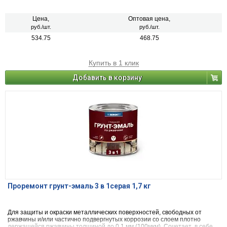
свойства преобразователя ржавчины, антикоррозийного грунта и
декоративной эмали. Может применяться по металлическим,
деревянным и другим поверхностям изделий, подвергающихся
Цена,
Оптовая цена,
атмосферным воздействиям и/или эксплуатируемых внутри помещений
руб./шт.
руб./шт.
зданий всех типов. Образовывает глянцевую поверхность. После
534.75
468.75
высыхания не оказывает вредного воздействия на организм человека.
Купить в 1 клик
Добавить в корзину
Проремонт грунт-эмаль 3 в 1серая 1,7 кг
Для защиты и окраски металлических поверхностей, свободных от
ржавчины и/или частично подвергнутых коррозии со слоем плотно
держащейся ржавчины толщиной до 0,1 мм (100мкм). Сочетает в себе