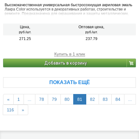
Высококачественная универсальная быстросохнущая акриловая эмаль
Лакра Color используется в декоративных работах, строительстве и
ремонте. Предназначена для окрашивания и защиты металлических,
деревянных, пластиковых, стеклянных и минеральных поверхностей
(керамика, камень, бетон, кирпич). Применяется для наружных и
внутренних работ.
Цена,
Оптовая цена,
руб./шт.
руб./шт.
271.25
237.79
Купить в 1 клик
Добавить в корзину
ПОКАЗАТЬ ЕЩЁ
«
1
...
78
79
80
81
82
83
84
...
116
»