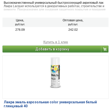
Высококачественный универсальный быстросохнущий акриловый лак
Лакра Lacquer используется в декоративных работах, строительстве и
ремонте. Предназначен для создания защитного покрытия и придания
блеска. Применяется для деревянных (мебель, двери, деревянные
панели), металлических, пластиковых, стеклянных и минеральных
поверхностей (керамика, камень, бетон, кирпич). Для наружных и
Цена,
Оптовая цена,
внутренних работ.
руб./шт.
руб./шт.
276.09
242.02
Купить в 1 клик
Добавить в корзину
Лакра эмаль аэрозольная color универсальная белый
глянцевый 40