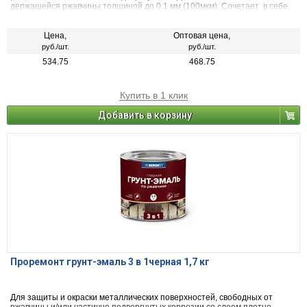
держащейся ржавчины толщиной до 0,1 мм (100мкм). Сочетает в себе
свойства преобразователя ржавчины, антикоррозийного грунта и
декоративной эмали. Может применяться по металлическим,
деревянным и другим поверхностям изделий, подвергающихся
Цена,
Оптовая цена,
атмосферным воздействиям и/или эксплуатируемых внутри помещений
руб./шт.
руб./шт.
зданий всех типов. Образовывает глянцевую поверхность. После
534.75
468.75
высыхания не оказывает вредного воздействия на организм человека.
Купить в 1 клик
Добавить в корзину
Проремонт грунт-эмаль 3 в 1черная 1,7 кг
Для защиты и окраски металлических поверхностей, свободных от