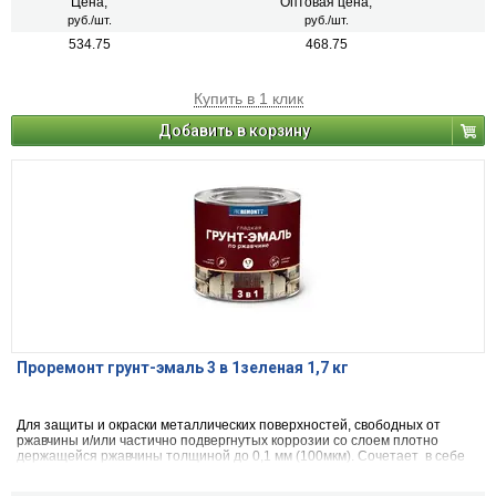
деревянным и другим поверхностям изделий, подвергающихся
Цена,
Оптовая цена,
атмосферным воздействиям и/или эксплуатируемых внутри помещений
руб./шт.
руб./шт.
зданий всех типов. Образовывает глянцевую поверхность. После
534.75
468.75
высыхания не оказывает вредного воздействия на организм человека.
Купить в 1 клик
Добавить в корзину
Проремонт грунт-эмаль 3 в 1зеленая 1,7 кг
Для защиты и окраски металлических поверхностей, свободных от
ржавчины и/или частично подвергнутых коррозии со слоем плотно
держащейся ржавчины толщиной до 0,1 мм (100мкм). Сочетает в себе
свойства преобразователя ржавчины, антикоррозийного грунта и
декоративной эмали. Может применяться по металлическим,