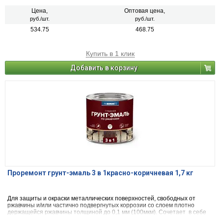
декоративной эмали. Может применяться по металлическим,
деревянным и другим поверхностям изделий, подвергающихся
Цена,
Оптовая цена,
атмосферным воздействиям и/или эксплуатируемых внутри помещений
руб./шт.
руб./шт.
зданий всех типов. Образовывает глянцевую поверхность. После
534.75
468.75
высыхания не оказывает вредного воздействия на организм человека.
Купить в 1 клик
Добавить в корзину
Проремонт грунт-эмаль 3 в 1красно-коричневая 1,7 кг
Для защиты и окраски металлических поверхностей, свободных от
ржавчины и/или частично подвергнутых коррозии со слоем плотно
держащейся ржавчины толщиной до 0,1 мм (100мкм). Сочетает в себе
свойства преобразователя ржавчины, антикоррозийного грунта и