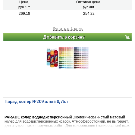
декоративных и дизайнерских работ. 22 цвета
Цена,
Оптовая цена,
руб./шт.
руб./шт.
269.18
254.22
Купить в 1 клик
Добавить в корзину
Парад колер №209 алый 0,75л
PARADE колер воднодисперсионный
Экологически чистый матовый
колер для вододисперсионных красок. Атмосферостойкий, не выгорает,
для внутренних и наружных работ. Для колерования (тонирования) всех
видов красок на водной основе, шпатлевок, декоративных штукатурок.
Также применяется в чистом виде (в виде насыщенной краски), для