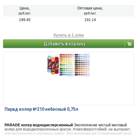
Также применяется в чистом виде (в виде насыщенной краски), для
декоративных и дизайнерских работ. 22 цвета
Цена,
Оптовая цена,
руб./шт.
руб./шт.
199.45
191.14
Купить в 1 клик
Добавить в корзину
Парад колер №210 небесный 0,75л
PARADE колер воднодисперсионный
Экологически чистый матовый
колер для вододисперсионных красок. Атмосферостойкий, не выгорает,
для внутренних и наружных работ. Для колерования (тонирования) всех