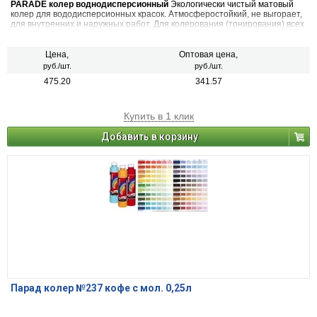
PARADE колер воднодисперсионный
Экологически чистый матовый
колер для вододисперсионных красок. Атмосферостойкий, не выгорает,
для внутренних и наружных работ. Для колерования (тонирования) всех
видов красок на водной основе, шпатлевок, декоративных штукатурок.
Также применяется в чистом виде (в виде насыщенной краски), для
декоративных и дизайнерских работ. 22 цвета
Цена,
Оптовая цена,
руб./шт.
руб./шт.
475.20
341.57
Купить в 1 клик
Добавить в корзину
Парад колер №237 кофе с мол. 0,25л