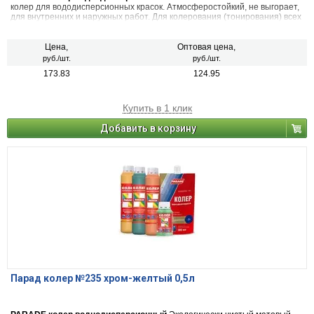
колер для вододисперсионных красок. Атмосферостойкий, не выгорает,
для внутренних и наружных работ. Для колерования (тонирования) всех
видов красок на водной основе, шпатлевок, декоративных штукатурок.
Также применяется в чистом виде (в виде насыщенной краски), для
декоративных и дизайнерских работ. 22 цвета
Цена,
Оптовая цена,
руб./шт.
руб./шт.
173.83
124.95
Купить в 1 клик
Добавить в корзину
Парад колер №235 хром-желтый 0,5л