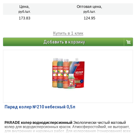
Также применяется в чистом виде (в виде насыщенной краски), для
декоративных и дизайнерских работ. 22 цвета
Цена,
Оптовая цена,
руб./шт.
руб./шт.
173.83
124.95
Купить в 1 клик
Добавить в корзину
Парад колер №210 небесный 0,5л
PARADE колер воднодисперсионный
Экологически чистый матовый
колер для вододисперсионных красок. Атмосферостойкий, не выгорает,
для внутренних и наружных работ. Для колерования (тонирования) всех
видов красок на водной основе, шпатлевок, декоративных штукатурок.