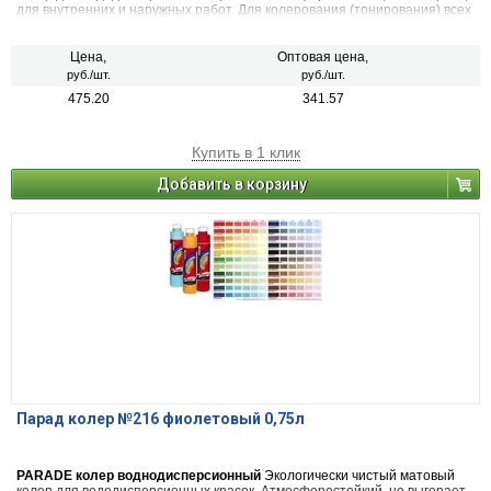
для внутренних и наружных работ. Для колерования (тонирования) всех
видов красок на водной основе, шпатлевок, декоративных штукатурок.
Также применяется в чистом виде (в виде насыщенной краски), для
декоративных и дизайнерских работ. 22 цвета
Цена,
Оптовая цена,
руб./шт.
руб./шт.
475.20
341.57
Купить в 1 клик
Добавить в корзину
Парад колер №216 фиолетовый 0,75л
PARADE колер воднодисперсионный
Экологически чистый матовый