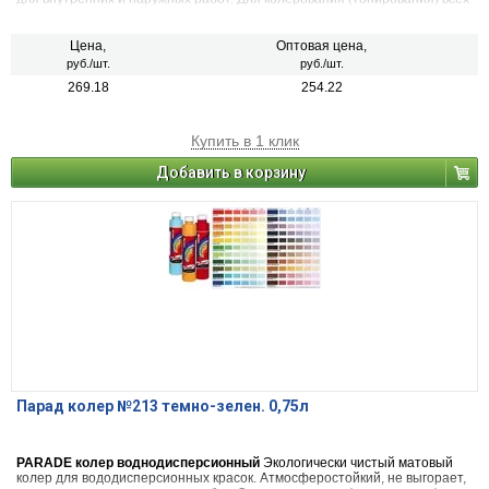
видов красок на водной основе, шпатлевок, декоративных штукатурок.
Также применяется в чистом виде (в виде насыщенной краски), для
декоративных и дизайнерских работ. 22 цвета
Цена,
Оптовая цена,
руб./шт.
руб./шт.
269.18
254.22
Купить в 1 клик
Добавить в корзину
Парад колер №213 темно-зелен. 0,75л
PARADE колер воднодисперсионный
Экологически чистый матовый
колер для вододисперсионных красок. Атмосферостойкий, не выгорает,