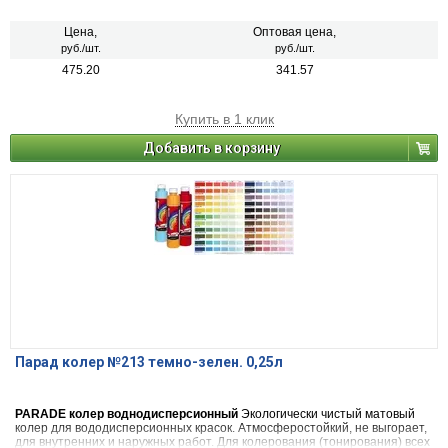
видов красок на водной основе, шпатлевок, декоративных штукатурок.
Также применяется в чистом виде (в виде насыщенной краски), для
декоративных и дизайнерских работ. 22 цвета
Цена,
Оптовая цена,
руб./шт.
руб./шт.
475.20
341.57
Купить в 1 клик
Добавить в корзину
Парад колер №213 темно-зелен. 0,25л
PARADE колер воднодисперсионный
Экологически чистый матовый
колер для вододисперсионных красок. Атмосферостойкий, не выгорает,
для внутренних и наружных работ. Для колерования (тонирования) всех