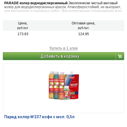
PARADE колер воднодисперсионный
Экологически чистый матовый
колер для вододисперсионных красок. Атмосферостойкий, не выгорает,
для внутренних и наружных работ. Для колерования (тонирования) всех
видов красок на водной основе, шпатлевок, декоративных штукатурок.
Также применяется в чистом виде (в виде насыщенной краски), для
декоративных и дизайнерских работ. 22 цвета
Цена,
Оптовая цена,
руб./шт.
руб./шт.
173.83
124.95
Купить в 1 клик
Добавить в корзину
Парад колер №237 кофе с мол. 0,5л