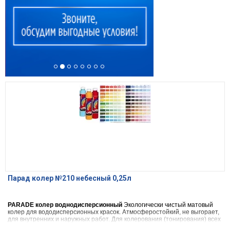
Парад колер №210 небесный 0,25л
PARADE колер воднодисперсионный
Экологически чистый матовый
колер для вододисперсионных красок. Атмосферостойкий, не выгорает,
для внутренних и наружных работ. Для колерования (тонирования) всех
видов красок на водной основе, шпатлевок, декоративных штукатурок.