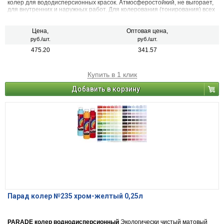
колер для вододисперсионных красок. Атмосферостойкий, не выгорает,
для внутренних и наружных работ. Для колерования (тонирования) всех
видов красок на водной основе, шпатлевок, декоративных штукатурок.
Также применяется в чистом виде (в виде насыщенной краски), для
декоративных и дизайнерских работ. 22 цвета
Цена,
Оптовая цена,
руб./шт.
руб./шт.
475.20
341.57
Купить в 1 клик
Добавить в корзину
Парад колер №235 хром-желтый 0,25л
PARADE колер воднодисперсионный
Экологически чистый матовый