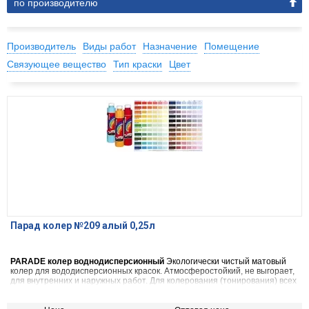
по производителю
Производитель
Виды работ
Назначение
Помещение
Связующее вещество
Тип краски
Цвет
Парад колер №209 алый 0,25л
PARADE колер воднодисперсионный
Экологически чистый матовый
колер для вододисперсионных красок. Атмосферостойкий, не выгорает,
для внутренних и наружных работ. Для колерования (тонирования) всех
видов красок на водной основе, шпатлевок, декоративных штукатурок.
Также применяется в чистом виде (в виде насыщенной краски), для