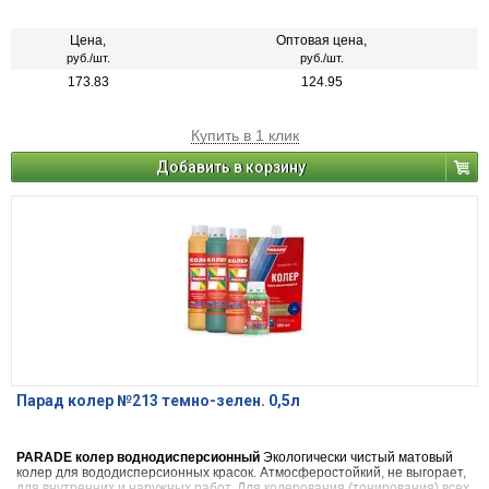
видов красок на водной основе, шпатлевок, декоративных штукатурок.
Также применяется в чистом виде (в виде насыщенной краски), для
декоративных и дизайнерских работ. 22 цвета
Цена,
Оптовая цена,
руб./шт.
руб./шт.
173.83
124.95
Купить в 1 клик
Добавить в корзину
Парад колер №213 темно-зелен. 0,5л
PARADE колер воднодисперсионный
Экологически чистый матовый
колер для вододисперсионных красок. Атмосферостойкий, не выгорает,
для внутренних и наружных работ. Для колерования (тонирования) всех