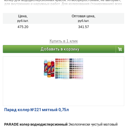
колер для вододисперсионных красок. Атмосферостойкий, не выгорает,
для внутренних и наружных работ. Для колерования (тонирования) всех
видов красок на водной основе, шпатлевок, декоративных штукатурок.
Также применяется в чистом виде (в виде насыщенной краски), для
декоративных и дизайнерских работ. 22 цвета
Цена,
Оптовая цена,
руб./шт.
руб./шт.
475.20
341.57
Купить в 1 клик
Добавить в корзину
Парад колер №221 мятный 0,75л
PARADE колер воднодисперсионный
Экологически чистый матовый