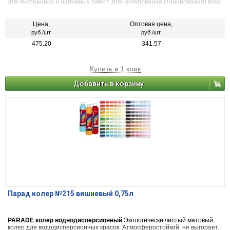
для внутренних и наружных работ. Для колерования (тонирования) всех
видов красок на водной основе, шпатлевок, декоративных штукатурок.
Также применяется в чистом виде (в виде насыщенной краски), для
декоративных и дизайнерских работ. 22 цвета
Цена,
Оптовая цена,
руб./шт.
руб./шт.
475.20
341.57
Купить в 1 клик
Добавить в корзину
Парад колер №215 вишневый 0,75л
PARADE колер воднодисперсионный
Экологически чистый матовый
колер для вододисперсионных красок. Атмосферостойкий, не выгорает,