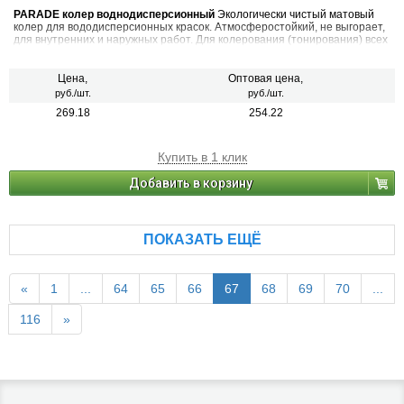
PARADE колер воднодисперсионный
Экологически чистый матовый
колер для вододисперсионных красок. Атмосферостойкий, не выгорает,
для внутренних и наружных работ. Для колерования (тонирования) всех
видов красок на водной основе, шпатлевок, декоративных штукатурок.
Также применяется в чистом виде (в виде насыщенной краски), для
декоративных и дизайнерских работ. 22 цвета
Цена,
Оптовая цена,
руб./шт.
руб./шт.
269.18
254.22
Купить в 1 клик
Добавить в корзину
ПОКАЗАТЬ ЕЩЁ
«
1
...
64
65
66
67
68
69
70
...
116
»