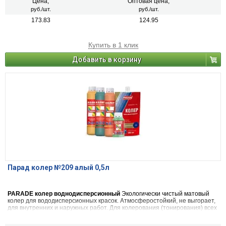
декоративных и дизайнерских работ. 22 цвета
Цена,
Оптовая цена,
руб./шт.
руб./шт.
173.83
124.95
Купить в 1 клик
Добавить в корзину
Парад колер №209 алый 0,5л
PARADE колер воднодисперсионный
Экологически чистый матовый
колер для вододисперсионных красок. Атмосферостойкий, не выгорает,
для внутренних и наружных работ. Для колерования (тонирования) всех
видов красок на водной основе, шпатлевок, декоративных штукатурок.
Также применяется в чистом виде (в виде насыщенной краски), для