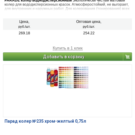
PARADE колер воднодисперсионный
Экологически чистый матовый
колер для вододисперсионных красок. Атмосферостойкий, не выгорает,
для внутренних и наружных работ. Для колерования (тонирования) всех
видов красок на водной основе, шпатлевок, декоративных штукатурок.
Также применяется в чистом виде (в виде насыщенной краски), для
декоративных и дизайнерских работ. 22 цвета
Цена,
Оптовая цена,
руб./шт.
руб./шт.
269.18
254.22
Купить в 1 клик
Добавить в корзину
Парад колер №235 хром-желтый 0,75л