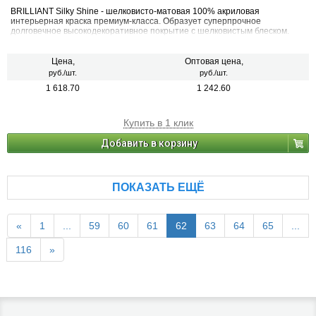
BRILLIANT Silky Shine - шелковисто-матовая 100% акриловая
интерьерная краска премиум-класса. Образует суперпрочное
долговечное высокодекоративное покрытие с шелковистым блеском.
Цена,
Оптовая цена,
руб./шт.
руб./шт.
1 618.70
1 242.60
Купить в 1 клик
Добавить в корзину
ПОКАЗАТЬ ЕЩЁ
«
1
...
59
60
61
62
63
64
65
...
116
»