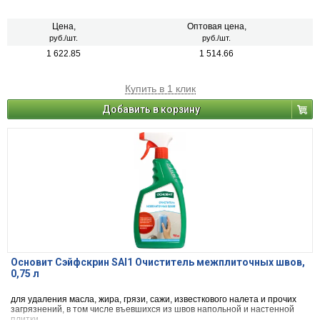
прикрепления и выравнивания ленты для заделки швов гипсокартонных
плит. Шпатлевка наносится с помощью распылителя или вручную.
Цена,
Оптовая цена,
руб./шт.
руб./шт.
1 622.85
1 514.66
Купить в 1 клик
Добавить в корзину
Основит Сэйфскрин SAl1 Очиститель межплиточных швов,
0,75 л
для удаления масла, жира, грязи, сажи, известкового налета и прочих
загрязнений, в том числе въевшихся из швов напольной и настенной
плитки.