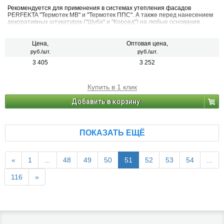
Рекомендуется для применения в системах утепления фасадов
PERFEKTA "Термотек МВ" и "Термотек ППС". А также перед нанесением
декоративных штукатурок ("Шуба" и "Короед") на любые основания.
Цена,
Оптовая цена,
руб./шт.
руб./шт.
3 405
3 252
Купить в 1 клик
Добавить в корзину
ПОКАЗАТЬ ЕЩЁ
«
1
...
48
49
50
51
52
53
54
...
116
»