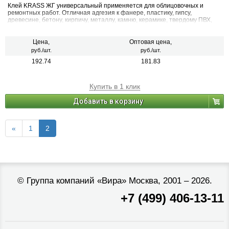
Клей KRASS ЖГ универсальный применяется для облицовочных и
ремонтных работ. Отличная адгезия к фанере, пластику, гипсу,
древесине, бетону, кирпичу, металлу, камню, керамике, твердому ПВХ,
штукатурке. Не разрушает структуру стиропора, подходит для монтажа
материалов из полистирола. Позволяет корректировать положение
приклеиваемых деталей. Устойчив к атмосферным и химическим
Цена,
Оптовая цена,
воздействиям.
руб./шт.
руб./шт.
192.74
181.83
Купить в 1 клик
Добавить в корзину
«
1
2
©
Группа компаний «Вира»
Москва, 2001 – 2026.
+7 (499) 406-13-11