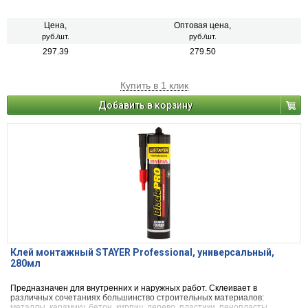
плитки, каменной облицовки, столешниц, черновых полов, кровли,
сайдинга, наружной облицовки и др.
Цена,
Оптовая цена,
руб./шт.
руб./шт.
297.39
279.50
Купить в 1 клик
Добавить в корзину
Клей монтажный STAYER Professional, универсальный,
280мл
Предназначен для внутренних и наружных работ. Склеивает в
различных сочетаниях большинство строительных материалов:
металлы, керамику, бетон, кирпич, дерево, пластики, пенопласты,