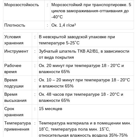
Морозостойкость
:
Морозостойкий при транспортировке. 5
циклов замораживания-оттаивания до
-40°С
Плотность
:
Ок. 1,4 г/см³
Условия
:
В невскрытой заводской упаковке при
хранения
температуре 5-25˚С
Инструмент
:
Зубчатый шпатель ТКВ А2/В1, в зависимости
от вида покрытия
Рабочее
:
Ок. 20 минут при температуре 18 - 20°C и
время
влажности 65%
Время
:
Ок. 10 – 20 минут при температуре 18 - 20°C
подсушки
и влажности 65%
Время
:
Ок. 48 часов при температуре 18 - 20°C и
высыхания
влажности 65%
Срок
:
15 месяцев
хранения
Температура
:
Температура материала и в помещении мин.
применения
18˚С, температура пола мин. 15˚С,
относительная влажность воздуха 35%-75%