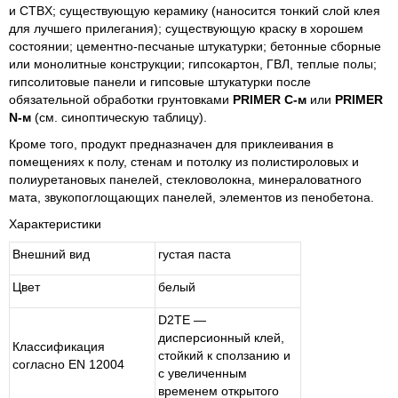
и CTBX; существующую керамику (наносится тонкий слой клея
для лучшего прилегания); существующую краску в хорошем
состоянии; цементно-песчаные штукатурки; бетонные сборные
или монолитные конструкции; гипсокартон, ГВЛ, теплые полы;
гипсолитовые панели и гипсовые штукатурки после
обязательной обработки грунтовками
PRIMER C-м
или
PRIMER
N-м
(см. синоптическую таблицу).
Кроме того, продукт предназначен для приклеивания в
помещениях к полу, стенам и потолку из полистироловых и
полиуретановых панелей, стекловолокна, минераловатного
мата, звукопоглощающих панелей, элементов из пенобетона.
Характеристики
Внешний вид
густая паста
Цвет
белый
D2TE —
дисперсионный клей,
Классификация
стойкий к сползанию и
согласно EN 12004
с увеличенным
временем открытого