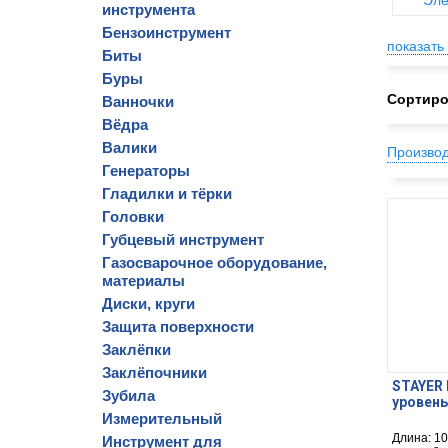
Эле
инструмента
Бензоинструмент
показать 
Биты
Буры
Сортиро
Ванночки
Вёдра
Валики
Произво
Генераторы
Гладилки и тёрки
Головки
Губцевый инструмент
Газосварочное оборудование,
материалы
Диски, круги
Защита поверхности
Заклёпки
Заклёпочники
STAYER 
Зубила
уровень
Измерительный
Длина: 10
Инструмент для