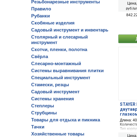
Точность:
Резьбонарезные инструменты
Цена
Правило
руб./шт
842.2
Рубанки
Скобяные изделия
Садовый инструмент и инвентарь
Столярный и слесарный
инструмент
Скотчи, пленки, полотна
Свёрла
Слесарно-монтажный
Системы выравнивания плитки
Специальный инструмент
Стамески, резцы
Садовый инструмент
Системы хранения
STAYER I
Степлеры
двутавр
Струбцины
глазком
Товары для отдыха и пикника
Длина: 4
Количеств
Тачки
Тип корпу
Точность:
Хозяйственные товары
Цена