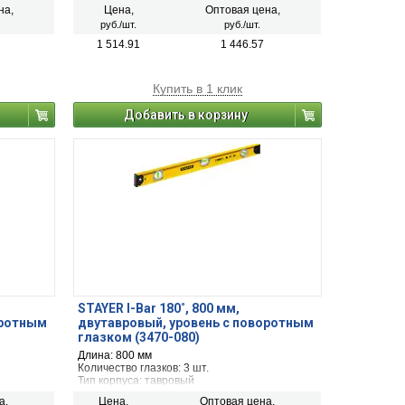
Точность: 1 мм/м
на,
Цена,
Оптовая цена,
руб./шт.
руб./шт.
1 514.91
1 446.57
Купить в 1 клик
Добавить в корзину
STAYER I-Bar 180˚, 800 мм,
оротным
двутавровый, уровень с поворотным
глазком (3470-080)
Длина: 800 мм
Количество глазков: 3 шт.
Тип корпуса: тавровый
Точность: 1 мм/м
а,
Цена,
Оптовая цена,