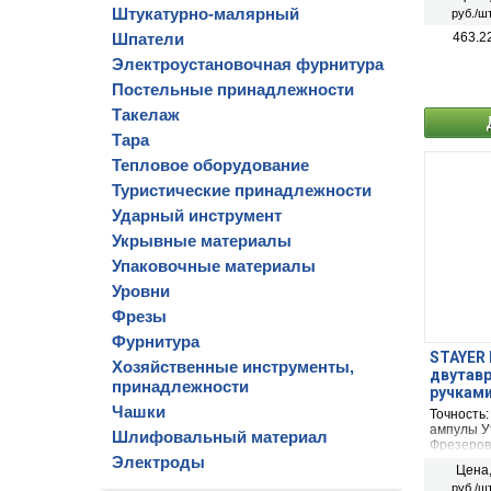
Штукатурно-малярный
руб./шт
Шпатели
463.2
Электроустановочная фурнитура
Постельные принадлежности
Такелаж
Тара
Тепловое оборудование
Туристические принадлежности
Ударный инструмент
Укрывные материалы
Упаковочные материалы
Уровни
Фрезы
Фурнитура
STAYER 
Хозяйственные инструменты,
двутавр
принадлежности
ручками
120)
Чашки
Точность
ампулы У
Шлифовальный материал
Фрезеров
Электроды
120 см
Цена
руб./шт