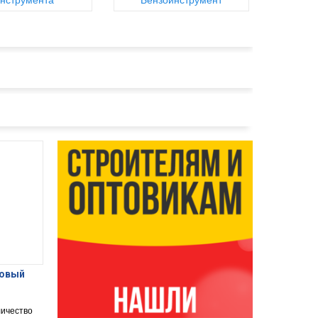
нструмента
Бензоинструмент
ровый
личество