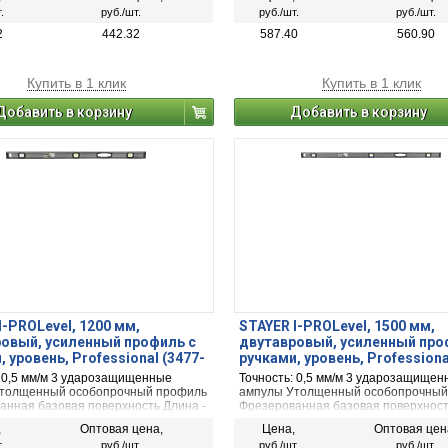
.
руб./шт.
руб./шт.
руб./шт.
2
442.32
587.40
560.90
Купить в 1 клик
Купить в 1 клик
Добавить в корзину
Добавить в корзину
I-PROLevel, 1200 мм,
STAYER I-PROLevel, 1500 мм,
овый, усиленный профиль с
двутавровый, усиленный про
, уровень, Professional (3477-
ручками, уровень, Professiona
150)
: 0,5 мм/м 3 ударозащищенные
Точность: 0,5 мм/м 3 ударозащищен
толщенный особопрочный профиль
ампулы Утолщенный особопрочный
анная базовая поверхность Длина -
Фрезерованная базовая поверхност
150 см
,
Оптовая цена,
Цена,
Оптовая цен
.
руб./шт.
руб./шт.
руб./шт.