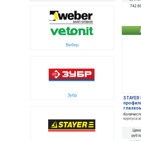
742.6
Вебер
Зубр
STAYER 
профиль
глазком
Количеств
корпуса:
Цена
руб./ш