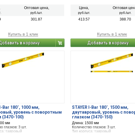
,
Оптовая цена,
Цена,
Оптовая цен
.
руб./шт.
руб./шт.
руб./шт.
9
301.87
413.57
388.70
Купить в 1 клик
Купить в 1 клик
Добавить в корзину
Добавить в корзину
-Bar 180˚, 1000 мм,
STAYER I-Bar 180˚, 1500 мм,
овый, уровень с поворотным
двутавровый, уровень с пов
 (3470-100)
глазком (3470-150)
000 мм
Длина: 1500 мм
о глазков: 3 шт.
Количество глазков: 3 шт.
са: тавровый
Тип корпуса: тавровый