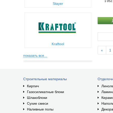
1 052
Stayer
Kraftool
«
1
показать все...
Строительные материалы
Отделоч
Кирпич
Линол
Газосиликатные блоки
Ламин
Шлакоблоки
Керам
Сухие смеси
Наполь
Наливные полы
Декора