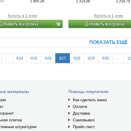
.77
1 005.28
1 314.08
1 254.79
Купить в 1 клик
Купить в 1 клик
Добавить в корзину
Добавить в корзину
ПОКАЗАТЬ ЕЩЁ
...
924
925
926
927
928
929
930
...
1
ные материалы
Помощь покупателю
еум
Как сделать заказ
ат
Оплата
огранит
Доставка
ная плитка
Самовывоз
тивные штукатурки
Прайс-лист