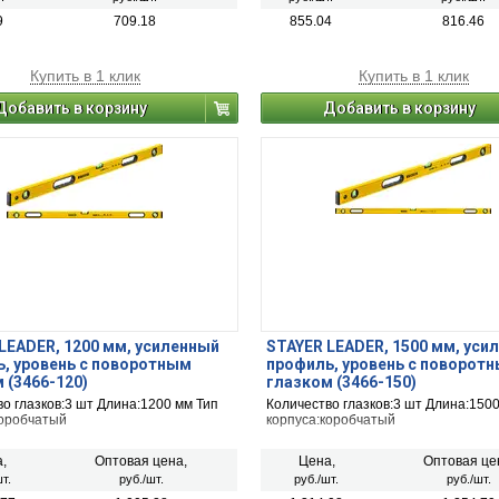
9
709.18
855.04
816.46
Купить в 1 клик
Купить в 1 клик
Добавить в корзину
Добавить в корзину
LEADER, 1200 мм, усиленный
STAYER LEADER, 1500 мм, уси
, уровень с поворотным
профиль, уровень с поворот
 (3466-120)
глазком (3466-150)
о глазков:3 шт Длина:1200 мм Тип
Количество глазков:3 шт Длина:1500
коробчатый
корпуса:коробчатый
,
Оптовая цена,
Цена,
Оптовая це
т.
руб./шт.
руб./шт.
руб./шт.