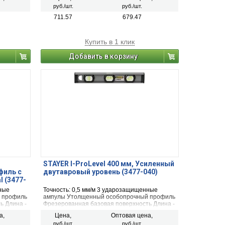
руб./шт.
руб./шт.
711.57
679.47
Купить в 1 клик
Добавить в корзину
STAYER I-ProLevel 400 мм, Усиленный
филь с
двутавровый уровень (3477-040)
l (3477-
ные
Точность: 0,5 мм/м 3 ударозащищенные
 профиль
ампулы Утолщенный особопрочный профиль
ь Длина -
Фрезерованная базовая поверхность Длина -
40 см
а,
Цена,
Оптовая цена,
руб./шт.
руб./шт.