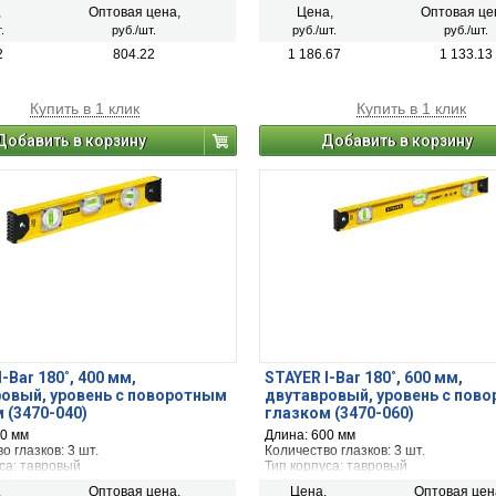
 1 мм/м
Точность: 1 мм/м
,
Оптовая цена,
Цена,
Оптовая це
.
руб./шт.
руб./шт.
руб./шт.
2
804.22
1 186.67
1 133.13
Купить в 1 клик
Купить в 1 клик
Добавить в корзину
Добавить в корзину
-Bar 180˚, 400 мм,
STAYER I-Bar 180˚, 600 мм,
овый, уровень с поворотным
двутавровый, уровень с пов
 (3470-040)
глазком (3470-060)
00 мм
Длина: 600 мм
о глазков: 3 шт.
Количество глазков: 3 шт.
са: тавровый
Тип корпуса: тавровый
 1 мм/м
Точность: 1 мм/м
,
Оптовая цена,
Цена,
Оптовая цен