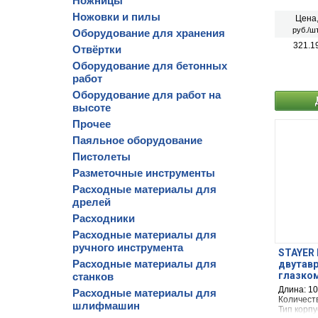
Ножницы
Ножовки и пилы
Цена
руб./шт
Оборудование для хранения
321.1
Отвёртки
Оборудование для бетонных
работ
Оборудование для работ на
высоте
Прочее
Паяльное оборудование
Пистолеты
Разметочные инструменты
Расходные материалы для
дрелей
Расходники
Расходные материалы для
ручного инструмента
STAYER I
Расходные материалы для
двутавр
глазком
станков
Длина: 1
Расходные материалы для
Количеств
шлифмашин
Тип корпу