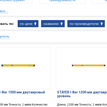
ктроинструмент
принадлежности
и
все...
вать по:
по цене
названию
по производителю
дитель
I-Bar 1000 мм двутавровый
STAYER I-Bar 1200 мм двутав
уровень
00 мм Точность: 1 мм/м Количество
Длина: 1200 мм Точность: 1 мм/м Ко