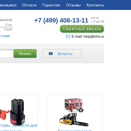
мовывоз
Оплата
Гарантии
Отзывы
Контакты
пн-пт
+7 (499)
406-13-11
аказов
с 9 до 18
0
шт.
Обратный звонок
0
руб.
ставки
E-mail: help@vira.ru
Искать
Вопросы
торы, запчасти для