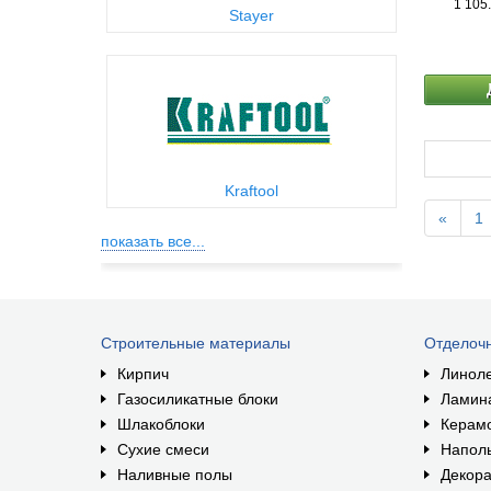
1 105
Stayer
Kraftool
«
1
показать все...
Строительные материалы
Отделоч
Кирпич
Линол
Газосиликатные блоки
Ламин
Шлакоблоки
Керам
Сухие смеси
Наполь
Наливные полы
Декора