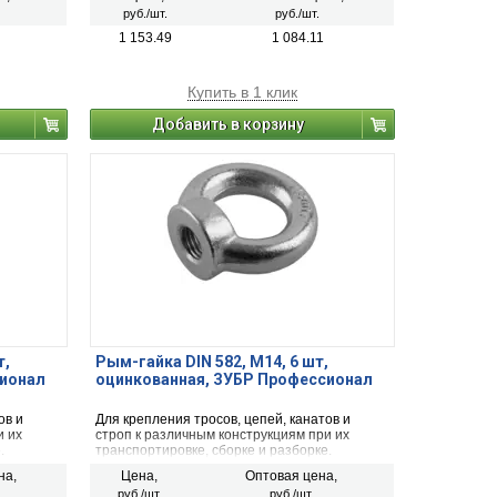
руб./шт.
руб./шт.
1 153.49
1 084.11
Купить в 1 клик
Добавить в корзину
т,
Рым-гайка DIN 582, М14, 6 шт,
сионал
оцинкованная, ЗУБР Профессионал
ов и
Для крепления тросов, цепей, канатов и
и их
строп к различным конструкциям при их
.
транспортировке, сборке и разборке.
на,
Цена,
Оптовая цена,
руб./шт.
руб./шт.