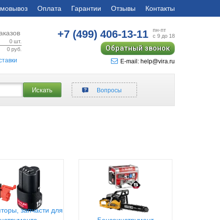
мовывоз
Оплата
Гарантии
Отзывы
Контакты
пн-пт
+7 (499)
406-13-11
аказов
с 9 до 18
0
шт.
Обратный звонок
0
руб.
ставки
E-mail: help@vira.ru
Искать
Вопросы
торы, запчасти для