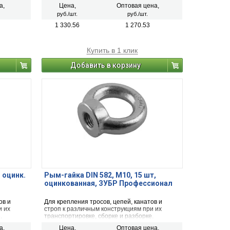
а,
Цена,
Оптовая цена,
руб./шт.
руб./шт.
1 330.56
1 270.53
Купить в 1 клик
Добавить в корзину
 оцинк.
Рым-гайка DIN 582, М10, 15 шт,
оцинкованная, ЗУБР Профессионал
ов и
Для крепления тросов, цепей, канатов и
и их
строп к различным конструкциям при их
.
транспортировке, сборке и разборке.
а,
Цена,
Оптовая цена,