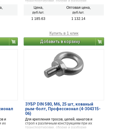
е.
транспортировке, сборке и разборке.
а,
Цена,
Оптовая цена,
руб./шт.
руб./шт.
1 185.63
1 132.14
Купить в 1 клик
Добавить в корзину
ЗУБР DIN 580, М6, 25 шт, кованый
сионал
рым-болт, Профессионал (4-304315-
06)
ов и
Для крепления тросов, цепей, канатов и
и их
строп к различным конструкциям при их
.
транспортировке, сборке и разборке