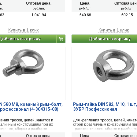
,
Оптовая цена,
Цена,
Оптовая цен
т.
руб./шт.
руб./шт.
руб./шт.
.63
1 041.94
640.68
602.15
Купить в 1 клик
Купить в 1 клик
Добавить в корзину
Добавить в корзину
N 580 М8, кованый рым-болт,
Рым-гайка DIN 582, М10, 1 шт,
Профессионал (4-304315-08)
ЗУБР Профессионал
ения тросов, цепей, канатов и
Для крепления тросов, цепей, канат
азличным конструкциям при их
строп к различным конструкциям пр
ировке, сборке и разборке.
транспортировке, сборке и разборке
,
Оптовая цена,
Цена,
Оптовая цен