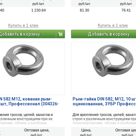
т.
руб./шт.
руб./шт.
руб./шт.
.40
1 230.64
81.30
76.41
Купить в 1 клик
Купить в 1 клик
Добавить в корзину
Добавить в корзину
N 582 М12, кованая рым-
Рым-гайка DIN 582, М12, 10 ш
1 шт, Профессионал (304326-
оцинкованная, ЗУБР Профес
ения тросов, цепей, канатов и
Для крепления тросов, цепей, канат
азличным конструкциям при их
строп к различным конструкциям пр
ировке, сборке и разборке.
транспортировке, сборке и разборке
,
Оптовая цена,
Цена,
Оптовая це
.
руб./шт.
руб./шт.
руб./шт.