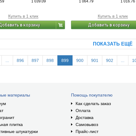
.59
1 039.09
1 064.79
1 016.76
-n, мм: 71
-d4, мм: 40
-K, мм: 16
Купить в 1 клик
Купить в 1 клик
-m, мм: 19
Добавить в корзину
Добавить в корзину
ПОКАЗАТЬ ЕЩЁ
...
896
897
898
899
900
901
902
...
1
ные материалы
Помощь покупателю
еум
Как сделать заказ
ат
Оплата
огранит
Доставка
ная плитка
Самовывоз
тивные штукатурки
Прайс-лист