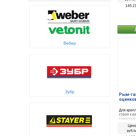
145.2
Вебер
Зубр
Рым-гай
оцинко
Для крепл
строп к р
транспорт
Цена
руб./ш