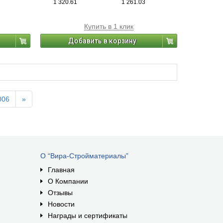
1 320.61
1 261.03
-d4: 20 мм
-K: 8 мм
-m: 10 мм
Купить в 1 клик
-Упаковка: 25 шт.
Добавить в корзину
006
»
О “Вира-Стройматериалы”
Главная
О Компании
Отзывы
Новости
Награды и сертификаты