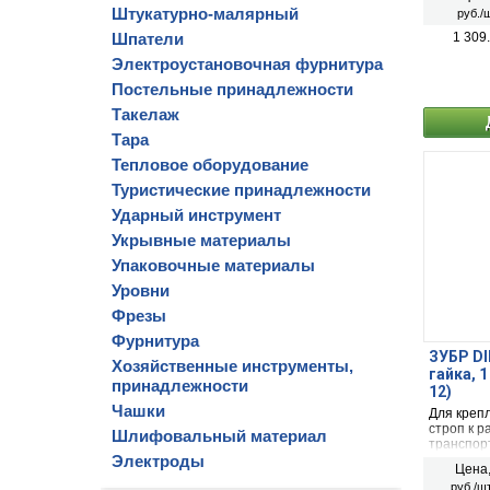
Штукатурно-малярный
руб./ш
Шпатели
1 309
Электроустановочная фурнитура
Постельные принадлежности
Такелаж
Тара
Тепловое оборудование
Туристические принадлежности
Ударный инструмент
Укрывные материалы
Упаковочные материалы
Уровни
Фрезы
Фурнитура
ЗУБР DI
Хозяйственные инструменты,
гайка, 
принадлежности
12)
Чашки
Для крепл
строп к р
Шлифовальный материал
транспорт
Электроды
Цена
руб./шт