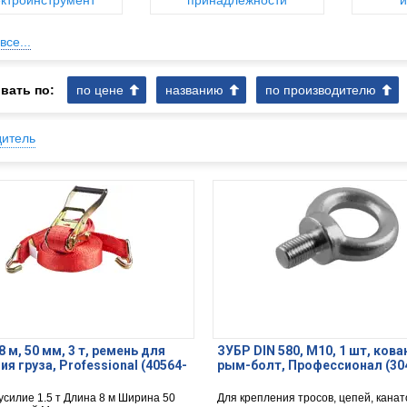
ктроинструмент
принадлежности
и
все...
вать по:
по цене
названию
по производителю
дитель
 м, 50 мм, 3 т, ремень для
ЗУБР DIN 580, М10, 1 шт, ков
ия груза, Professional (40564-
рым-болт, Профессионал (30
усилие 1.5 т Длина 8 м Ширина 50
Для крепления тросов, цепей, канат