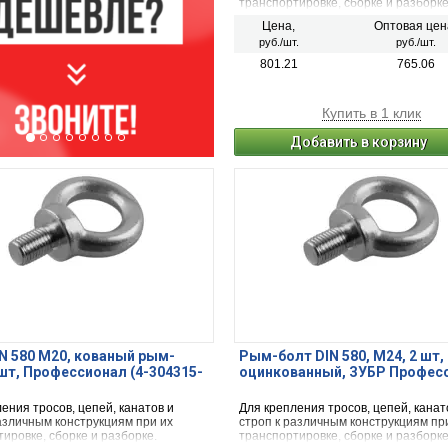
транспортировке, сборке и разборк
Цена,
Оптовая цен
руб./шт.
руб./шт.
801.21
765.06
Купить в 1 клик
Добавить в корзину
N 580 М20, кованый рым-
Рым-болт DIN 580, М24, 2 шт,
 шт, Профессионал (4-304315-
оцинкованный, ЗУБР Профес
ения тросов, цепей, канатов и
Для крепления тросов, цепей, канат
азличным конструкциям при их
строп к различным конструкциям пр
ировке, сборке и разборке.
транспортировке, сборке и разборке