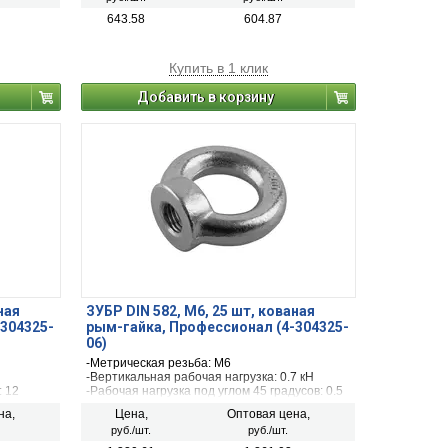
643.58
604.87
Купить в 1 клик
Добавить в корзину
ная
ЗУБР DIN 582, М6, 25 шт, кованая
304325-
рым-гайка, Профессионал (4-304325-
06)
-Метрическая резьба: М6
-Вертикальная рабочая нагрузка: 0.7 кН
: 12
-Рабочая нагрузка под углом 45 градусов: 0.5
усов, кН:
кН
на,
Цена,
Оптовая цена,
-d2: 36 мм
руб./шт.
руб./шт.
-d3: 20 мм
-n: 36 мм