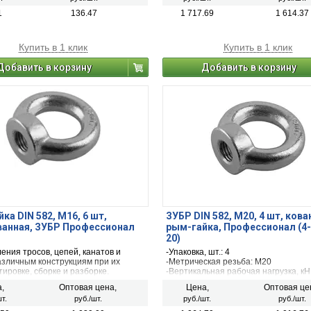
1
136.47
1 717.69
1 614.37
Купить в 1 клик
Купить в 1 клик
Добавить в корзину
Добавить в корзину
ка DIN 582, М16, 6 шт,
ЗУБР DIN 582, М20, 4 шт, кова
ванная, ЗУБР Профессионал
рым-гайка, Профессионал (4-
20)
ения тросов, цепей, канатов и
-Упаковка, шт.: 4
азличным конструкциям при их
-Метрическая резьба: М20
ировке, сборке и разборке.
-Вертикальная рабочая нагрузка, кН
-Рабочая нагрузка под углом 45 град
,
Оптовая цена,
Цена,
Оптовая це
8.3
т.
руб./шт.
руб./шт.
руб./шт.
-d2, мм: 72
-d3, мм: 40