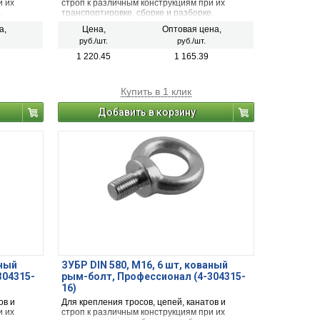
и их
строп к различным конструкциям при их
.
транспортировке, сборке и разборке.
а,
Цена,
Оптовая цена,
руб./шт.
руб./шт.
1 220.45
1 165.39
Купить в 1 клик
Добавить в корзину
аный
ЗУБР DIN 580, М16, 6 шт, кованый
304315-
рым-болт, Профессионал (4-304315-
16)
ов и
Для крепления тросов, цепей, канатов и
и их
строп к различным конструкциям при их