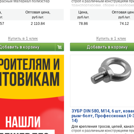
красный Материал полиэстер
строп к различным конструкциям пр
транспортировке, сборке и разборке
,
Оптовая цена,
Цена,
Оптовая цен
т.
руб./шт.
руб./шт.
руб./шт.
.57
2 110.84
78.86
74.12
Купить в 1 клик
Купить в 1 клик
Добавить в корзину
Добавить в корзину
ЗУБР DIN 580, М14, 6 шт, ков
рым-болт, Профессионал (4-
14)
Для крепления тросов, цепей, канат
строп к различным конструкциям пр