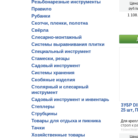
Резьбонарезные инструменты
Цена
Правило
руб./ш
1 108
Рубанки
Скотчи, пленки, полотна
Свёрла
Слесарно-монтажный
Системы выравнивания плитки
Специальный инструмент
Стамески, резцы
Садовый инструмент
Системы хранения
Скобяные изделия
Столярный и слесарный
инструмент
Садовый инструмент и инвентарь
ЗУБР DI
Степлеры
25 шт, 
Струбцины
Товары для отдыха и пикника
Для крепл
строп к р
Тачки
транспорт
Хозяйственные товары
Цена