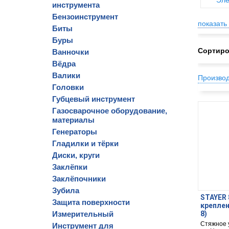
Эле
инструмента
Бензоинструмент
показать 
Биты
Буры
Сортиро
Ванночки
Вёдра
Валики
Произво
Головки
Губцевый инструмент
Газосварочное оборудование,
материалы
Генераторы
Гладилки и тёрки
Диски, круги
Заклёпки
Заклёпочники
Зубила
STAYER 8
Защита поверхности
креплен
Измерительный
8)
Стяжное 
Инструмент для