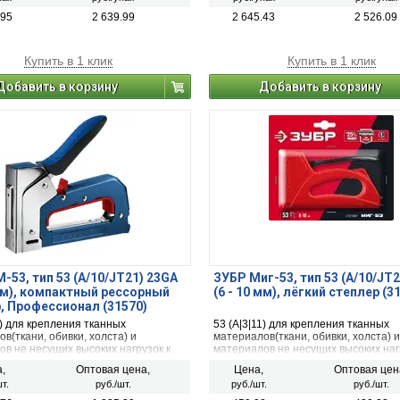
.95
2 639.99
2 645.43
2 526.09
Купить в 1 клик
Купить в 1 клик
Добавить в корзину
Добавить в корзину
-53, тип 53 (A/10/JT21) 23GA
ЗУБР Миг-53, тип 53 (A/10/JT
 мм), компактный рессорный
(6 - 10 мм), лёгкий степлер (3
, Профессионал (31570)
1) для крепления тканных
53 (A|3|11) для крепления тканных
в(ткани, обивки, холста) и
материалов(ткани, обивки, холста) и
в не несущих высоких нагрузок к
материалов не несущих высоких наг
ти из дерева, ДВП, пластика и т.п.
поверхности из дерева, ДВП, пластик
,
Оптовая цена,
Цена,
Оптовая цен
роволока не повреждает волокна
Тонкая проволока не повреждает во
т.
руб./шт.
руб./шт.
руб./шт.
ов.
материалов.