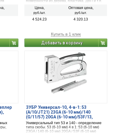
для
поверхности из дерева, пластика, ДВП и т.п.
на,
Цена,
Оптовая цена,
верхности
руб./шт.
руб./шт.
4 524.23
4 320.13
Купить в 1 клик
Добавить в корзину
теплер
ЗУБР Универсал-10, 4-в-1: 53
),
(A/10/JT21) 23GA (6-10 мм)/140
(G/11/57) 20GA (6-10 мм)/53F/13,
универсальный компактный степлер,
чных
Универсальный тип 53 и 140 - определение
Профессионал (31525)
еры,
типа скобы. 53 (6-10 мм) 4 в 1: 53 (6-10 мм)
23GA / 140 (6-10 мм) 20GA / 53F (6-10 мм)