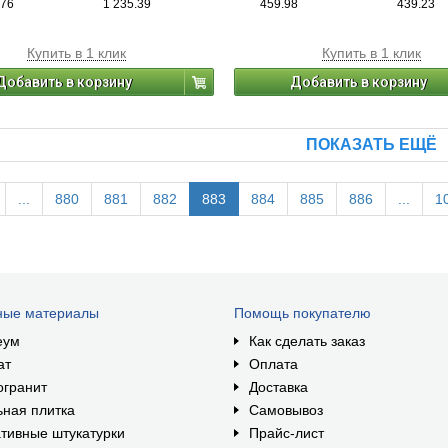
.76
1 235.39
459.98
439.23
Купить в 1 клик
Купить в 1 клик
Добавить в корзину
Добавить в корзину
ПОКАЗАТЬ ЕЩЁ
...
880
881
882
883
884
885
886
...
1
ные материалы
Помощь покупателю
еум
Как сделать заказ
ат
Оплата
огранит
Доставка
ная плитка
Самовывоз
тивные штукатурки
Прайс-лист