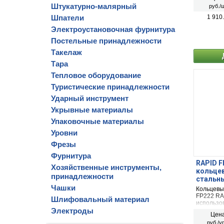
500 (16 
Штукатурно-малярный
руб./ш
рессорног
Шпатели
1 910
Электроустановочная фурнитура
Постельные принадлежности
Такелаж
Тара
Тепловое оборудование
Туристические принадлежности
Ударный инструмент
Укрывные материалы
Упаковочные материалы
Уровни
Фрезы
Фурнитура
RAPID FP
Хозяйственные инструменты,
кольце
принадлежности
стальны
Чашки
Кольцевы
FP222 RA
Шлифовальный материал
использо
Электроды
металличе
Цена
руб./у