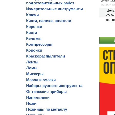
материало
подготовительных работ
материало
поверхнос
Измерительные инструменты
Цена
Тонкая п
Ключи
руб./шт
материал
Кисти, валики, шпатели
846.8
Коронки
Кисти
Кельмы
Компрессоры
Коронки
Краскораспылители
Ленты
Ломы
Миксеры
Масла и смазки
Наборы ручного инструмента
Оптические приборы
Напильники
Ножи
Ножницы по металлу