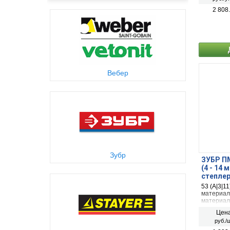
2 808
Вебер
Зубр
ЗУБР ПМ
(4 - 14
степлер
53 (A|3|1
материало
материало
поверхнос
Цена
Тонкая п
руб./ш
материал