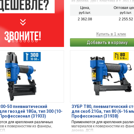
из дерева, ДВП, пластика и т. 36(L) 
крепления низковольтного кабеля с
Цена,
Оптовая це
максимальным диаметром 6 мм к по
руб./шт.
руб./шт.
из дерева, ДВП, пластика и т.п.
2 362.08
2 255.52
Купить в 1 клик
Добавить в корзину
00-50 пневматический
ЗУБР Т80, пневматический с
для гвоздей 18Ga, тип 300 (10-
для скоб 21Ga, тип 80 (6-16 мм
 Профессионал (31933)
Профессионал (31938)
тся для крепления различных
Применяются для крепления разли
ов к поверхностям из фанеры,
материалов к поверхностям из фан
ДСП.
дерева, ДСП.