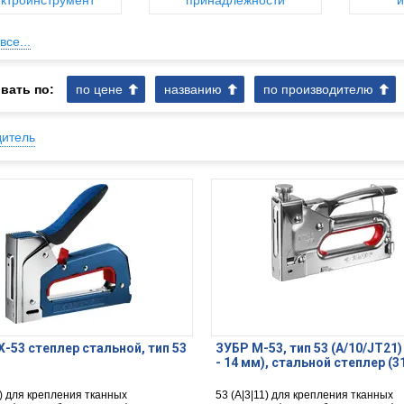
ктроинструмент
принадлежности
и
все...
вать по:
по цене
названию
по производителю
дитель
-53 cтеплер стальной, тип 53
ЗУБР М-53, тип 53 (A/10/JT21)
- 14 мм), стальной степлер (3
1) для крепления тканных
53 (A|3|11) для крепления тканных