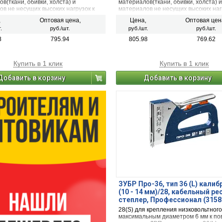
в(ткани, обивки, холста) и
материалов(ткани, обивки, холста) и
в не несущих высоких нагрузок к
материалов не несущих высоких наг
ти из дерева, ДВП, пластика и т.п.
поверхности из дерева, ДВП, пластик
,
Оптовая цена,
Цена,
Оптовая цен
роволока не повреждает волокна
Тонкая проволока не повреждает во
.
руб./шт.
руб./шт.
руб./шт.
ов.
материалов.
8
795.94
805.98
769.62
Купить в 1 клик
Купить в 1 клик
Добавить в корзину
Добавить в корзину
ЗУБР Про-36, тип 36 (L) калиб
(10 - 14 мм)/28, кабельный р
степлер, Профессионал (3158
28(S) для крепления низковольтного
максимальным диаметром 6 мм к по