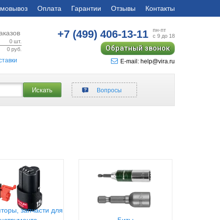
мовывоз
Оплата
Гарантии
Отзывы
Контакты
пн-пт
+7 (499)
406-13-11
аказов
с 9 до 18
0
шт.
Обратный звонок
0
руб.
ставки
E-mail: help@vira.ru
Искать
Вопросы
торы, запчасти для