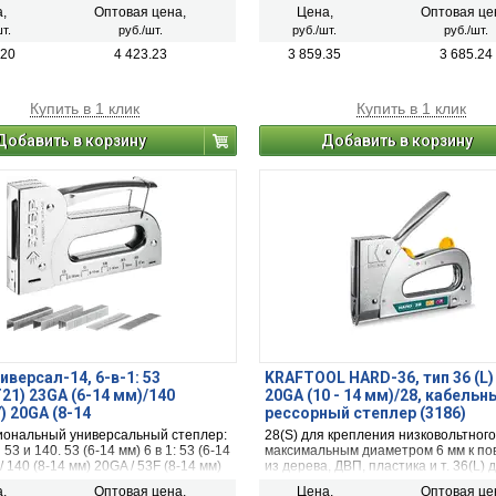
,
Оптовая цена,
Цена,
Оптовая це
т.
руб./шт.
руб./шт.
руб./шт.
.20
4 423.23
3 859.35
3 685.24
Купить в 1 клик
Купить в 1 клик
Добавить в корзину
Добавить в корзину
иверсал-14, 6-в-1: 53
KRAFTOOL HARD-36, тип 36 (L)
T21) 23GA (6-14 мм)/140
20GA (10 - 14 мм)/28, кабельн
) 20GA (8-14
рессорный степлер (3186)
/13/300/500, универсал
ональный универсальный степлер:
28(S) для крепления низковольтного
й степлер, Профессионал
53 и 140. 53 (6-14 мм) 6 в 1: 53 (6-14
максимальным диаметром 6 мм к по
/ 140 (8-14 мм) 20GA / 53F (8-14 мм)
из дерева, ДВП, пластика и т. 36(L) 
 (6-14 мм) 23GA / 300 (16 мм) 18GA /
крепления низковольтного кабеля с
,
Оптовая цена,
Цена,
Оптовая це