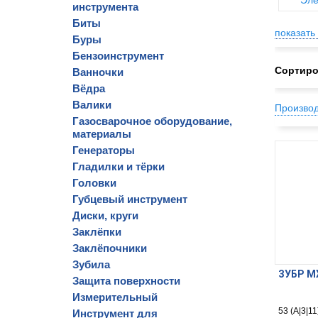
Эле
инструмента
Биты
показать 
Буры
Бензоинструмент
Сортиро
Ванночки
Вёдра
Валики
Произво
Газосварочное оборудование,
материалы
Генераторы
Гладилки и тёрки
Головки
Губцевый инструмент
Диски, круги
Заклёпки
Заклёпочники
Зубила
ЗУБР MХ
Защита поверхности
Измерительный
53 (A|3|1
Инструмент для