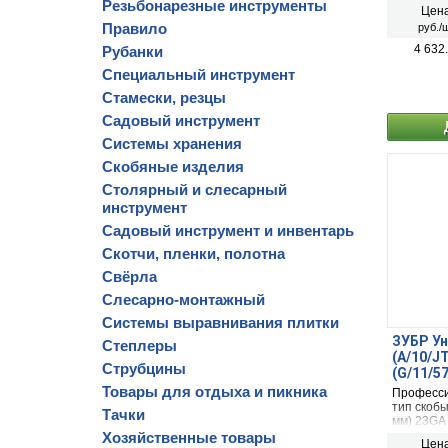
Резьбонарезные инструменты
Цена
Правило
руб./ш
4 632
Рубанки
Специальный инструмент
Стамески, резцы
Садовый инструмент
Системы хранения
Скобяные изделия
Столярный и слесарный
инструмент
Садовый инструмент и инвентарь
Скотчи, пленки, полотна
Свёрла
Слесарно-монтажный
Системы выравнивания плитки
ЗУБР Ун
Степлеры
(A/10/J
Струбцины
(G/11/57
мм)/53F
Товары для отдыха и пикника
Професси
стально
тип скобы 
Тачки
(31527)
мм) 23GA 
20GA / 13
Хозяйственные товары
Цена