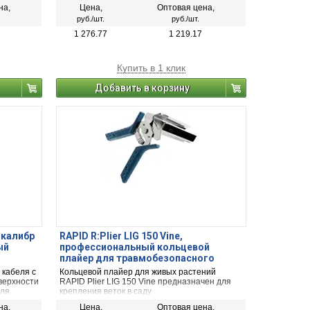
20GA / 13 (6-10 мм) 23GA
на,
Цена,
Оптовая цена,
4 функции в 1 корпусе
руб./шт.
руб./шт.
Сила удара пластинчатой пружины в 2 раза
больше
1 276.77
1 219.17
Минимальная отдача
Купить в 1 клик
Добавить в корзину
 калибр
RAPID R:Plier LIG 150 Vine,
ый
профессиональный кольцевой
плайер для травмобезопасного
крепления растений (40107753)
 кабеля с
Кольцевой плайер для живых растений
верхности
RAPID Plier LIG 150 Vine предназначен для
для
крепления веток в саду
на,
Цена,
Оптовая цена,