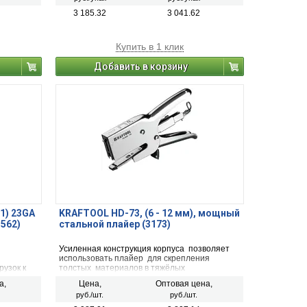
3 185.32
3 041.62
Купить в 1 клик
Добавить в корзину
21) 23GA
KRAFTOOL HD-73, (6 - 12 мм), мощный
1562)
стальной плайер (3173)
Усиленная конструкция корпуса позволяет
использовать плайер для скрепления
рузок к
толстых материалов в тяжёлых
а и т.п.
эксплуатационных условиях складов и
а,
Цена,
Оптовая цена,
локна
промышленных производств.
руб./шт.
руб./шт.