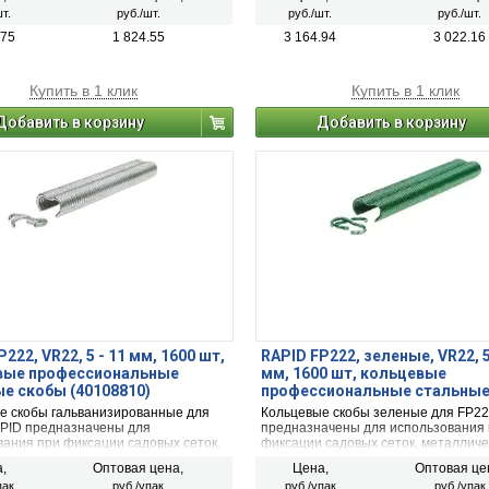
мм) 18GA. Ударный механизм
максимальным диаметром 6 мм к по
т.
руб./шт.
руб./шт.
руб./шт.
о типа, удар без отдачи.
из дерева, ДВП, пластика и т.п.
.75
1 824.55
3 164.94
3 022.16
Купить в 1 клик
Купить в 1 клик
Добавить в корзину
Добавить в корзину
222, VR22, 5 - 11 мм, 1600 шт,
RAPID FP222, зеленые, VR22, 5
вые профессиональные
мм, 1600 шт, кольцевые
е скобы (40108810)
профессиональные стальные
(40108811)
е скобы гальванизированные для
Кольцевые скобы зеленые для FP2
PID предназначены для
предназначены для использования
вания при фиксации садовых сеток,
фиксации садовых сеток, металличе
ских оград, клеток для животных
оград, клеток для животных
,
Оптовая цена,
Цена,
Оптовая це
пак
руб./упак
руб./упак
руб./упак