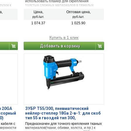
использовать плайер для скрепления
рузок к
толстых сложных материалов в тяжелых
а и т.п.
эксплуатационных условиях (например, на
а,
Цена,
Оптовая цена,
локна
складах). Эргономичная конструкция
руб./шт.
руб./шт.
обеспечивает удобство работы. Стальной
корпус повышает прочность и увеличивает
1 074.37
1 025.90
срок службы инструмента.
Купить в 1 клик
Добавить в корзину
р 20GA
ЗУБР Т55/300, пневматический
ессорный
нейлер-степлер 18Ga 2-в-1: для скоб
0)
тип 55 и гвоздей тип 300,
Профессионал (3192)
 кабеля с
Предназначен для точного крепления тканых
верхности
материалов(ткани, обивки, холста, и пр.) к