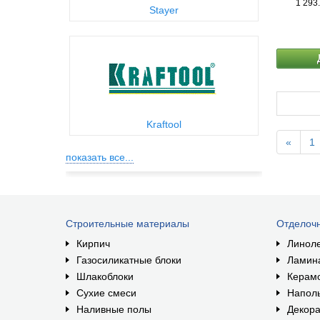
1 293
Stayer
Kraftool
«
1
показать все...
Строительные материалы
Отделоч
Кирпич
Линол
Газосиликатные блоки
Ламин
Шлакоблоки
Керам
Сухие смеси
Наполь
Наливные полы
Декора