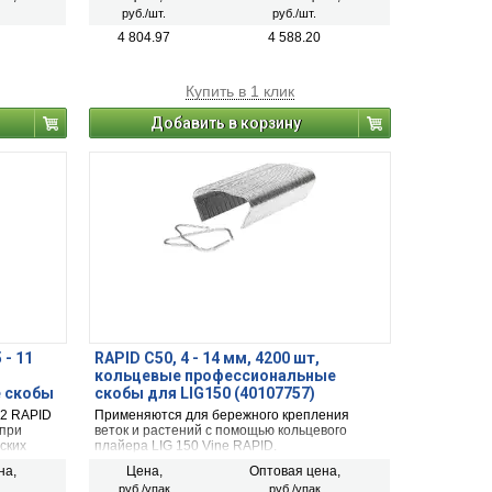
верхности
руб./шт.
руб./шт.
4 804.97
4 588.20
Купить в 1 клик
Добавить в корзину
 - 11
RAPID С50, 4 - 14 мм, 4200 шт,
кольцевые профессиональные
 скобы
скобы для LIG150 (40107757)
22 RAPID
Применяются для бережного крепления
 при
веток и растений с помощью кольцевого
ских
плайера LIG 150 Vine RAPID.
на,
Цена,
Оптовая цена,
руб./упак
руб./упак