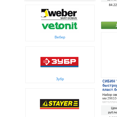
84.22
Вебер
Зубр
СИБИН 1
быстрор
пласт.б
(29610-
Набор св
мм 29610
металличе
Использу
Цен
нелегиро
руб./н
прочности
чугуна, ц