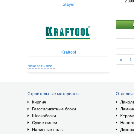
2 899
Stayer
Kraftool
«
1
показать все...
Строительные материалы
Отделоч
Кирпич
Линол
Газосиликатные блоки
Ламин
Шлакоблоки
Керам
Сухие смеси
Наполь
Наливные полы
Декора