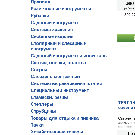
отверсти
Правило
Цена
фанере и
Разметочные инструменты
руб./шт
802.2
Рубанки
Садовый инструмент
Системы хранения
Скобяные изделия
Столярный и слесарный
инструмент
Садовый инструмент и инвентарь
Скотчи, пленки, полотна
Свёрла
Слесарно-монтажный
Системы выравнивания плитки
Специальный инструмент
Стамески, резцы
ТЕВТОН 
Степлеры
сверло 
Струбцины
Товары для отдыха и пикника
Сверло Т
аккумуля
Тачки
просверли
конструк
Хозяйственные товары
Цен