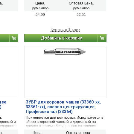
 фанера,
конструкционной стали, цветных металлов и
а,
Цена,
Оптовая цена,
т.д.
руб./набор
руб./набор
54.99
52.51
Купить в 1 клик
Добавить в корзину
щее
ЗУБР для коронок-чашек (33360-хх,
)
33361-хх), сверло центрирующее,
Профессионал (33364)
.
Применяется для центровки. Используется в
оронкой и
сборе с коронкой-чашкой и державкой на
зударного
дрелях в режиме безударного сверления.
а,
Цена,
Оптовая цена,