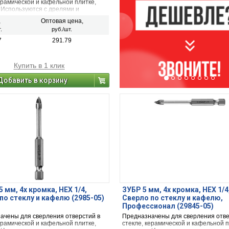
ерамической и кафельной плитке,
 Используются с дрелями и
ртами в режиме безударного
,
Оптовая цена,
я.
.
руб./шт.
7
291.79
Купить в 1 клик
Добавить в корзину
5 мм, 4х кромка, HEX 1/4,
ЗУБР 5 мм, 4х кромка, HEX 1/4
по стеклу и кафелю (2985-05)
Сверло по стеклу и кафелю,
Профессионал (29845-05)
ачены для сверления отверстий в
Предназначены для сверления отве
ерамической и кафельной плитке,
стекле, керамической и кафельной п