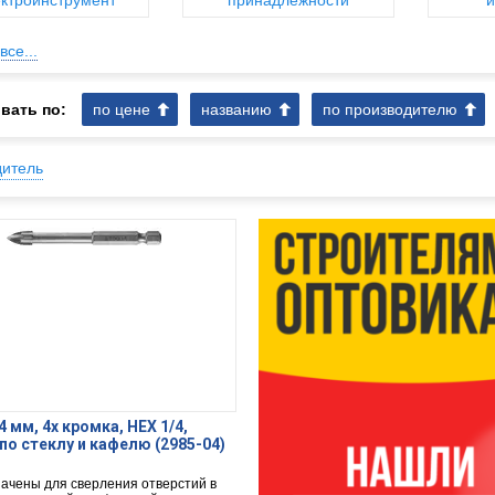
ктроинструмент
принадлежности
и
все...
вать по:
по цене
названию
по производителю
дитель
4 мм, 4х кромка, HEX 1/4,
по стеклу и кафелю (2985-04)
ачены для сверления отверстий в