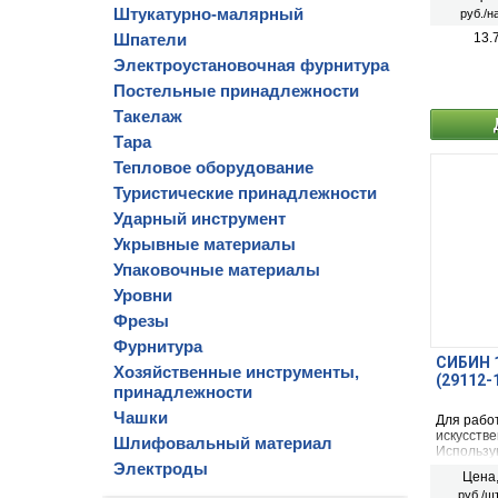
т.д.
Штукатурно-малярный
руб./н
Шпатели
13.
Электроустановочная фурнитура
Постельные принадлежности
Такелаж
Тара
Тепловое оборудование
Туристические принадлежности
Ударный инструмент
Укрывные материалы
Упаковочные материалы
Уровни
Фрезы
Фурнитура
СИБИН 1
Хозяйственные инструменты,
(29112-
принадлежности
Чашки
Для работ
искусстве
Шлифовальный материал
Использу
Электроды
режиме с
Цена
руб./шт