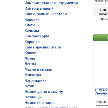
стекле, к
Измерительные инструменты
мраморе.
шурупове
Измерительный
Цена
сверлени
Кисти, валики, шпатели
руб./шт
Коронки
305.5
Кисти
Кельмы
Компрессоры
Коронки
Краскораспылители
Ключи
Ломы
Ленты
Масла и смазки
Миксеры
Напильники
Ножи
STAYER 
Ножницы по металлу
Сверло 
Ножницы
Предназн
Ножовки и пилы
стекле, к