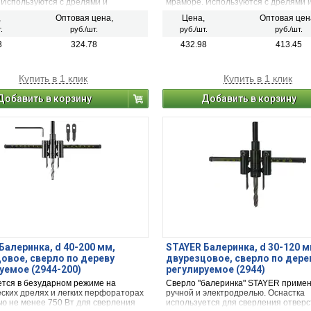
 Используются с дрелями и
мраморе. Используются с дрелями 
ртами в режиме безударного
шуруповертами в режиме безударно
,
Оптовая цена,
Цена,
Оптовая цен
я.
сверления.
.
руб./шт.
руб./шт.
руб./шт.
3
324.78
432.98
413.45
Купить в 1 клик
Купить в 1 клик
Добавить в корзину
Добавить в корзину
Балеринка, d 40-200 мм,
STAYER Балеринка, d 30-120 м
овое, сверло по дереву
двурезцовое, сверло по дере
уемое (2944-200)
регулируемое (2944)
тся в безударном режиме на
Сверло "балеринка" STAYER примен
еских дрелях и легких перфораторах
ручной и электродрелью. Оснастка
ю не менее 750 Вт для сверления
используется для сверления отверс