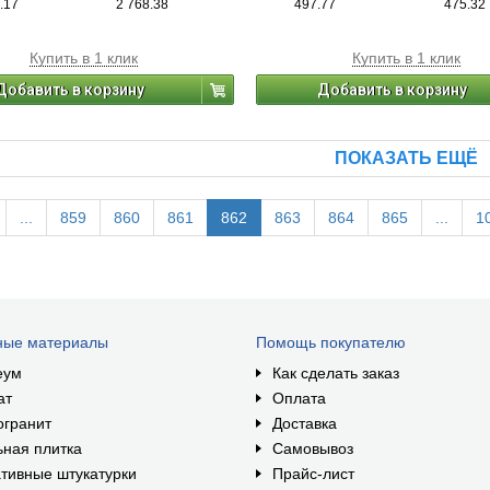
.17
2 768.38
497.77
475.32
Купить в 1 клик
Купить в 1 клик
Добавить в корзину
Добавить в корзину
ПОКАЗАТЬ ЕЩЁ
...
859
860
861
862
863
864
865
...
1
ные материалы
Помощь покупателю
еум
Как сделать заказ
ат
Оплата
огранит
Доставка
ная плитка
Самовывоз
тивные штукатурки
Прайс-лист