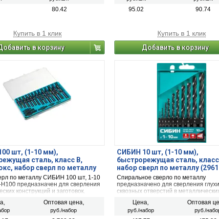
80.42
95.02
90.74
Купить в 1 клик
Купить в 1 клик
Добавить в корзину
Добавить в корзину
00 шт, (1-10 мм),
СИБИН 10 шт, (1-10 мм),
ежущая сталь, класс В,
быстрорежущая сталь, класс
окс, набор сверл по металлу
набор сверл по металлу (2961
H100)
ерл по металлу СИБИН 100 шт, 1-10
Спиральное сверло по металлу
-H100 предназначен для сверления
предназначено для сверления глухи
ских конструкций и заготовок.
сквозных отверстий в металлически
ется для легированной и
конструкциях и заготовках.
а,
Оптовая цена,
Цена,
Оптовая це
ванной стали (с пределом
абор
руб./набор
руб./набор
руб./набо
 при растяжении до 700 Н/мм2 ),
ветных металлов.