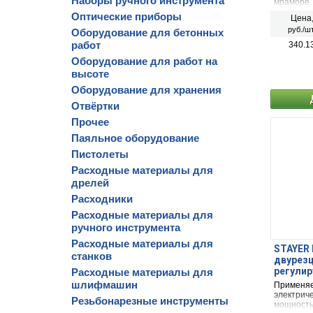
Наборы ручного инструмента
мраморе.
шурупове
Оптические приборы
Цена
сверлени
руб./шт
Оборудование для бетонных
работ
340.1
Оборудование для работ на
высоте
Оборудование для хранения
Отвёртки
Прочее
Паяльное оборудование
Пистолеты
Расходные материалы для
дрелей
Расходники
Расходные материалы для
ручного инструмента
Расходные материалы для
STAYER 
станков
двурезц
регулир
Расходные материалы для
шлифмашин
Применяе
электрич
Резьбонарезные инструменты
мощность