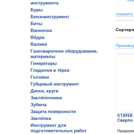
Эле
инструмента
Буры
показать 
Бензоинструмент
Биты
Сортиро
Ванночки
Вёдра
Валики
Произво
Газосварочное оборудование,
материалы
Генераторы
Гладилки и тёрки
Головки
Губцевый инструмент
Диски, круги
Заклёпочники
Зубила
Защита поверхности
STAYER 
Заклёпки
Сверло 
Инструмент для
подготовительных работ
Предназн