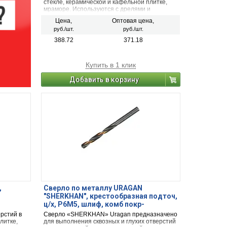
стекле, керамической и кафельной плитке,
мраморе. Используются с дрелями и
шуруповертами в режиме безударного
Цена,
Оптовая цена,
сверления.
руб./шт.
руб./шт.
388.72
371.18
Купить в 1 клик
Добавить в корзину
,
Сверло по металлу URAGAN
"SHERKHAN", крестообразная подточ,
ц/х, Р6М5, шлиф, комб покр-
парооксид/кобальт, 6,6х101мм,1шт
рстий в
Сверло «SHERKHAN» Uragan предназначено
литке,
для выполнения сквозных и глухих отверстий