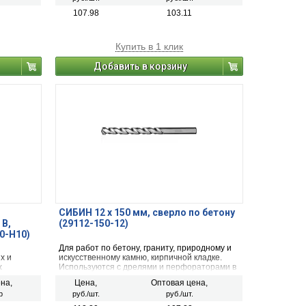
107.98
103.11
Купить в 1 клик
Добавить в корзину
СИБИН 12 x 150 мм, сверло по бетону
 В,
(29112-150-12)
0-H10)
Для работ по бетону, граниту, природному и
х и
искусственному камню, кирпичной кладке.
х
Используются с дрелями и перфораторами в
режиме сверления с ударом.
на,
Цена,
Оптовая цена,
р
руб./шт.
руб./шт.