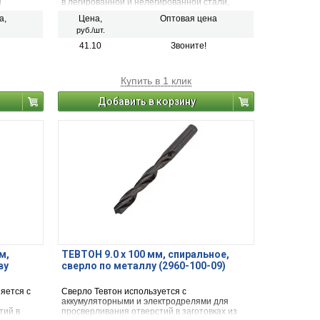
и
в легированной и нелегированной стали,
го
сером чугуне, металлокерамическом сплаве
а,
Цена,
Оптовая цена
на основе железа, ковком чугуне, цветном
руб./шт.
металле.
41.10
Звоните!
Купить в 1 клик
Добавить в корзину
м,
ТЕВТОН 9.0 x 100 мм, спиральное,
ву
сверло по металлу (2960-100-09)
яется с
Сверло Тевтон используется с
аккумуляторными и электродрелями для
тий в
просверливания отверстий в заготовках из