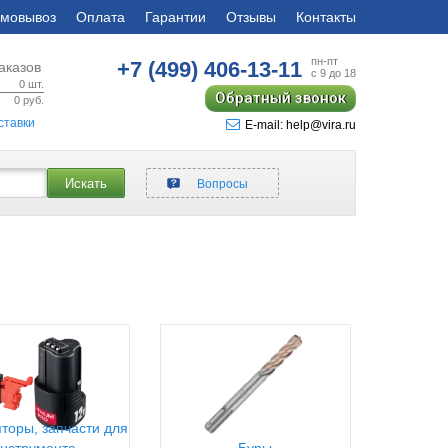
мовывоз
Оплата
Гарантии
Отзывы
Контакты
пн-пт
+7 (499)
406-13-11
аказов
с 9 до 18
0
шт.
Обратный звонок
0
руб.
ставки
E-mail: help@vira.ru
Искать
Вопросы
торы, запчасти для