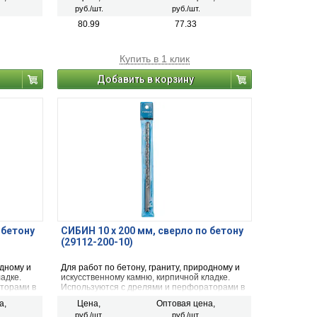
руб./шт.
руб./шт.
80.99
77.33
Купить в 1 клик
Добавить в корзину
 бетону
СИБИН 10 x 200 мм, сверло по бетону
(29112-200-10)
одному и
Для работ по бетону, граниту, природному и
адке.
искусственному камню, кирпичной кладке.
торами в
Используются с дрелями и перфораторами в
режиме сверления с ударом.
а,
Цена,
Оптовая цена,
руб./шт.
руб./шт.