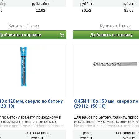
абор
руб./набор
руб./шт.
руб./шт.
75
12.92
86.52
82.62
Купить в 1 клик
Купить в 1 клик
Добавить в корзину
Добавить в корзину
0 x 120 мм, сверло по бетону
СИБИН 10 x 150 мм, сверло по
120-10)
(29112-150-10)
 по бетону, граниту, природному и
Для работ по бетону, граниту, прир
нному камню, кирпичной кладке.
искусственному камню, кирпичной кл
ются с дрелями и перфораторами в
Используются с дрелями и перфора
верления с ударом.
режиме сверления с ударом.
,
Оптовая цена,
Цена,
Оптовая цен
.
руб./шт.
руб./шт.
руб./шт.