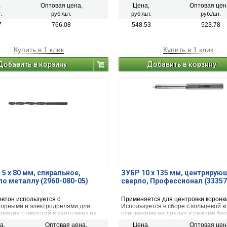
й заданного диаметра древесине,
таких материалах как ДСП, клееная
,
Оптовая цена,
Цена,
Оптовая цен
 ДСП толщиной до 30мм
древесина и т.д.
.
руб./шт.
руб./шт.
руб./шт.
7
766.08
548.53
523.78
Купить в 1 клик
Купить в 1 клик
Добавить в корзину
Добавить в корзину
5 x 80 мм, спиральное,
ЗУБР 10 x 135 мм, центрирую
по металлу (2960-080-05)
сверло, Профессионал (33357
евтон используется с
Применяется для центровки коронки
торными и электродрелями для
Используется в сборе с кольцевой к
вания отверстий в заготовках из
основанием на дрелях в режиме бе
ционной стали, цветных металлов и
сверления.
а,
Оптовая цена,
Цена,
Оптовая цен