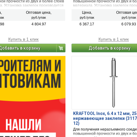
ой прочности из двух и более слоев
повышенной прочности из двух и бо
а. Установка заклепок производится
материала. Установка заклепок про
рительно просверленное отверстие
в предварительно просверленное о
,
Оптовая цена,
Цена,
Оптовая це
щи заклепочника.
при помощи заклепочника.
пак
руб./упак
руб./упак
руб./упак
.98
4 804.97
6 367.17
6 079.93
Купить в 1 клик
Купить в 1 клик
Добавить в корзину
Добавить в корзину
KRAFTOOL Inox, 6.4 x 12 мм, 25
нержавеющие заклепки (3117
12)
Для получения неразъемного соед
повышенной прочности из двух и бо