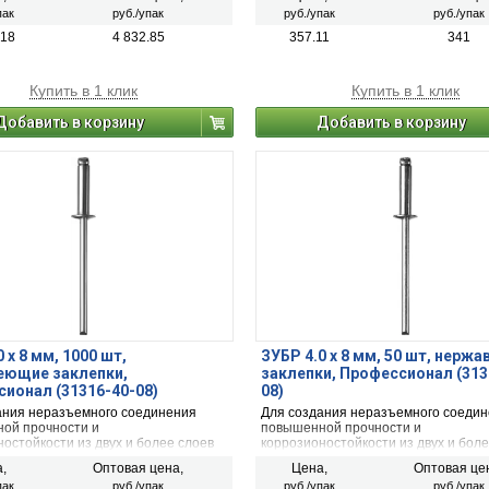
пак
руб./упак
руб./упак
руб./упак
.18
4 832.85
357.11
341
Купить в 1 клик
Купить в 1 клик
Добавить в корзину
Добавить в корзину
 x 8 мм, 1000 шт,
ЗУБР 4.0 x 8 мм, 50 шт, нерж
еющие заклепки,
заклепки, Профессионал (313
ионал (31316-40-08)
08)
ания неразъемного соединения
Для создания неразъемного соеди
ой прочности и
повышенной прочности и
остойкости из двух и более слоев
коррозионостойкости из двух и боле
ов с помощью заклепочника
материалов с помощью заклепочни
,
Оптовая цена,
Цена,
Оптовая це
пак
руб./упак
руб./упак
руб./упак