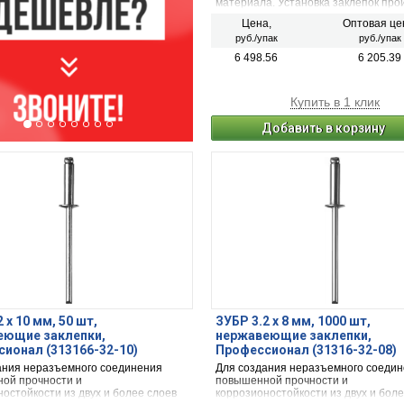
материала. Установка заклепок про
в предварительно просверленное о
Цена,
Оптовая це
при помощи заклепочника.
руб./упак
руб./упак
6 498.56
6 205.39
Купить в 1 клик
Добавить в корзину
 x 10 мм, 50 шт,
ЗУБР 3.2 x 8 мм, 1000 шт,
еющие заклепки,
нержавеющие заклепки,
ионал (313166-32-10)
Профессионал (31316-32-08)
ания неразъемного соединения
Для создания неразъемного соеди
ой прочности и
повышенной прочности и
остойкости из двух и более слоев
коррозионостойкости из двух и боле