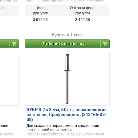
изводится
коррозионостойкости из двух и более слоев
тверстие
материалов с помощью заклепочника
на,
Цена,
Оптовая цена,
руб./упак
руб./упак
3 612.56
3 449.58
Купить в 1 клик
Добавить в корзину
ЗУБР 3.2 x 8 мм, 50 шт, нержавеющие
заклепки, Профессионал (313166-32-
08)
нения
Для создания неразъемного соединения
повышенной прочности и
е слоев
коррозионостойкости из двух и более слоев