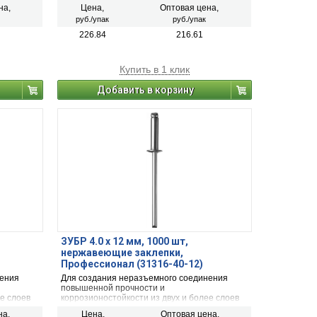
ка
материалов с помощью заклепочника
на,
Цена,
Оптовая цена,
руб./упак
руб./упак
226.84
216.61
Купить в 1 клик
Добавить в корзину
ЗУБР 4.0 x 12 мм, 1000 шт,
нержавеющие заклепки,
Профессионал (31316-40-12)
нения
Для создания неразъемного соединения
повышенной прочности и
е слоев
коррозионостойкости из двух и более слоев
ка
материалов с помощью заклепочника
на,
Цена,
Оптовая цена,