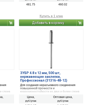
481.75
460.02
Купить в 1 клик
Добавить в корзину
ЗУБР 4.8 x 12 мм, 500 шт,
нержавеющие заклепки,
Профессионал (31316-48-12)
нения
Для создания неразъемного соединения
повышенной прочности и
е слоев
коррозионостойкости из двух и более слоев
ка
материалов с помощью заклепочника
на,
Цена,
Оптовая цена,
руб./упак
руб./упак