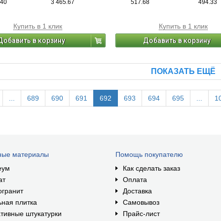
.40
3 465.67
517.68
494.33
Купить в 1 клик
Купить в 1 клик
Добавить в корзину
Добавить в корзину
ПОКАЗАТЬ ЕЩЁ
...
689
690
691
692
693
694
695
...
1
ные материалы
Помощь покупателю
еум
Как сделать заказ
ат
Оплата
огранит
Доставка
ная плитка
Самовывоз
тивные штукатурки
Прайс-лист