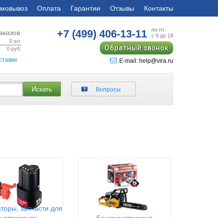
мовывоз
Оплата
Гарантии
Отзывы
Контакты
пн-пт
+7 (499)
406-13-11
аказов
с 9 до 18
0
шт.
Обратный звонок
0
руб.
ставки
E-mail: help@vira.ru
Искать
Вопросы
торы, запчасти для