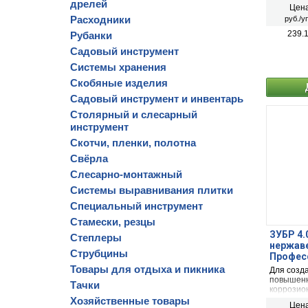
материал
дрелей
Цена
Расходники
руб./у
239.
Рубанки
Садовый инструмент
Системы хранения
Скобяные изделия
Садовый инструмент и инвентарь
Столярный и слесарный
инструмент
Скотчи, пленки, полотна
Свёрла
Слесарно-монтажный
Системы выравнивания плитки
Специальный инструмент
Стамески, резцы
ЗУБР 4.0
Степлеры
нержав
Струбцины
Професс
Товары для отдыха и пикника
Для созд
повышенн
Тачки
коррозион
материал
Хозяйственные товары
Цена