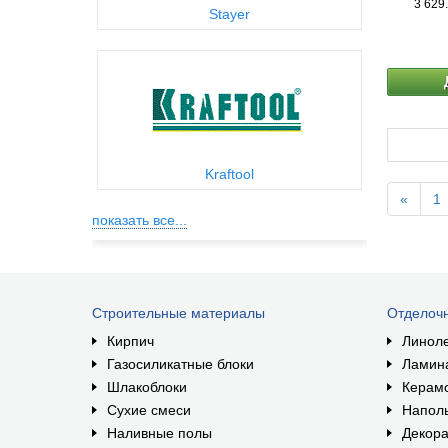
3 629
Stayer
Kraftool
«
1
показать все...
Строительные материалы
Отделоч
Кирпич
Линол
Газосиликатные блоки
Ламин
Шлакоблоки
Керам
Сухие смеси
Наполь
Наливные полы
Декора