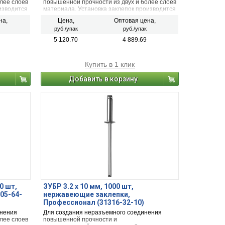
лее слоев
повышенной прочности из двух и более слоев
изводится
материала. Установка заклепок производится
тверстие
в предварительно просверленное отверстие
на,
Цена,
Оптовая цена,
при помощи заклепочника.
руб./упак
руб./упак
5 120.70
4 889.69
Купить в 1 клик
Добавить в корзину
0 шт,
ЗУБР 3.2 x 10 мм, 1000 шт,
05-64-
нержавеющие заклепки,
Профессионал (31316-32-10)
инения
Для создания неразъемного соединения
лее слоев
повышенной прочности и