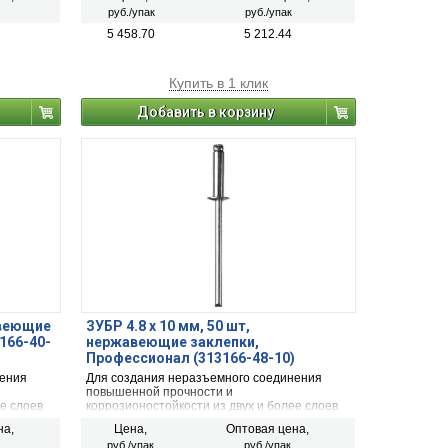
руб./упак
руб./упак
5 458.70
5 212.44
Купить в 1 клик
Добавить в корзину
авеющие
ЗУБР 4.8 x 10 мм, 50 шт,
166-40-
нержавеющие заклепки,
Профессионал (313166-48-10)
нения
Для создания неразъемного соединения
повышенной прочности и
е слоев
коррозионостойкости из двух и более слоев
ка
материалов с помощью заклепочника
на,
Цена,
Оптовая цена,
руб./упак
руб./упак