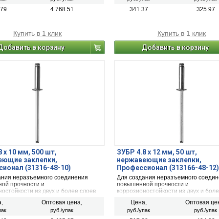
.79
4 768.51
341.37
325.97
Купить в 1 клик
Купить в 1 клик
Добавить в корзину
Добавить в корзину
 x 10 мм, 500 шт,
ЗУБР 4.8 x 12 мм, 50 шт,
еющие заклепки,
нержавеющие заклепки,
ионал (31316-48-10)
Профессионал (313166-48-12)
ания неразъемного соединения
Для создания неразъемного соеди
ой прочности и
повышенной прочности и
остойкости из двух и более слоев
коррозионостойкости из двух и боле
ов с помощью заклепочника
материалов с помощью заклепочни
,
Оптовая цена,
Цена,
Оптовая це
пак
руб./упак
руб./упак
руб./упак