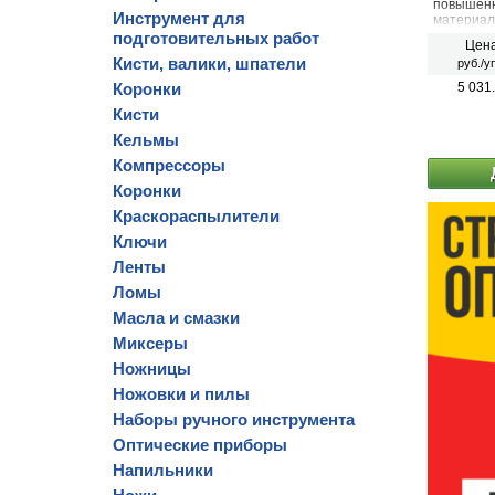
повышенн
Инструмент для
материал
в предва
подготовительных работ
Цена
при помо
Кисти, валики, шпатели
руб./у
Коронки
5 031
Кисти
Кельмы
Компрессоры
Коронки
Краскораспылители
Ключи
Ленты
Ломы
Масла и смазки
Миксеры
Ножницы
Ножовки и пилы
Наборы ручного инструмента
Оптические приборы
Напильники