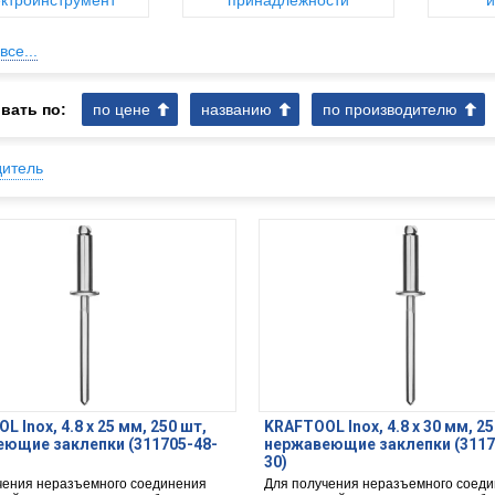
ктроинструмент
принадлежности
и
все...
вать по:
по цене
названию
по производителю
дитель
 Inox, 4.8 x 25 мм, 250 шт,
KRAFTOOL Inox, 4.8 x 30 мм, 25
ющие заклепки (311705-48-
нержавеющие заклепки (3117
30)
чения неразъемного соединения
Для получения неразъемного соед