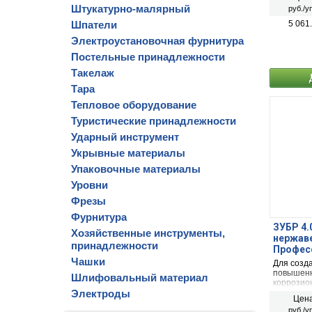
Штукатурно-малярный
руб./у
Шпатели
5 061
Электроустановочная фурнитура
Постельные принадлежности
Такелаж
Тара
Тепловое оборудование
Туристические принадлежности
Ударный инструмент
Укрывные материалы
Упаковочные материалы
Уровни
Фрезы
Фурнитура
ЗУБР 4.0
Хозяйственные инструменты,
нержав
принадлежности
Професс
Чашки
Для созд
повышенн
Шлифовальный материал
коррозион
Электроды
материал
Цена
руб./у