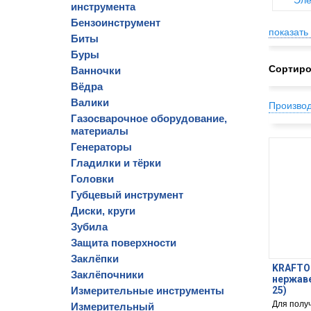
Эле
инструмента
Бензоинструмент
показать 
Биты
Буры
Сортиро
Ванночки
Вёдра
Валики
Произво
Газосварочное оборудование,
материалы
Генераторы
Гладилки и тёрки
Головки
Губцевый инструмент
Диски, круги
Зубила
Защита поверхности
Заклёпки
KRAFTOOL
Заклёпочники
нержаве
Измерительные инструменты
25)
Для полу
Измерительный