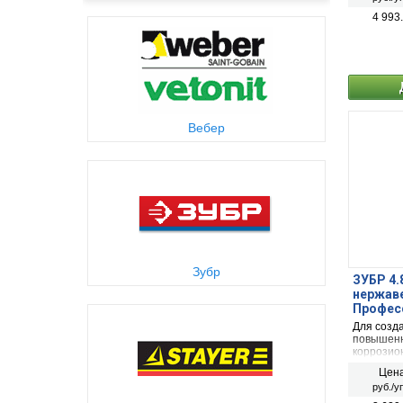
4 993
Вебер
Зубр
ЗУБР 4.8
нержав
Професс
Для созд
повышенн
коррозион
материал
Цена
руб./у