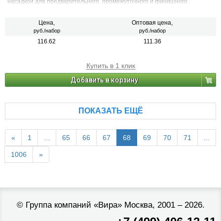
насадкой для предварительного, промежуточного и финишного
шлифования металла, древесины и других неметаллических
материалов.
Цена,
Оптовая цена,
руб./набор
руб./набор
116.62
111.36
Купить в 1 клик
Добавить в корзину
ПОКАЗАТЬ ЕЩЁ
«
1
...
65
66
67
68
69
70
71
...
1006
»
©
Группа компаний «Вира»
Москва, 2001 – 2026.