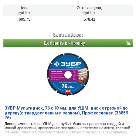
Цена,
Оптовая цена,
руб./шт.
руб./шт.
605.75
578.42
Купить в 1 клик
Добавить в корзину
ЗУБР Мультидиск, 76 х 10 мм, для УШМ, диск отрезной по
дереву(с твердосплавным зерном), Профессионал (36859-
76)
Диск применяется на УШМ для грубых, быстрых распилов твердой и
мягкой древесины, древесины с гвоздями и остатками цемента, клееной
фанеры, пластика, тонколистового и цветного металла, алюминиевого