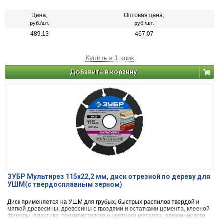
профиля, кирпича, а также гипсокартона
Цена,
Оптовая цена,
руб./шт.
руб./шт.
489.13
467.07
Купить в 1 клик
Добавить в корзину
ЗУБР Мультирез 115х22,2 мм, диск отрезной по дереву для
УШМ(с твердосплавным зерном)
Диск применяется на УШМ для грубых, быстрых распилов твердой и
мягкой древесины, древесины с гвоздями и остатками цемента, клееной
фанеры, пластика, тонколистового и цветного металла, алюминиевого