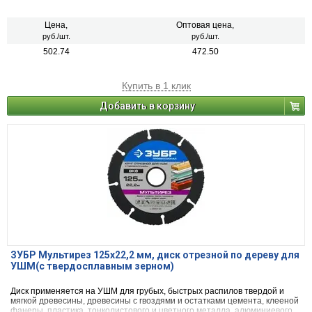
профиля, кирпича, а также гипсокартона
Цена,
Оптовая цена,
руб./шт.
руб./шт.
502.74
472.50
Купить в 1 клик
Добавить в корзину
ЗУБР Мультирез 125х22,2 мм, диск отрезной по дереву для
УШМ(с твердосплавным зерном)
Диск применяется на УШМ для грубых, быстрых распилов твердой и
мягкой древесины, древесины с гвоздями и остатками цемента, клееной
фанеры, пластика, тонколистового и цветного металла, алюминиевого