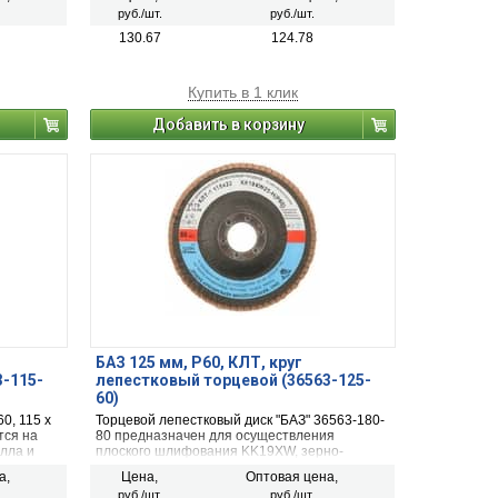
руб./шт.
руб./шт.
130.67
124.78
Купить в 1 клик
Добавить в корзину
БАЗ 125 мм, P60, КЛТ, круг
3-115-
лепестковый торцевой (36563-125-
60)
0, 115 х
Торцевой лепестковый диск "БАЗ" 36563-180-
тся на
80 предназначен для осуществления
лла и
плоского шлифования KK19XW, зерно-
электрокорунд нормальный, P60, 125 х 22 мм
а,
Цена,
Оптовая цена,
руб./шт.
руб./шт.