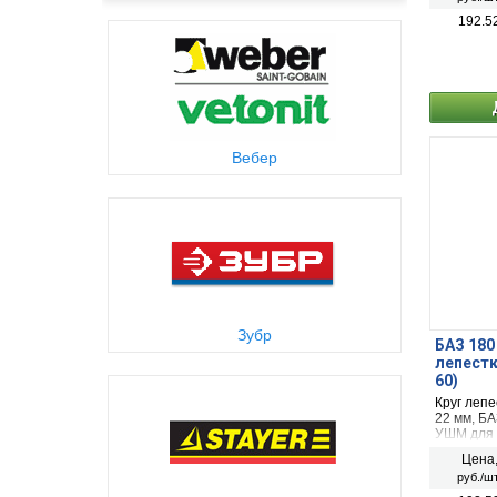
192.5
Вебер
Зубр
БАЗ 180
лепестк
60)
Круг лепе
22 мм, Б
УШМ для 
дерева
Цена
руб./шт