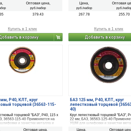
древесины и других
лакокрасочных покрытий других ма
а,
Оптовая цена,
Цена,
Оптовая це
ических материалов.
абор
руб./набор
руб./набор
руб./набо
35
379.43
267.78
255.70
Купить в 1 клик
Купить в 1 клик
Добавить в корзину
Добавить в корзину
 мм, P40, КЛТ, круг
БАЗ 125 мм, P40, КЛТ, круг
овый торцевой (36563-115-
лепестковый торцевой (3656
40)
стковый торцевой "БАЗ", P40, 115 х
Круг лепестковый торцевой "БАЗ", P4
АЗ, 36563-115-40 Применяется на
22 мм, БАЗ, 36563-125-40 Применяе
шлифовки и зачистки металла и
УШМ для шлифовки и зачистки мета
дерева
,
Оптовая цена,
Цена,
Оптовая цен