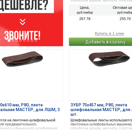
обработки дерева, металла, пластик
лакокрасочных покрытий других ма
Цена,
Оптовая це
руб./набор
руб./набо
267.78
255.70
Купить в 1 клик
Добавить в корзину
0х610 мм, P80, лента
ЗУБР 75х457 мм, P80, лента
альная МАСТЕР, для ЛШМ, 3
шлифовальная МАСТЕР, для 
шт.
тся на ленточно-шлифовальной
Шлифовальные ленты используютс
ля предварительного,
ленточных шлифовальных машинка
очного и финишного шлифования
обработки дерева, металла, пластик