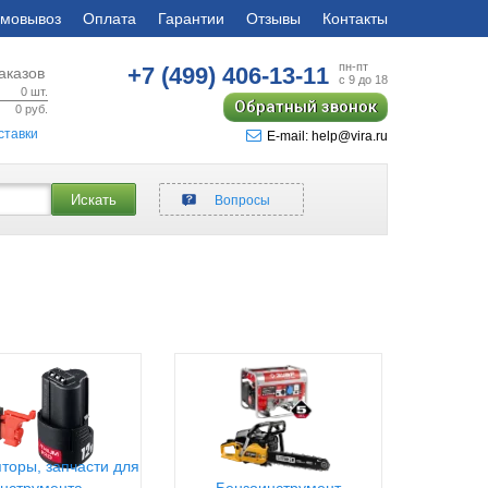
мовывоз
Оплата
Гарантии
Отзывы
Контакты
пн-пт
+7 (499)
406-13-11
аказов
с 9 до 18
0
шт.
Обратный звонок
0
руб.
ставки
E-mail: help@vira.ru
Искать
Вопросы
торы, запчасти для