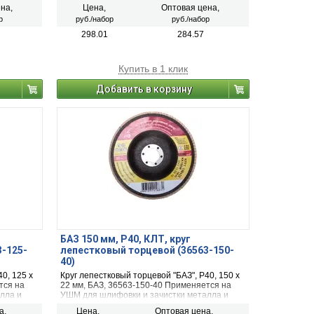
териалов
металла, древесины и других
на,
Цена,
Оптовая цена,
неметаллических материалов.
р
руб./набор
руб./набор
298.01
284.57
Купить в 1 клик
Добавить в корзину
БАЗ 150 мм, P40, КЛТ, круг
3-125-
лепестковый торцевой (36563-150-
40)
0, 125 х
Круг лепестковый торцевой "БАЗ", P40, 150 х
тся на
22 мм, БАЗ, 36563-150-40 Применяется на
лла и
УШМ для шлифовки и зачистки металла и
дерева
а,
Цена,
Оптовая цена,