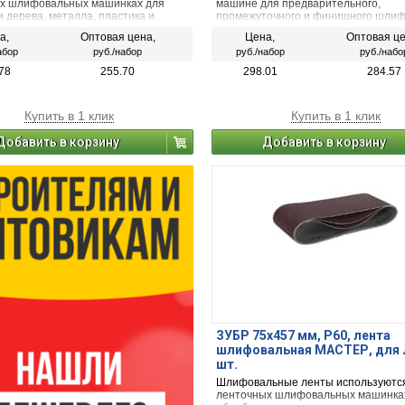
х шлифовальных машинках для
машине для предварительного,
 дерева, металла, пластика и
промежуточного и финишного шли
очных покрытий других материалов
металла, древесины и других
а,
Оптовая цена,
Цена,
Оптовая це
неметаллических материалов.
абор
руб./набор
руб./набор
руб./набо
78
255.70
298.01
284.57
Купить в 1 клик
Купить в 1 клик
Добавить в корзину
Добавить в корзину
ЗУБР 75х457 мм, P60, лента
шлифовальная МАСТЕР, для 
шт.
Шлифовальные ленты используютс
ленточных шлифовальных машинка