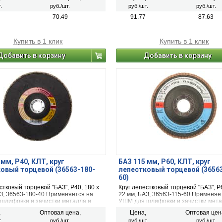
.
руб./шт.
руб./шт.
руб./шт.
70.49
91.77
87.63
Купить в 1 клик
Купить в 1 клик
Добавить в корзину
Добавить в корзину
 мм, P40, КЛТ, круг
БАЗ 115 мм, P60, КЛТ, круг
овый торцевой (36563-180-
лепестковый торцевой (3656
60)
стковый торцевой "БАЗ", P40, 180 х
Круг лепестковый торцевой "БАЗ", P6
АЗ, 36563-180-40 Применяется на
22 мм, БАЗ, 36563-115-60 Применяе
шлифовки и зачистки металла и
УШМ для шлифовки и зачистки мета
дерева
,
Оптовая цена,
Цена,
Оптовая цен
.
руб./шт.
руб./шт.
руб./шт.