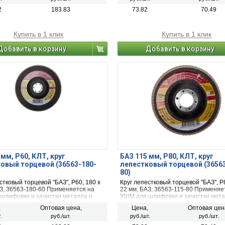
2
183.83
73.82
70.49
Купить в 1 клик
Купить в 1 клик
Добавить в корзину
Добавить в корзину
 мм, P60, КЛТ, круг
БАЗ 115 мм, P80, КЛТ, круг
овый торцевой (36563-180-
лепестковый торцевой (3656
80)
стковый торцевой "БАЗ", P60, 180 х
Круг лепестковый торцевой "БАЗ", P8
АЗ, 36563-180-60 Применяется на
22 мм, БАЗ, 36563-115-80 Применяе
шлифовки и зачистки металла и
УШМ для шлифовки и зачистки мета
дерева
,
Оптовая цена,
Цена,
Оптовая цен
.
руб./шт.
руб./шт.
руб./шт.