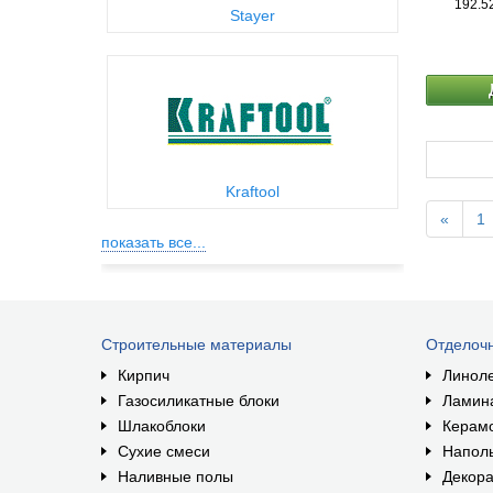
192.5
Stayer
Kraftool
«
1
показать все...
Строительные материалы
Отделоч
Кирпич
Линол
Газосиликатные блоки
Ламин
Шлакоблоки
Керам
Сухие смеси
Наполь
Наливные полы
Декора