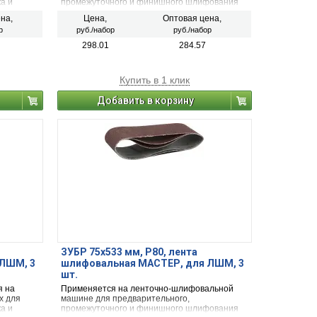
а и
промежуточного и финишного шлифования
териалов
металла, древесины и других
на,
Цена,
Оптовая цена,
неметаллических материалов.
р
руб./набор
руб./набор
298.01
284.57
Купить в 1 клик
Добавить в корзину
ЗУБР 75х533 мм, P80, лента
ЛШМ, 3
шлифовальная МАСТЕР, для ЛШМ, 3
шт.
я на
Применяется на ленточно-шлифовальной
х для
машине для предварительного,
а и
промежуточного и финишного шлифования