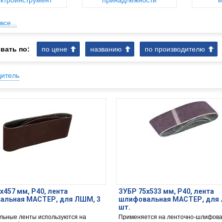
ктроинструмент
принадлежности
и
все...
вать по:
по цене
названию
по производителю
дитель
х457 мм, P40, лента
ЗУБР 75х533 мм, P40, лента
альная МАСТЕР, для ЛШМ, 3
шлифовальная МАСТЕР, для 
шт.
ьные ленты используются на
Применяется на ленточно-шлифов