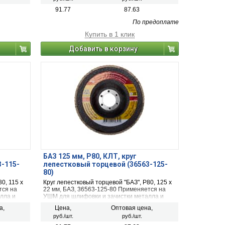
91.77
87.63
По предоплате
Купить в 1 клик
Добавить в корзину
БАЗ 125 мм, P80, КЛТ, круг
3-115-
лепестковый торцевой (36563-125-
80)
0, 115 х
Круг лепестковый торцевой "БАЗ", P80, 125 х
тся на
22 мм, БАЗ, 36563-125-80 Применяется на
лла и
УШМ для шлифовки и зачистки металла и
дерева
а,
Цена,
Оптовая цена,
руб./шт.
руб./шт.