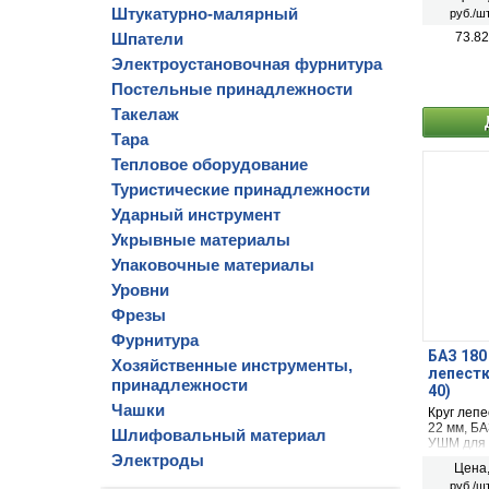
Штукатурно-малярный
руб./шт
Шпатели
73.82
Электроустановочная фурнитура
Постельные принадлежности
Такелаж
Тара
Тепловое оборудование
Туристические принадлежности
Ударный инструмент
Укрывные материалы
Упаковочные материалы
Уровни
Фрезы
Фурнитура
БАЗ 180
Хозяйственные инструменты,
лепестк
принадлежности
40)
Чашки
Круг лепе
22 мм, Б
Шлифовальный материал
УШМ для 
Электроды
дерева
Цена
руб./шт