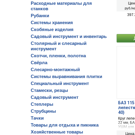
металла, 
Расходные материалы для
Цен
неметалл
станков
руб./н
397.
Рубанки
Системы хранения
Скобяные изделия
Садовый инструмент и инвентарь
Столярный и слесарный
инструмент
Скотчи, пленки, полотна
Свёрла
Слесарно-монтажный
Системы выравнивания плитки
Специальный инструмент
Стамески, резцы
Садовый инструмент
БАЗ 115
Степлеры
лепестк
Струбцины
40)
Тачки
Круг лепе
22 мм, Б
Товары для отдыха и пикника
УШМ для 
дерева
Хозяйственные товары
Цена