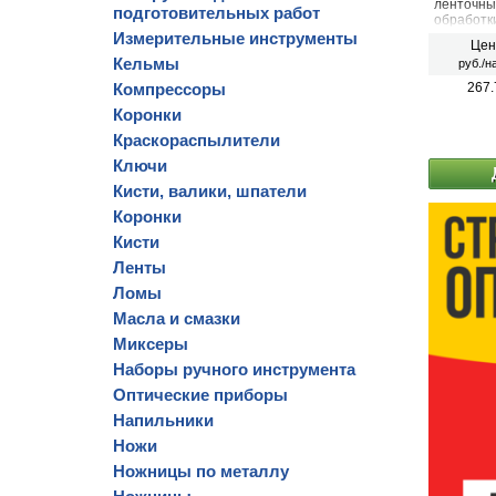
ленточны
подготовительных работ
обработки
лакокрас
Измерительные инструменты
Цен
Кельмы
руб./н
Компрессоры
267.
Коронки
Краскораспылители
Ключи
Кисти, валики, шпатели
Коронки
Кисти
Ленты
Ломы
Масла и смазки
Миксеры
Наборы ручного инструмента
Оптические приборы
Напильники
Ножи
Ножницы по металлу