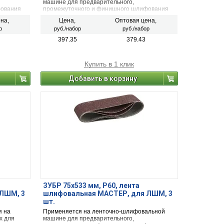
машине для предварительного,
фования
промежуточного и финишного шлифования
металла, древесины и других
на,
Цена,
Оптовая цена,
неметаллических материалов.
р
руб./набор
руб./набор
397.35
379.43
Купить в 1 клик
Добавить в корзину
ЗУБР 75х533 мм, P60, лента
ЛШМ, 3
шлифовальная МАСТЕР, для ЛШМ, 3
шт.
я на
Применяется на ленточно-шлифовальной
х для
машине для предварительного,