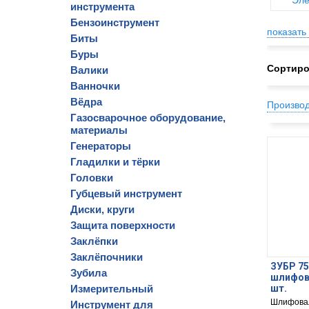
Эле
инструмента
Бензоинструмент
показать 
Биты
Буры
Сортиро
Валики
Ванночки
Вёдра
Произво
Газосварочное оборудование,
материалы
Генераторы
Гладилки и тёрки
Головки
Губцевый инструмент
Диски, круги
Защита поверхности
Заклёпки
Заклёпочники
ЗУБР 75
Зубила
шлифов
Измерительный
шт.
Шлифовал
Инструмент для