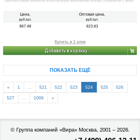
берг­лас­со­вая ру­ко­ят­ка Конструкция крепления головы к рукоятке Сверх­
проч­ное
Цена,
Оптовая цена,
руб./шт.
руб./шт.
967.48
923.83
Купить в 1 клик
Добавить в корзину
ПОКАЗАТЬ ЕЩЁ
«
1
...
521
522
523
524
525
526
527
...
1006
»
©
Группа компаний «Вира»
Москва, 2001 – 2026.