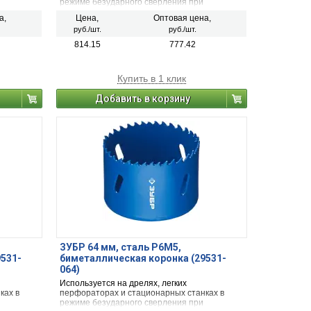
режиме безударного сверления при
сверлении металла, дерева, ДСП,
а,
Цена,
Оптовая цена,
гипсокартона и твёрдых пластмасс.
руб./шт.
руб./шт.
814.15
777.42
Купить в 1 клик
Добавить в корзину
ЗУБР 64 мм, сталь Р6М5,
9531-
биметаллическая коронка (29531-
064)
Используется на дрелях, легких
ках в
перфораторах и стационарных станках в
режиме безударного сверления при