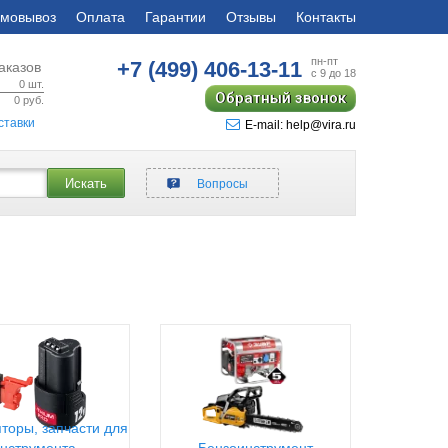
мовывоз
Оплата
Гарантии
Отзывы
Контакты
пн-пт
+7 (499)
406-13-11
аказов
с 9 до 18
0
шт.
Обратный звонок
0
руб.
ставки
E-mail: help@vira.ru
Искать
Вопросы
торы, запчасти для