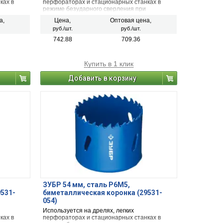
ках в
перфораторах и стационарных станках в
режиме безударного сверления при
сверлении металла, дерева, ДСП,
а,
Цена,
Оптовая цена,
гипсокартона и твёрдых пластмасс.
руб./шт.
руб./шт.
742.88
709.36
Купить в 1 клик
Добавить в корзину
ЗУБР 54 мм, сталь Р6М5,
9531-
биметаллическая коронка (29531-
054)
Используется на дрелях, легких
ках в
перфораторах и стационарных станках в