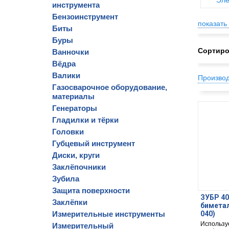
Эле
инструмента
Бензоинструмент
показать 
Биты
Буры
Сортиро
Ванночки
Вёдра
Валики
Произво
Газосварочное оборудование,
материалы
Генераторы
Гладилки и тёрки
Головки
Губцевый инструмент
Диски, круги
Заклёпочники
Зубила
Защита поверхности
ЗУБР 40
Заклёпки
биметал
Измерительные инструменты
040)
Используе
Измерительный