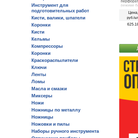
перфорат
Инструмент для
режиме б
сверлени
подготовительных работ
Цена
гипсокарт
Кисти, валики, шпатели
руб./шт
Коронки
625.1
Кисти
Кельмы
Компрессоры
Коронки
Краскораспылители
Ключи
Ленты
Ломы
Масла и смазки
Миксеры
Ножи
Ножницы по металлу
Ножницы
Ножовки и пилы
Наборы ручного инструмента