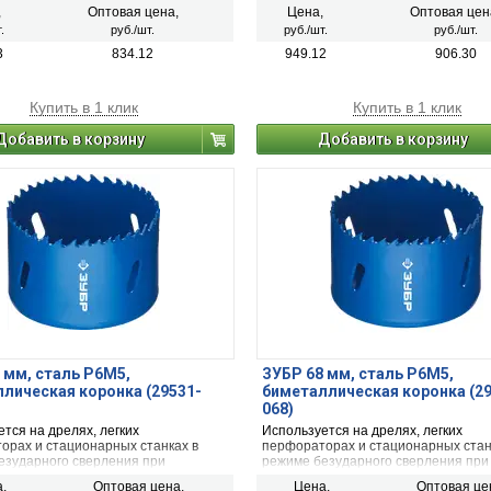
и металла, дерева, ДСП,
сверлении металла, дерева, ДСП,
,
Оптовая цена,
Цена,
Оптовая цен
она и твёрдых пластмасс.
гипсокартона и твёрдых пластмасс.
.
руб./шт.
руб./шт.
руб./шт.
3
834.12
949.12
906.30
Купить в 1 клик
Купить в 1 клик
Добавить в корзину
Добавить в корзину
 мм, сталь Р6М5,
ЗУБР 68 мм, сталь Р6М5,
лическая коронка (29531-
биметаллическая коронка (2
068)
тся на дрелях, легких
Используется на дрелях, легких
орах и стационарных станках в
перфораторах и стационарных стан
езударного сверления при
режиме безударного сверления при
и металла, дерева, ДСП,
сверлении металла, дерева, ДСП,
,
Оптовая цена,
Цена,
Оптовая це