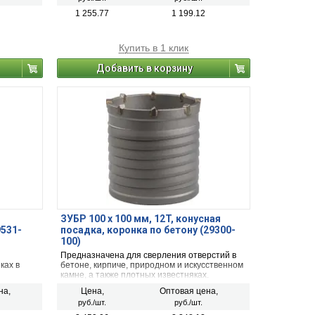
1 255.77
1 199.12
Купить в 1 клик
Добавить в корзину
ЗУБР 100 x 100 мм, 12T, конусная
9531-
посадка, коронка по бетону (29300-
100)
Предназначена для сверления отверстий в
ках в
бетоне, кирпиче, природном и искусственном
камне, а также плотных известняках.
Используется с дрелями и перфораторами
на,
Цена,
Оптовая цена,
мощностью не менее 850 Вт в режиме
руб./шт.
руб./шт.
ударного сверления.