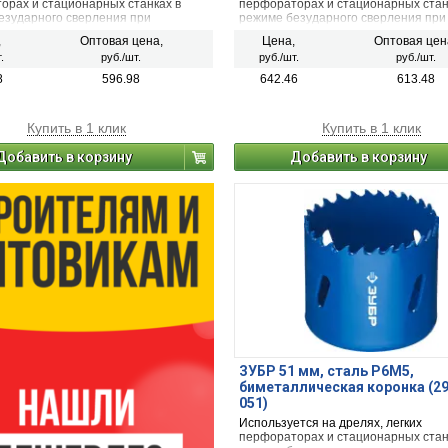
орах и стационарных станках в
перфораторах и стационарных стан
езударного сверления при
режиме безударного сверления при
и металла, дерева, ДСП,
сверлении металла, дерева, ДСП,
,
Оптовая цена,
Цена,
Оптовая цен
она и твёрдых пластмасс.
гипсокартона и твёрдых пластмасс.
.
руб./шт.
руб./шт.
руб./шт.
8
596.98
642.46
613.48
Купить в 1 клик
Купить в 1 клик
Добавить в корзину
Добавить в корзину
ЗУБР 51 мм, сталь Р6М5,
биметаллическая коронка (2
051)
Используется на дрелях, легких
перфораторах и стационарных стан