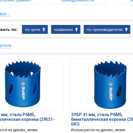
ктроинструмент
принадлежности
и
все...
вать по:
по цене
названию
по производителю
дитель
 мм, сталь Р6М5,
ЗУБР 41 мм, сталь Р6М5,
лическая коронка (29531-
биметаллическая коронка (2
041)
тся на дрелях, легких
Используется на дрелях, легких