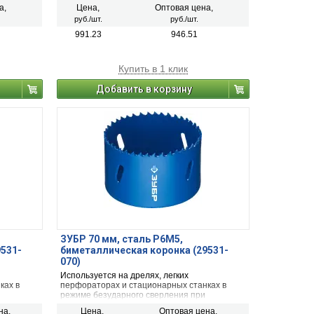
сверлении металла, дерева, ДСП,
а,
Цена,
Оптовая цена,
гипсокартона и твёрдых пластмасс.
руб./шт.
руб./шт.
991.23
946.51
Купить в 1 клик
Добавить в корзину
ЗУБР 70 мм, сталь Р6М5,
9531-
биметаллическая коронка (29531-
070)
Используется на дрелях, легких
ках в
перфораторах и стационарных станках в
режиме безударного сверления при
сверлении металла, дерева, ДСП,
на,
Цена,
Оптовая цена,