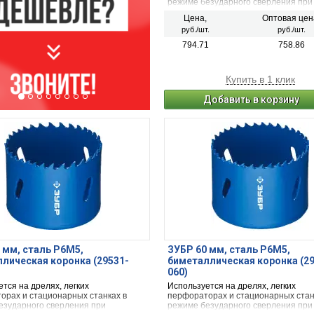
режиме безударного сверления при
сверлении металла, дерева, ДСП,
Цена,
Оптовая цен
гипсокартона и твёрдых пластмасс.
руб./шт.
руб./шт.
794.71
758.86
Купить в 1 клик
Добавить в корзину
 мм, сталь Р6М5,
ЗУБР 60 мм, сталь Р6М5,
лическая коронка (29531-
биметаллическая коронка (2
060)
тся на дрелях, легких
Используется на дрелях, легких
орах и стационарных станках в
перфораторах и стационарных стан
езударного сверления при
режиме безударного сверления при