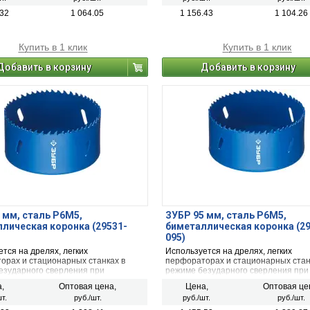
.32
1 064.05
1 156.43
1 104.26
Купить в 1 клик
Купить в 1 клик
Добавить в корзину
Добавить в корзину
 мм, сталь Р6М5,
ЗУБР 95 мм, сталь Р6М5,
лическая коронка (29531-
биметаллическая коронка (2
095)
тся на дрелях, легких
Используется на дрелях, легких
орах и стационарных станках в
перфораторах и стационарных стан
езударного сверления при
режиме безударного сверления при
и металла, дерева, ДСП,
сверлении металла, дерева, ДСП,
,
Оптовая цена,
Цена,
Оптовая це
она и твёрдых пластмасс.
гипсокартона и твёрдых пластмасс.
т.
руб./шт.
руб./шт.
руб./шт.