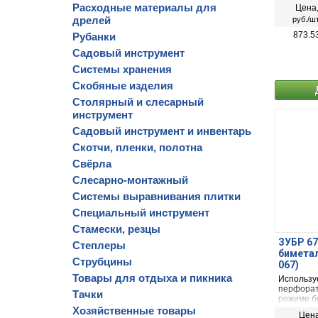
сверлени
Расходные материалы для
Цена
гипсокарт
дрелей
руб./шт
873.5
Рубанки
Садовый инструмент
Системы хранения
Скобяные изделия
Столярный и слесарный
инструмент
Садовый инструмент и инвентарь
Скотчи, пленки, полотна
Свёрла
Слесарно-монтажный
Системы выравнивания плитки
Специальный инструмент
Стамески, резцы
ЗУБР 67
Степлеры
биметал
Струбцины
067)
Товары для отдыха и пикника
Используе
перфорат
Тачки
режиме б
сверлени
Хозяйственные товары
Цена