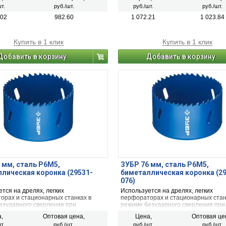
она и твёрдых пластмасс.
гипсокартона и твёрдых пластмасс.
т.
руб./шт.
руб./шт.
руб./шт.
.02
982.60
1 072.21
1 023.84
Купить в 1 клик
Купить в 1 клик
Добавить в корзину
Добавить в корзину
 мм, сталь Р6М5,
ЗУБР 76 мм, сталь Р6М5,
лическая коронка (29531-
биметаллическая коронка (2
076)
тся на дрелях, легких
Используется на дрелях, легких
орах и стационарных станках в
перфораторах и стационарных стан
езударного сверления при
режиме безударного сверления при
и металла, дерева, ДСП,
сверлении металла, дерева, ДСП,
,
Оптовая цена,
Цена,
Оптовая це
она и твёрдых пластмасс.
гипсокартона и твёрдых пластмасс.
т.
руб./шт.
руб./шт.
руб./шт.