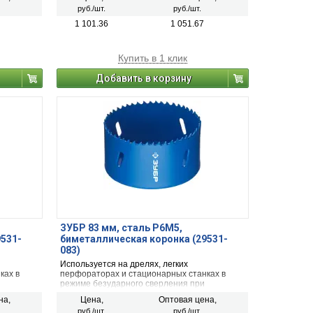
гипсокартона и твёрдых пластмасс.
руб./шт.
руб./шт.
1 101.36
1 051.67
Купить в 1 клик
Добавить в корзину
ЗУБР 83 мм, сталь Р6М5,
9531-
биметаллическая коронка (29531-
083)
Используется на дрелях, легких
ках в
перфораторах и стационарных станках в
режиме безударного сверления при
сверлении металла, дерева, ДСП,
на,
Цена,
Оптовая цена,
гипсокартона и твёрдых пластмасс.
руб./шт.
руб./шт.