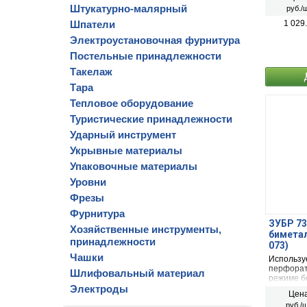
гипсокарт
Штукатурно-малярный
руб./ш
Шпатели
1 029
Электроустановочная фурнитура
Постельные принадлежности
Такелаж
Тара
Тепловое оборудование
Туристические принадлежности
Ударный инструмент
Укрывные материалы
Упаковочные материалы
Уровни
Фрезы
Фурнитура
ЗУБР 73
Хозяйственные инструменты,
биметал
принадлежности
073)
Чашки
Используе
перфорат
Шлифовальный материал
режиме б
Электроды
сверлени
Цена
гипсокарт
руб./ш