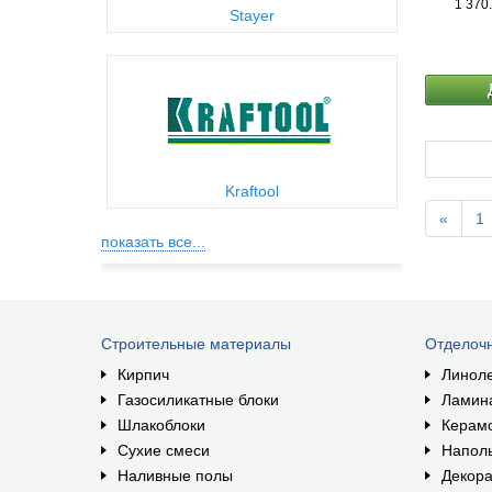
1 370
Stayer
Kraftool
«
1
показать все...
Строительные материалы
Отделоч
Кирпич
Линол
Газосиликатные блоки
Ламин
Шлакоблоки
Керам
Сухие смеси
Наполь
Наливные полы
Декора