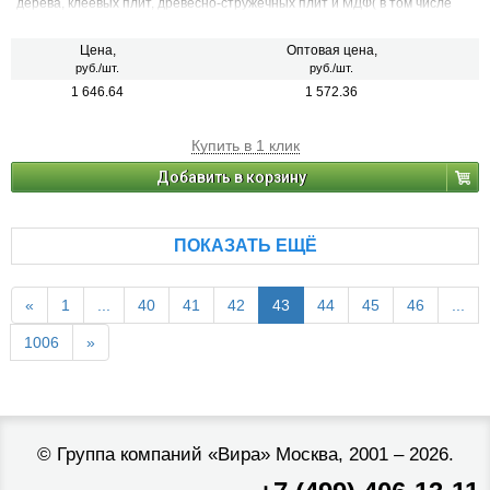
дерева, клеевых плит, древесно-стружечных плит и МДФ( в том числе
облицованных натуральным шпоном, меланиновой пленкой. бумагой.
пластиком и др.)фанеры и облицованной фанеры
Цена,
Оптовая цена,
руб./шт.
руб./шт.
1 646.64
1 572.36
Купить в 1 клик
Добавить в корзину
ПОКАЗАТЬ ЕЩЁ
«
1
...
40
41
42
43
44
45
46
...
1006
»
©
Группа компаний «Вира»
Москва, 2001 – 2026.