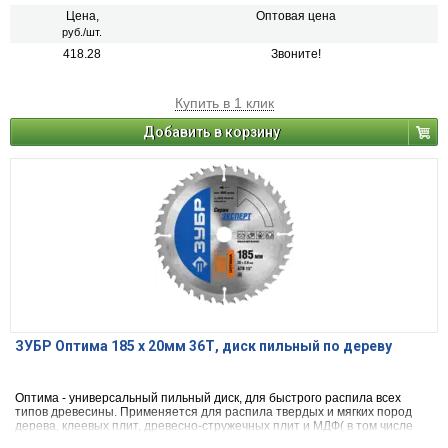
пластиком и др.)фанеры и облицованной фанеры
Цена,
Оптовая цена
руб./шт.
418.28
Звоните!
Купить в 1 клик
Добавить в корзину
ЗУБР Оптима 185 x 20мм 36Т, диск пильный по дереву
Оптима - универсальный пильный диск, для быстрого распила всех
типов древесины. Применяется для распила твердых и мягких пород
дерева, клеевых плит, древесно-стружечных плит и МДФ( в том числе
облицованных натуральным шпоном, меланиновой пленкой. бумагой.