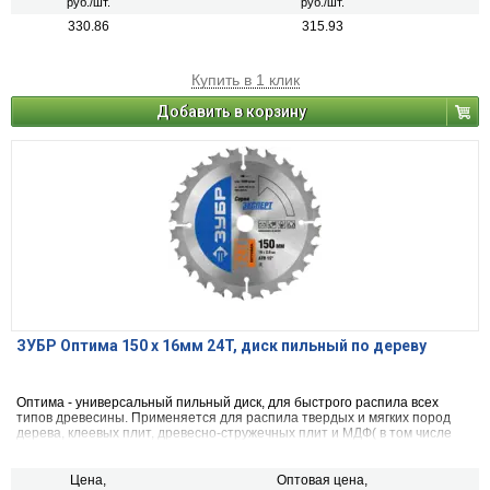
руб./шт.
руб./шт.
330.86
315.93
Купить в 1 клик
Добавить в корзину
ЗУБР Оптима 150 x 16мм 24T, диск пильный по дереву
Оптима - универсальный пильный диск, для быстрого распила всех
типов древесины. Применяется для распила твердых и мягких пород
дерева, клеевых плит, древесно-стружечных плит и МДФ( в том числе
облицованных натуральным шпоном, меланиновой пленкой. бумагой.
пластиком и др.)фанеры и облицованной фанеры
Цена,
Оптовая цена,