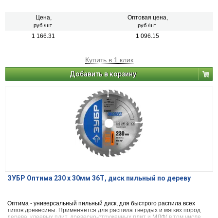
облицованных натуральным шпоном, меланиновой пленкой. бумагой.
пластиком и др.)фанеры и облицованной фанеры
Цена,
Оптовая цена,
руб./шт.
руб./шт.
1 166.31
1 096.15
Купить в 1 клик
Добавить в корзину
ЗУБР Оптима 230 x 30мм 36Т, диск пильный по дереву
Оптима - универсальный пильный диск, для быстрого распила всех
типов древесины. Применяется для распила твердых и мягких пород
дерева, клеевых плит, древесно-стружечных плит и МДФ( в том числе