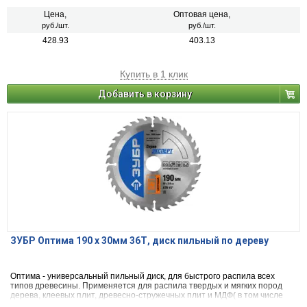
пластиком и др.)фанеры и облицованной фанеры
Цена,
Оптовая цена,
руб./шт.
руб./шт.
428.93
403.13
Купить в 1 клик
Добавить в корзину
ЗУБР Оптима 190 x 30мм 36Т, диск пильный по дереву
Оптима - универсальный пильный диск, для быстрого распила всех
типов древесины. Применяется для распила твердых и мягких пород
дерева, клеевых плит, древесно-стружечных плит и МДФ( в том числе
облицованных натуральным шпоном, меланиновой пленкой. бумагой.