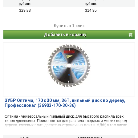
руб./шт.
руб./шт.
329.83
314.95
Купить в 1 клик
Добавить в корзину
ЗУБР Оптима, 170 x 30 мм, 36Т, пильный диск по дереву,
Профессионал (36903-170-30-36)
Оптима - универсальный пильный диск, для быстрого распила всех
типов древесины. Применяется для распила твердых и мягких пород
дерева, клеевых плит, древесно-стружечных плит и МДФ( в том числе
облицованных натуральным шпоном, меланиновой пленкой. бумагой.
пластиком и др.)фанеры и облицованной фанеры