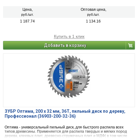
облицованных натуральным шпоном, меланиновой пленкой. бумагой.
пластиком и др.)фанеры и облицованной фанеры
Цена,
Оптовая цена,
руб./шт.
руб./шт.
1 187.74
1 134.16
Купить в 1 клик
Добавить в корзину
ЗУБР Оптима, 200 x 32 мм, 36Т, пильный диск по дереву,
Профессионал (36903-200-32-36)
Оптима - универсальный пильный диск, для быстрого распила всех
типов древесины. Применяется для распила твердых и мягких пород
дерева, клеевых плит, древесно-стружечных плит и МДФ( в том числе