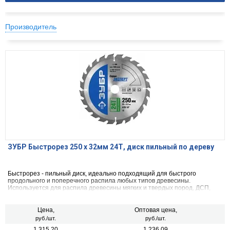
Производитель
ЗУБР Быстрорез 250 x 32мм 24Т, диск пильный по дереву
Быстрорез - пильный диск, идеально подходящий для быстрого
продольного и поперечного распила любых типов древесины.
Используется для распила древесины мягких и твердых пород, ДСП,
МДФ и фанеры.
Цена,
Оптовая цена,
руб./шт.
руб./шт.
1 315.20
1 236.09