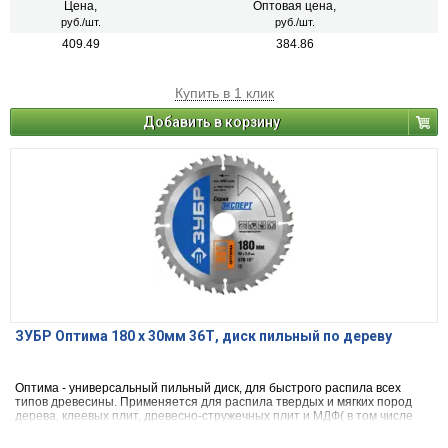
Цена,
Оптовая цена,
руб./шт.
руб./шт.
409.49
384.86
Купить в 1 клик
Добавить в корзину
ЗУБР Оптима 180 x 30мм 36Т, диск пильный по дереву
Оптима - универсальный пильный диск, для быстрого распила всех
типов древесины. Применяется для распила твердых и мягких пород
дерева, клеевых плит, древесно-стружечных плит и МДФ( в том числе
облицованных натуральным шпоном, меланиновой пленкой. бумагой.
пластиком и др.)фанеры и облицованной фанеры