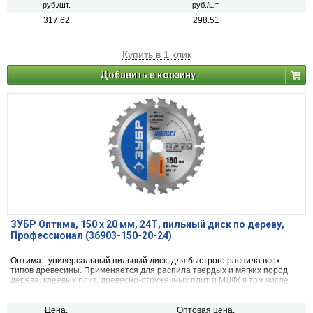
руб./шт.
руб./шт.
317.62
298.51
Купить в 1 клик
Добавить в корзину
ЗУБР Оптима, 150 x 20 мм, 24Т, пильный диск по дереву,
Профессионал (36903-150-20-24)
Оптима - универсальный пильный диск, для быстрого распила всех
типов древесины. Применяется для распила твердых и мягких пород
дерева, клеевых плит, древесно-стружечных плит и МДФ( в том числе
облицованных натуральным шпоном, меланиновой пленкой. бумагой.
пластиком и др.)фанеры и облицованной фанеры
Цена,
Оптовая цена,