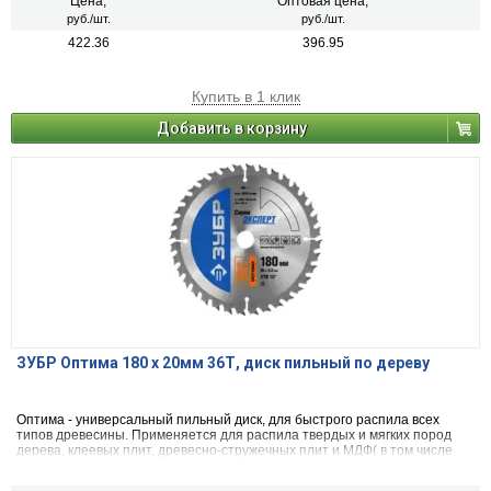
Цена,
Оптовая цена,
руб./шт.
руб./шт.
422.36
396.95
Купить в 1 клик
Добавить в корзину
ЗУБР Оптима 180 x 20мм 36Т, диск пильный по дереву
Оптима - универсальный пильный диск, для быстрого распила всех
типов древесины. Применяется для распила твердых и мягких пород
дерева, клеевых плит, древесно-стружечных плит и МДФ( в том числе
облицованных натуральным шпоном, меланиновой пленкой. бумагой.
пластиком и др.)фанеры и облицованной фанеры