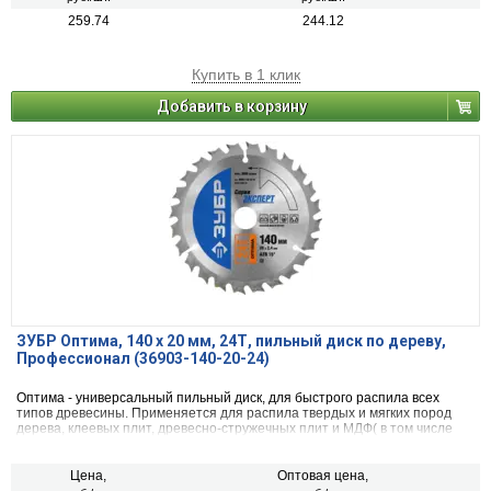
259.74
244.12
Купить в 1 клик
Добавить в корзину
ЗУБР Оптима, 140 x 20 мм, 24Т, пильный диск по дереву,
Профессионал (36903-140-20-24)
Оптима - универсальный пильный диск, для быстрого распила всех
типов древесины. Применяется для распила твердых и мягких пород
дерева, клеевых плит, древесно-стружечных плит и МДФ( в том числе
облицованных натуральным шпоном, меланиновой пленкой. бумагой.
пластиком и др.)фанеры и облицованной фанеры
Цена,
Оптовая цена,