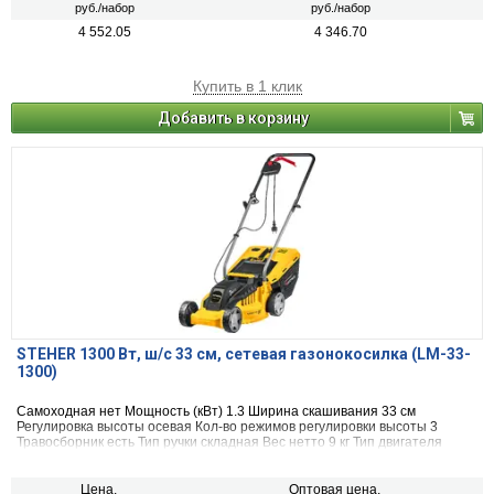
руб./набор
руб./набор
4 552.05
4 346.70
Купить в 1 клик
Добавить в корзину
STEHER 1300 Вт, ш/с 33 cм, сетевая газонокосилка (LM-33-
1300)
Самоходная нет Мощность (кВт) 1.3 Ширина скашивания 33 см
Регулировка высоты осевая Кол-во режимов регулировки высоты 3
Травосборник есть Тип ручки складная Вес нетто 9 кг Тип двигателя
электрический Высота скашивания min 25 мм Высота скашивания max
65 мм
Цена,
Оптовая цена,