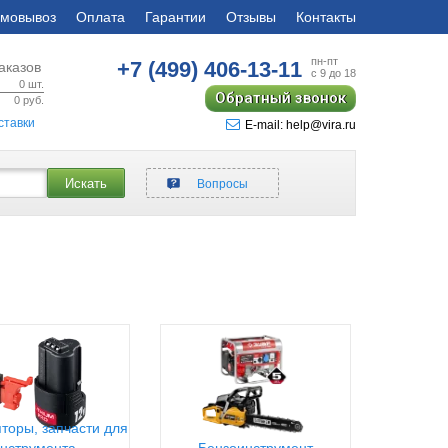
мовывоз
Оплата
Гарантии
Отзывы
Контакты
пн-пт
+7 (499)
406-13-11
аказов
с 9 до 18
0
шт.
Обратный звонок
0
руб.
ставки
E-mail: help@vira.ru
Искать
Вопросы
торы, запчасти для