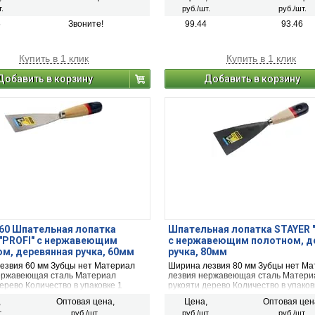
ая лакированная ручка
Деревянная лакированная ручка
.
руб./шт.
руб./шт.
100 мм
Размер: 120 мм
5
Звоните!
99.44
93.46
Купить в 1 клик
Купить в 1 клик
Добавить в корзину
Добавить в корзину
60 Шпательная лопатка
Шпательная лопатка STAYER 
"PROFI" c нержавеющим
c нержавеющим полотном, д
м, деревянная ручка, 60мм
ручка, 80мм
езвия 60 мм Зубцы нет Материал
Ширина лезвия 80 мм Зубцы нет Ма
ержавеющая сталь Материал
лезвия нержавеющая сталь Матери
ерево Количество в упаковке 1
рукояти дерево Количество в упаков
,
Оптовая цена,
Цена,
Оптовая цен
.
руб./шт.
руб./шт.
руб./шт.