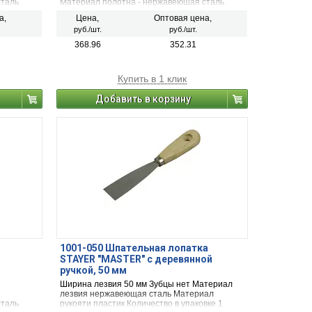
сталь
Материал полотна - нержавеющая сталь
а,
Цена,
Оптовая цена,
руб./шт.
руб./шт.
368.96
352.31
Купить в 1 клик
Добавить в корзину
1001-050 Шпательная лопатка
STAYER "MASTER" c деревянной
ручкой, 50 мм
5-075)
Ширина лезвия 50 мм Зубцы нет Материал
лезвия нержавеющая сталь Материал
сталь
рукояти пластик Количество в упаковке 1