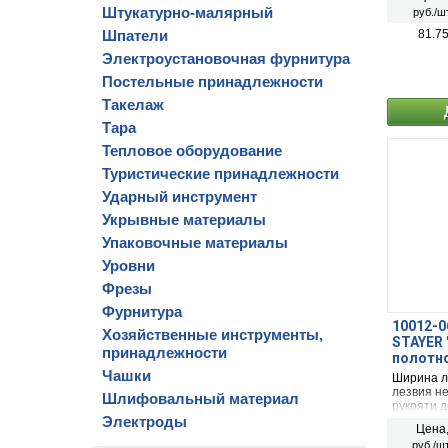
Деревянн
Штукатурно-малярный
руб./шт
Размер: 
Шпатели
81.7
Электроустановочная фурнитура
Постельные принадлежности
Такелаж
Тара
Тепловое оборудование
Туристические принадлежности
Ударный инструмент
Укрывные материалы
Упаковочные материалы
Уровни
Фрезы
Фурнитура
10012-0
Хозяйственные инструменты,
STAYER 
принадлежности
полотно
Чашки
Ширина л
лезвия н
Шлифовальный материал
рукояти д
Электроды
Цена
руб./шт