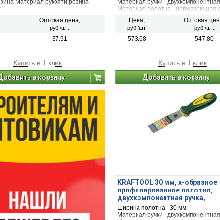
езина Материал рукояти:резина
Материал ручки - двухкомпонентная
т
Материал полотна - нержавеющая 
,
Оптовая цена,
Цена,
Оптовая цен
.
руб./шт.
руб./шт.
руб./шт.
37.91
573.68
547.80
Купить в 1 клик
Купить в 1 клик
Добавить в корзину
Добавить в корзину
KRAFTOOL 30 мм, х-образное
профилированное полотно,
двухкомпонентная ручка,
нержавеющий, шпатель (1003
Ширина полотна - 30 мм
Материал ручки - двухкомпонентная