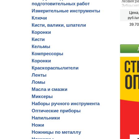
лезвия:р
подготовительных работ
Зубцы:не
Измерительные инструменты
Цена
Ключи
руб./шт
Кисти, валики, шпатели
39.70
Коронки
Кисти
Кельмы
Компрессоры
Коронки
Краскораспылители
Ленты
Ломы
Масла и смазки
Миксеры
Наборы ручного инструмента
Оптические приборы
Напильники
Ножи
Ножницы по металлу