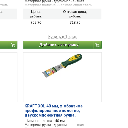
Материал ручки - двухкомпонентная
сталь
Материал полотна - нержавеющая сталь
а,
Цена,
Оптовая цена,
руб./шт.
руб./шт.
752.70
718.75
Купить в 1 клик
Добавить в корзину
KRAFTOOL 40 мм, х-образное
профилированное полотно,
двухкомпонентная ручка,
5-030)
нержавеющий, шпатель (10035-040)
Ширина полотна - 40 мм
Материал ручки - двухкомпонентная