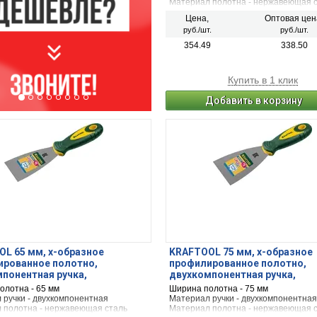
Материал полотна - нержавеющая 
Цена,
Оптовая цен
руб./шт.
руб./шт.
354.49
338.50
Купить в 1 клик
Добавить в корзину
L 65 мм, х-образное
KRAFTOOL 75 мм, х-образное
ированное полотно,
профилированное полотно,
понентная ручка,
двухкомпонентная ручка,
ющий, шпатель (10035-065)
нержавеющий, шпатель (1003
олотна - 65 мм
Ширина полотна - 75 мм
 ручки - двухкомпонентная
Материал ручки - двухкомпонентная
 полотна - нержавеющая сталь
Материал полотна - нержавеющая 