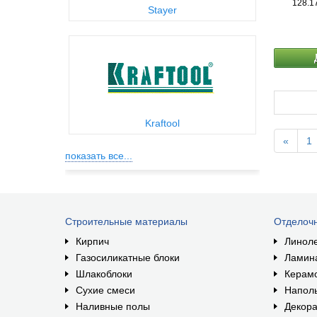
128.1
Stayer
Kraftool
«
1
показать все...
Строительные материалы
Отделоч
Кирпич
Линол
Газосиликатные блоки
Ламин
Шлакоблоки
Керам
Сухие смеси
Наполь
Наливные полы
Декора