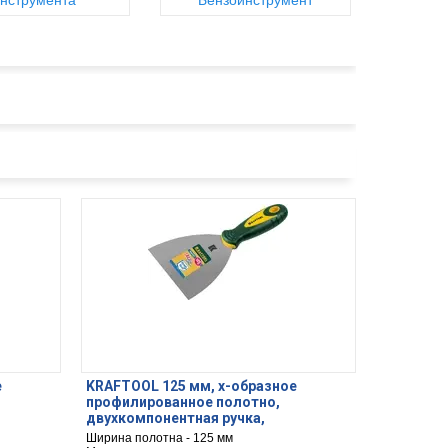
нструмента
Бензоинструмент
е
KRAFTOOL 125 мм, х-образное
профилированное полотно,
двухкомпонентная ручка,
5-100)
нержавеющий, шпатель (10035-125)
Ширина полотна - 125 мм