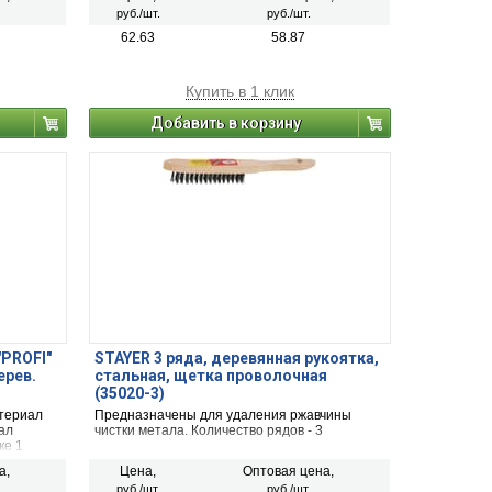
Деревянная лакированная ручка
руб./шт.
руб./шт.
Размер: 40 мм
62.63
58.87
Купить в 1 клик
Добавить в корзину
"PROFI"
STAYER 3 ряда, деревянная рукоятка,
ерев.
стальная, щетка проволочная
(35020-3)
териал
Предназначены для удаления ржавчины
ал
чистки метала. Количество рядов - 3
ке 1
а,
Цена,
Оптовая цена,
руб./шт.
руб./шт.