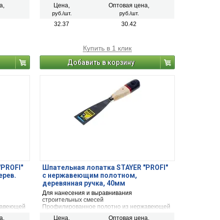
а,
Цена,
Оптовая цена,
руб./шт.
руб./шт.
32.37
30.42
Купить в 1 клик
Добавить в корзину
"PROFI"
Шпательная лопатка STAYER "PROFI"
ерев.
c нержавеющим полотном,
деревянная ручка, 40мм
Для нанесения и выравнивания
строительных смесей
жавеющей
Профилированное полотно из нержавеющей
стали
а,
Цена,
Оптовая цена,