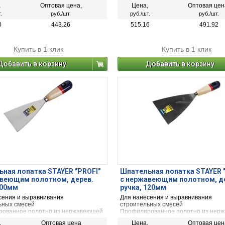
,
Оптовая цена,
Цена,
Оптовая цен
.
руб./шт.
руб./шт.
руб./шт.
0
443.26
515.16
491.92
Купить в 1 клик
Купить в 1 клик
Добавить в корзину
Добавить в корзину
ная лопатка STAYER "PROFI"
Шпательная лопатка STAYER 
авеющим полотном, дерев.
c нержавеющим полотном, д
100мм
ручка, 120мм
сения и выравнивания
Для нанесения и выравнивания
ьных смесей
строительных смесей
ованное полотно из нержавеющей
Профилированное полотно из нер
стали
,
Оптовая цена
Цена,
Оптовая цен