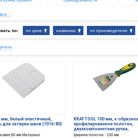
ктроинструмент
принадлежности
и
все...
вать по:
по цене
названию
по производителю
дитель
 мм, белый эластичный,
KRAFTOOL 100 мм, х-образно
 для затирки швов (1016-80)
профилированное полотно,
двухкомпонентная ручка,
нержавеющий, шпатель (1003
езвия:80 мм Материал
Ширина полотна - 100 мм