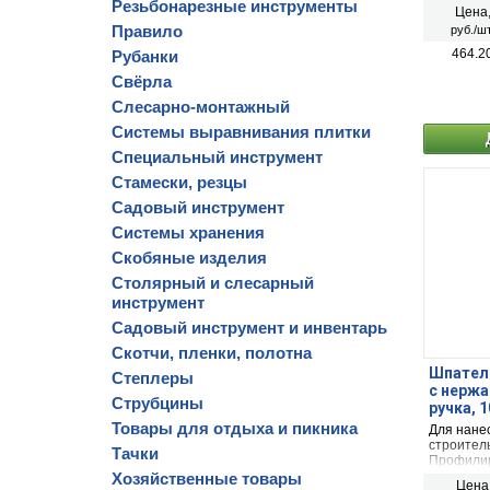
Резьбонарезные инструменты
Цена
Правило
руб./шт
464.2
Рубанки
Свёрла
Слесарно-монтажный
Системы выравнивания плитки
Специальный инструмент
Стамески, резцы
Садовый инструмент
Системы хранения
Скобяные изделия
Столярный и слесарный
инструмент
Садовый инструмент и инвентарь
Скотчи, пленки, полотна
Шпатель
Степлеры
c нерж
Струбцины
ручка, 
Товары для отдыха и пикника
Для нане
строител
Тачки
Профилир
стали
Хозяйственные товары
Цена