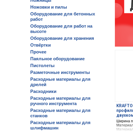
Ножницы
Ножовки и пилы
Оборудование для бетонных
работ
Оборудование для работ на
высоте
Оборудование для хранения
Отвёртки
Прочее
Паяльное оборудование
Пистолеты
Разметочные инструменты
Расходные материалы для
дрелей
Расходники
Расходные материалы для
ручного инструмента
KRAFTOO
Расходные материалы для
профил
двухком
станков
нержаве
Ширина п
Расходные материалы для
Материал
шлифмашин
Материал