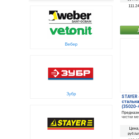
111.2
Вебер
Зубр
STAYER 
стальна
(35020-
Предназн
чистки ме
Цена
руб./шт