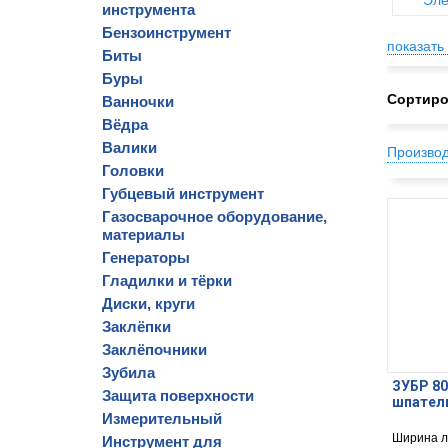
Эле
инструмента
Бензоинструмент
показать 
Биты
Буры
Сортиро
Ванночки
Вёдра
Валики
Произво
Головки
Губцевый инструмент
Газосварочное оборудование,
материалы
Генераторы
Гладилки и тёрки
Диски, круги
Заклёпки
Заклёпочники
Зубила
ЗУБР 80
Защита поверхности
шпатель
Измерительный
Ширина л
Инструмент для