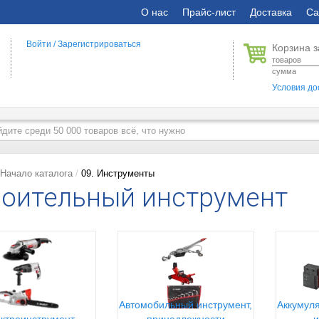
О нас
Прайс-лист
Доставка
Са
Войти
/
Зарегистрироваться
Корзина з
товаров
сумма
Условия до
Начало каталога
09. Инструменты
оительный инструмент
Автомобильный инструмент,
Аккумуля