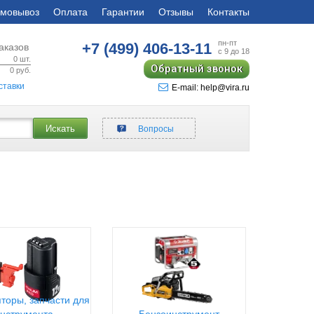
мовывоз
Оплата
Гарантии
Отзывы
Контакты
пн-пт
+7 (499)
406-13-11
аказов
с 9 до 18
0
шт.
Обратный звонок
0
руб.
ставки
E-mail: help@vira.ru
Искать
Вопросы
торы, запчасти для