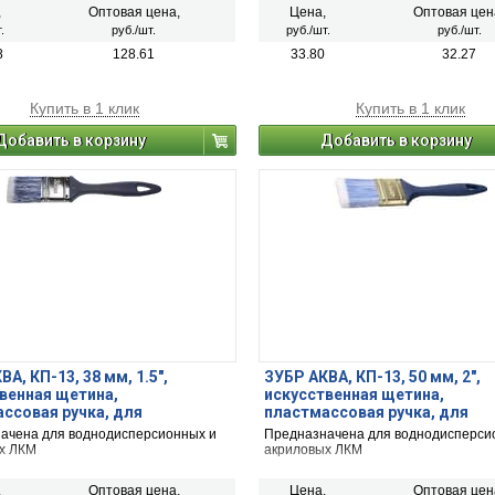
,
Оптовая цена,
Цена,
Оптовая цен
.
руб./шт.
руб./шт.
руб./шт.
8
128.61
33.80
32.27
Купить в 1 клик
Купить в 1 клик
Добавить в корзину
Добавить в корзину
А, КП-13, 38 мм, 1.5″,
ЗУБР АКВА, КП-13, 50 мм, 2″,
венная щетина,
искусственная щетина,
ссовая ручка, для
пластмассовая ручка, для
екучих ЛКМ, плоская кисть
высокотекучих ЛКМ, плоская
ачена для воднодисперсионных и
Предназначена для воднодисперси
3-038)
(4-01013-050)
х ЛКМ
акриловых ЛКМ
,
Оптовая цена,
Цена,
Оптовая цен