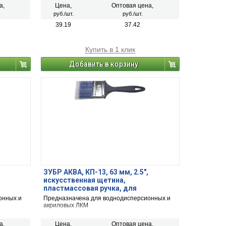
а,
Цена,
Оптовая цена,
руб./шт.
руб./шт.
39.19
37.42
Купить в 1 клик
Добавить в корзину
ЗУБР АКВА, КП-13, 63 мм, 2.5″,
искусственная щетина,
пластмассовая ручка, для
 кисть
высокотекучих ЛКМ, плоская кисть
онных и
Предназначена для воднодисперсионных и
(4-01013-063)
акриловых ЛКМ
а,
Цена,
Оптовая цена,