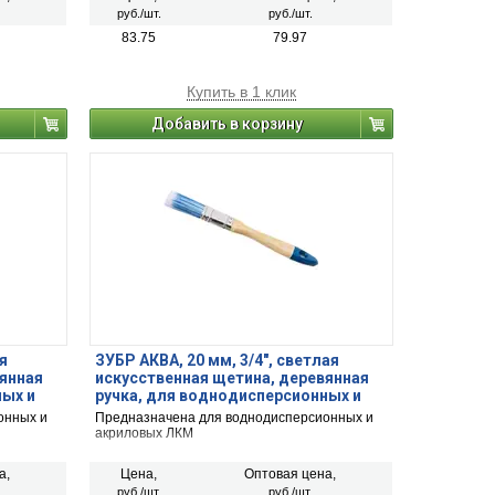
руб./шт.
руб./шт.
83.75
79.97
Купить в 1 клик
Добавить в корзину
я
ЗУБР АКВА, 20 мм, 3/4″, светлая
вянная
искусственная щетина, деревянная
ных и
ручка, для воднодисперсионных и
ь (4-
акриловых ЛКМ, плоская кисть (4-
онных и
Предназначена для воднодисперсионных и
01007-020)
акриловых ЛКМ
а,
Цена,
Оптовая цена,
руб./шт.
руб./шт.