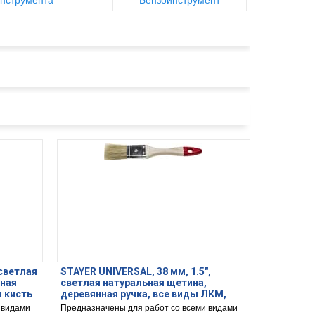
нструмента
Бензоинструмент
 светлая
STAYER UNIVERSAL, 38 мм, 1.5″,
нная
светлая натуральная щетина,
я кисть
деревянная ручка, все виды ЛКМ,
плоская кисть (0101-038)
 видами
Предназначены для работ со всеми видами