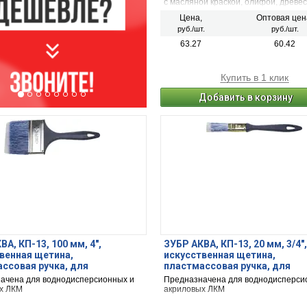
с масляной краской, олифой, древе
маслом.
Цена,
Оптовая цен
руб./шт.
руб./шт.
63.27
60.42
Купить в 1 клик
Добавить в корзину
ВА, КП-13, 100 мм, 4″,
ЗУБР АКВА, КП-13, 20 мм, 3/4″,
венная щетина,
искусственная щетина,
ссовая ручка, для
пластмассовая ручка, для
екучих ЛКМ, плоская кисть
высокотекучих ЛКМ, плоская
ачена для воднодисперсионных и
Предназначена для воднодисперси
3-100)
(4-01013-020)
х ЛКМ
акриловых ЛКМ