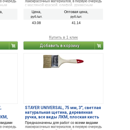
ю очередь
лакокрасочных материалов, в первую очередь
сным
с масляной краской, олифой, древесным
маслом.
а,
Цена,
Оптовая цена,
руб./шт.
руб./шт.
43.08
41.14
Купить в 1 клик
Добавить в корзину
,
STAYER UNIVERSAL, 75 мм, 3″, светлая
натуральная щетина, деревянная
ЛКМ,
ручка, все виды ЛКМ, плоская кисть
(0101-075)
 видами
Предназначены для работ со всеми видами
ю очередь
лакокрасочных материалов, в первую очередь