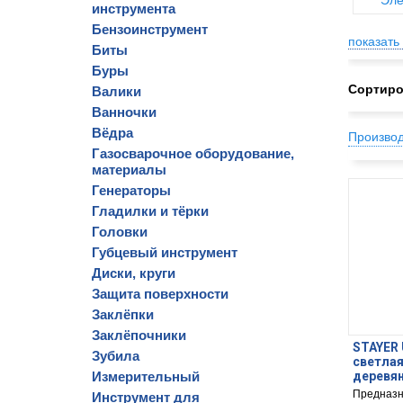
Эле
инструмента
Бензоинструмент
показать 
Биты
Буры
Сортиро
Валики
Ванночки
Вёдра
Произво
Газосварочное оборудование,
материалы
Генераторы
Гладилки и тёрки
Головки
Губцевый инструмент
Диски, круги
Защита поверхности
Заклёпки
Заклёпочники
STAYER 
Зубила
светлая
Измерительный
деревян
плоская
Предназн
Инструмент для