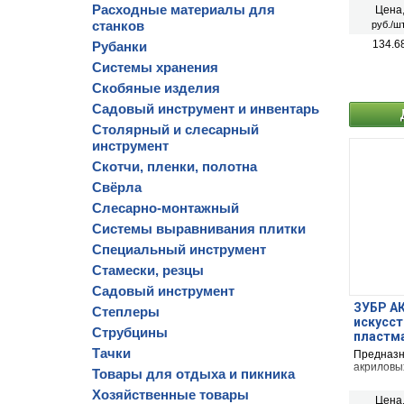
Расходные материалы для
Цена
станков
руб./шт
134.6
Рубанки
Системы хранения
Скобяные изделия
Садовый инструмент и инвентарь
Столярный и слесарный
инструмент
Скотчи, пленки, полотна
Свёрла
Слесарно-монтажный
Системы выравнивания плитки
Специальный инструмент
Стамески, резцы
Садовый инструмент
ЗУБР АКВ
Степлеры
искусст
Струбцины
пластма
высокот
Тачки
Предназн
(4-0101
акриловы
Товары для отдыха и пикника
Хозяйственные товары
Цена