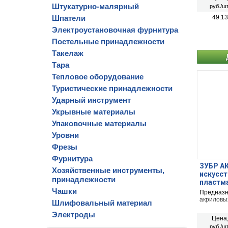
Штукатурно-малярный
руб./шт
Шпатели
49.13
Электроустановочная фурнитура
Постельные принадлежности
Такелаж
Тара
Тепловое оборудование
Туристические принадлежности
Ударный инструмент
Укрывные материалы
Упаковочные материалы
Уровни
Фрезы
Фурнитура
ЗУБР АКВ
Хозяйственные инструменты,
искусст
принадлежности
пластма
высокот
Чашки
Предназн
(4-0101
акриловы
Шлифовальный материал
Электроды
Цена
руб./шт