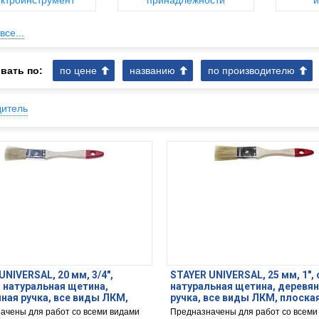
ктроинструмент
принадлежности
и
все...
вать по:
по цене
названию
по производителю
дитель
UNIVERSAL, 20 мм, 3/4″,
STAYER UNIVERSAL, 25 мм, 1″,
 натуральная щетина,
натуральная щетина, деревя
ная ручка, все виды ЛКМ,
ручка, все виды ЛКМ, плоска
 кисть (0101-020)
(0101-025)
ачены для работ со всеми видами
Предназначены для работ со всеми