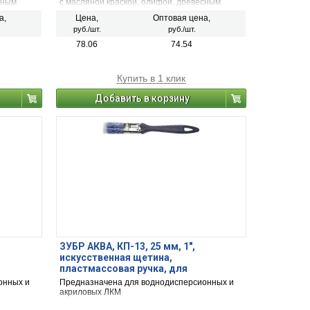
сным
с масляной краской, олифой, древесным
маслом.
а,
Цена,
Оптовая цена,
руб./шт.
руб./шт.
78.06
74.54
Купить в 1 клик
Добавить в корзину
ЗУБР АКВА, КП-13, 25 мм, 1″,
искусственная щетина,
пластмассовая ручка, для
 кисть
высокотекучих ЛКМ, плоская кисть
онных и
Предназначена для воднодисперсионных и
(4-01013-025)
акриловых ЛКМ