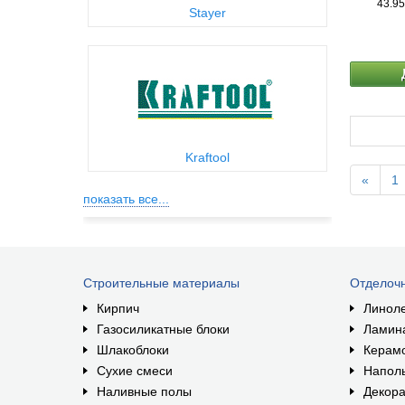
43.95
Stayer
Kraftool
«
1
показать все...
Строительные материалы
Отделоч
Кирпич
Линол
Газосиликатные блоки
Ламин
Шлакоблоки
Керам
Сухие смеси
Наполь
Наливные полы
Декора