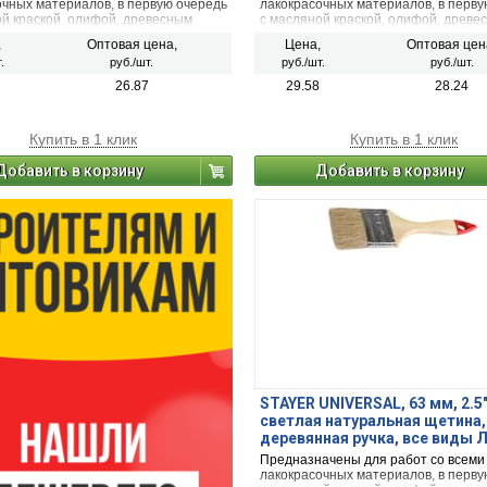
очных материалов, в первую очередь
лакокрасочных материалов, в перву
ой краской, олифой, древесным
с масляной краской, олифой, древе
маслом.
,
Оптовая цена,
Цена,
Оптовая цен
.
руб./шт.
руб./шт.
руб./шт.
26.87
29.58
28.24
Купить в 1 клик
Купить в 1 клик
Добавить в корзину
Добавить в корзину
STAYER UNIVERSAL, 63 мм, 2.5″
светлая натуральная щетина,
деревянная ручка, все виды 
плоская кисть (0101-063)
Предназначены для работ со всеми
лакокрасочных материалов, в перву