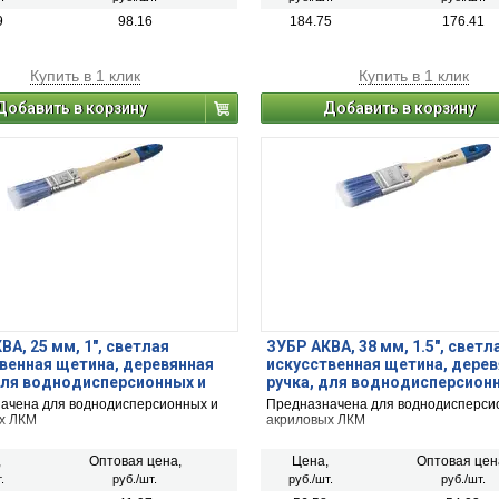
9
98.16
184.75
176.41
Купить в 1 клик
Купить в 1 клик
Добавить в корзину
Добавить в корзину
ВА, 25 мм, 1″, светлая
ЗУБР АКВА, 38 мм, 1.5″, светл
венная щетина, деревянная
искусственная щетина, дере
для воднодисперсионных и
ручка, для воднодисперсион
ых ЛКМ, плоская кисть (4-
акриловых ЛКМ, плоская кист
ачена для воднодисперсионных и
Предназначена для воднодисперси
25)
01007-038)
х ЛКМ
акриловых ЛКМ
,
Оптовая цена,
Цена,
Оптовая цен
.
руб./шт.
руб./шт.
руб./шт.