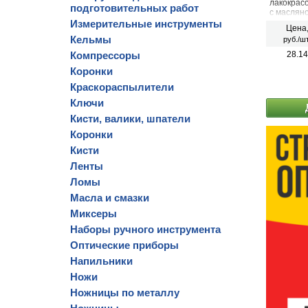
лакокрас
подготовительных работ
с маслян
маслом.
Измерительные инструменты
Цена
Кельмы
руб./шт
Компрессоры
28.14
Коронки
Краскораспылители
Ключи
Кисти, валики, шпатели
Коронки
Кисти
Ленты
Ломы
Масла и смазки
Миксеры
Наборы ручного инструмента
Оптические приборы
Напильники
Ножи
Ножницы по металлу