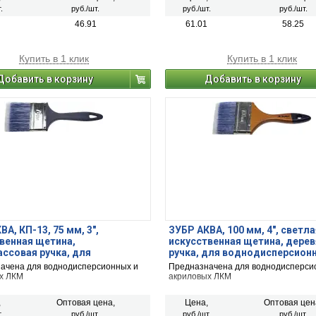
.
руб./шт.
руб./шт.
руб./шт.
46.91
61.01
58.25
Купить в 1 клик
Купить в 1 клик
Добавить в корзину
Добавить в корзину
А, КП-13, 75 мм, 3″,
ЗУБР АКВА, 100 мм, 4″, светла
венная щетина,
искусственная щетина, дере
ссовая ручка, для
ручка, для воднодисперсион
екучих ЛКМ, плоская кисть
акриловых ЛКМ, плоская кист
ачена для воднодисперсионных и
Предназначена для воднодисперси
3-075)
01007-100)
х ЛКМ
акриловых ЛКМ
,
Оптовая цена,
Цена,
Оптовая цен
.
руб./шт.
руб./шт.
руб./шт.