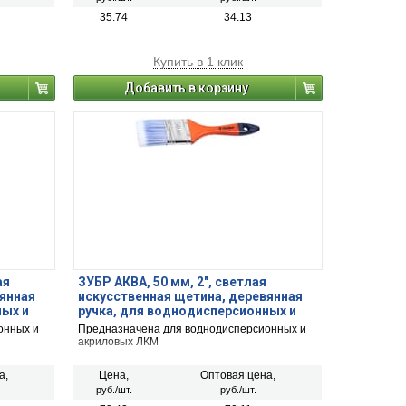
35.74
34.13
Купить в 1 клик
Добавить в корзину
ая
ЗУБР АКВА, 50 мм, 2″, светлая
вянная
искусственная щетина, деревянная
ных и
ручка, для воднодисперсионных и
ь (4-
акриловых ЛКМ, плоская кисть (4-
онных и
Предназначена для воднодисперсионных и
01007-050)
акриловых ЛКМ
а,
Цена,
Оптовая цена,
руб./шт.
руб./шт.