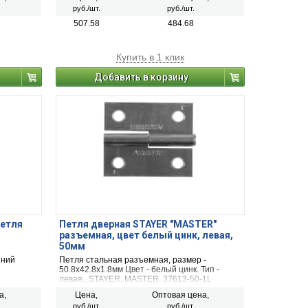
руб./шт.
руб./шт.
507.58
484.68
Купить в 1 клик
Добавить в корзину
петля
Петля дверная STAYER "MASTER"
разъемная, цвет белый цинк, левая,
50мм
шний
Петля стальная разъемная, размер -
50.8x42.8x1.8мм Цвет - белый цинк. Тип -
левая., STAYER, MASTER, 37613-50-1L
а,
Цена,
Оптовая цена,
руб./шт.
руб./шт.