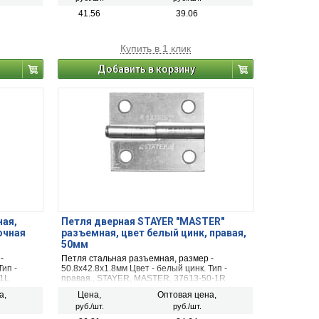
41.56
39.06
Купить в 1 клик
Добавить в корзину
ная,
Петля дверная STAYER "MASTER"
очная
разъемная, цвет белый цинк, правая,
50мм
-
Петля стальная разъемная, размер -
Тип -
50.8x42.8x1.8мм Цвет - белый цинк. Тип -
-1L
правая., STAYER, MASTER, 37613-50-1R
а,
Цена,
Оптовая цена,
руб./шт.
руб./шт.