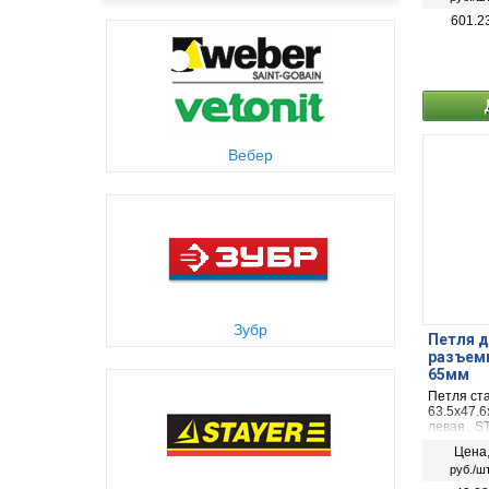
601.2
Вебер
Зубр
Петля д
разъемн
65мм
Петля ст
63.5x47.6
левая., 
Цена
руб./шт