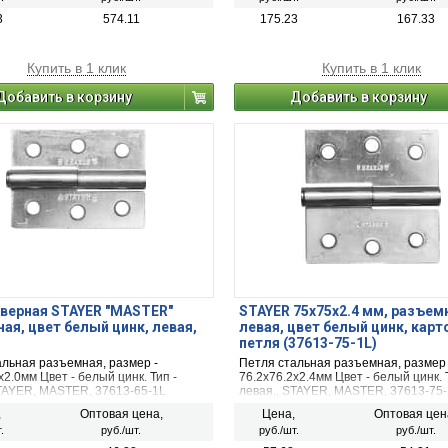
3
574.11
175.23
167.33
Купить в 1 клик
Купить в 1 клик
Добавить в корзину
Добавить в корзину
верная STAYER "MASTER"
STAYER 75x75x2.4 мм, разъем
ая, цвет белый цинк, левая,
левая, цвет белый цинк, карт
петля (37613-75-1L)
альная разъемная, размер -
Петля стальная разъемная, размер 
x2.0мм Цвет - белый цинк. Тип -
76.2x76.2x2.4мм Цвет - белый цинк. 
STAYER, MASTER, 37613-65-1L
левая., STAYER, MASTER, 37613-75
,
Оптовая цена,
Цена,
Оптовая цен
.
руб./шт.
руб./шт.
руб./шт.