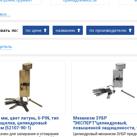
ктроинструмент
принадлежности
и
все...
вать по:
по цене
названию
по производителю
дитель
 мм, цвет латунь, 6-PIN, тип
Механизм ЗУБР
ащелка, цилиндровый
"ЭКСПЕРТ"цилиндровый,
м (52107-90-1)
повышенной защищенности, 
"ключ-защелка", цвет хром, 6
ачен для запирания и отпирания
Цилиндровый механизм ЗУБР пред