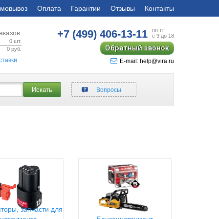
мовывоз
Оплата
Гарантии
Отзывы
Контакты
пн-пт
+7 (499)
406-13-11
аказов
с 9 до 18
0
шт.
Обратный звонок
0
руб.
ставки
E-mail: help@vira.ru
Искать
Вопросы
торы, запчасти для