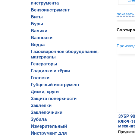
Эле
инструмента
Бензоинструмент
показать 
Биты
Буры
Сортиро
Валики
Ванночки
Вёдра
Произво
Газосварочное оборудование,
материалы
Генераторы
Гладилки и тёрки
Головки
Губцевый инструмент
Диски, круги
Защита поверхности
Заклёпки
Заклёпочники
ЗУБР 90
Зубила
ключ-з
Измерительный
механиз
Предназн
Инструмент для