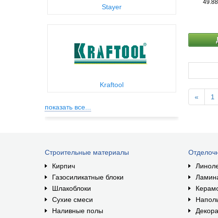
49.88
Stayer
Kraftool
«
1
показать все...
Строительные материалы
Отделоч
Кирпич
Линол
Газосиликатные блоки
Ламин
Шлакоблоки
Керам
Сухие смеси
Наполь
Наливные полы
Декора