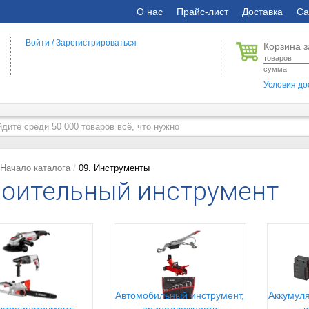
О нас
Прайс-лист
Доставка
Са
Войти
/
Зарегистрироваться
Корзина з
товаров
сумма
Условия до
Начало каталога
09. Инструменты
оительный инструмент
Автомобильный инструмент,
Аккумуля