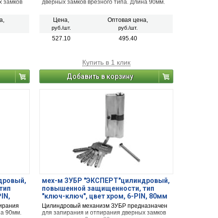
90мм
х замков
дверных замков врезного типа. Длина 90мм.
а,
Цена,
Оптовая цена,
руб./шт.
руб./шт.
527.10
495.40
Купить в 1 клик
Добавить в корзину
дровый,
мех-м ЗУБР "ЭКСПЕРТ"цилиндровый,
тип
повышенной защищенности, тип
IN,
"ключ-ключ", цвет хром, 6-PIN, 80мм
ирания
Цилиндровый механизм ЗУБР предназначен
на 90мм.
для запирания и отпирания дверных замков