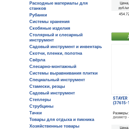
Расходные материалы для
Цена
станков
руб./шт
454.7
Рубанки
Системы хранения
Скобяные изделия
Столярный и слесарный
инструмент
Садовый инструмент и инвентарь
Скотчи, пленки, полотна
Свёрла
Слесарно-монтажный
Системы выравнивания плитки
Специальный инструмент
Стамески, резцы
Садовый инструмент
STAYER 
Степлеры
(37615-
Струбцины
Тачки
Размеры:
диаметр 
Товары для отдыха и пикника
Хозяйственные товары
Цена