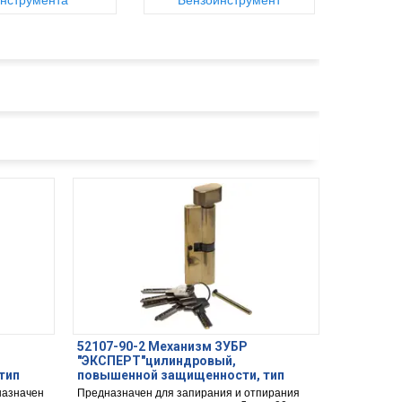
нструмента
Бензоинструмент
52107-90-2 Механизм ЗУБР
"ЭКСПЕРТ"цилиндровый,
тип
повышенной защищенности, тип
-PIN,
"ключ-защелка", цвет хром, 6-PIN,
назначен
Предназначен для запирания и отпирания