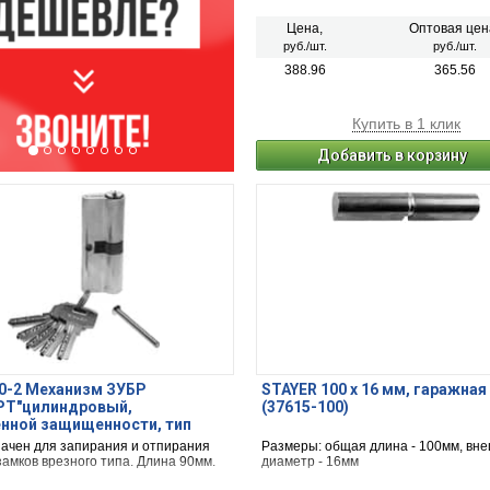
Цена,
Оптовая цен
руб./шт.
руб./шт.
388.96
365.56
Купить в 1 клик
Добавить в корзину
0-2 Механизм ЗУБР
STAYER 100 х 16 мм, гаражная
РТ"цилиндровый,
(37615-100)
нной защищенности, тип
люч", цвет хром, 6-PIN, 90мм
ачен для запирания и отпирания
Размеры: общая длина - 100мм, вн
амков врезного типа. Длина 90мм.
диаметр - 16мм