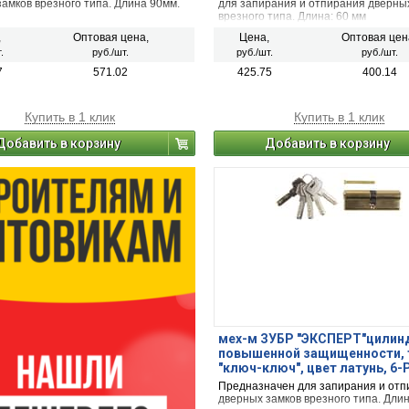
60мм
амков врезного типа. Длина 90мм.
для запирания и отпирания дверны
врезного типа. Длина: 60 мм
,
Оптовая цена,
Цена,
Оптовая цен
.
руб./шт.
руб./шт.
руб./шт.
7
571.02
425.75
400.14
Купить в 1 клик
Купить в 1 клик
Добавить в корзину
Добавить в корзину
мех-м ЗУБР "ЭКСПЕРТ"цилин
повышенной защищенности, 
"ключ-ключ", цвет латунь, 6-P
90мм
Предназначен для запирания и отп
дверных замков врезного типа. Дли