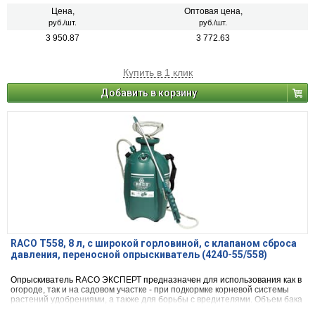
Цена,
Оптовая цена,
руб./шт.
руб./шт.
3 950.87
3 772.63
Купить в 1 клик
Добавить в корзину
RACO T558, 8 л, с широкой горловиной, с клапаном сброса
давления, переносной опрыскиватель (4240-55/558)
Опрыскиватель RACO ЭКСПЕРТ предназначен для использования как в
огороде, так и на садовом участке - при подкормке корневой системы
растений удобрениями, а также для борьбы с вредителями. Объем бака
для расп.вещ. 8 л. Длина шланга 1.5 м.