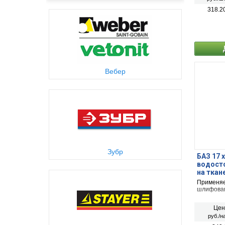
318.2
Вебер
Зубр
БАЗ 17 х
водост
на ткан
Применяет
шлифован
Цен
руб./н