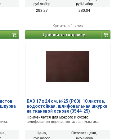
р
руб./набор
руб./набор
293.27
280.04
Купить в 1 клик
Добавить в корзину
листов,
БАЗ 17 х 24 см, №25 (Р60), 10 листов,
 шкурка
водостойкая, шлифовальная шкурка
на тканевой основе (3544-25)
Применяется для мокрого и сухого
тика.
шлифования дерева, металла, пластика.
на,
Цена,
Оптовая цена,
р
руб./набор
руб./набор