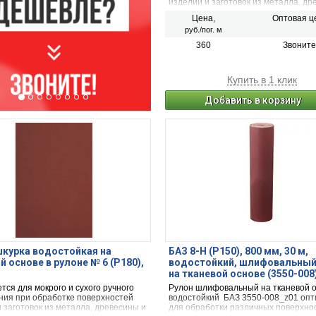
изделий и заготовок из металла, др
пластика
Цена,
Оптовая ц
руб./пог. м
360
Звоните
Купить в 1 клик
Добавить в корзину
курка водостойкая на
БАЗ 8-H (Р150), 800 мм, 30 м,
й основе в рулоне № 6 (P180),
водостойкий, шлифовальный
на тканевой основе (3550-008
ся для мокрого и сухого ручного
Рулон шлифовальный на тканевой 
ия при обработке поверхностей
водостойкий БАЗ 3550-008_z01 оп
 заготовок из металла, древесины и
для обработки различных поверхнос