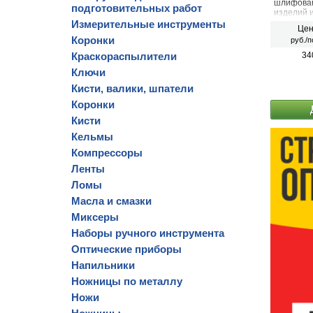
шлифован
подготовительных работ
изделий и
пластика
Измерительные инструменты
Цен
Коронки
руб./п
Краскораспылители
34
Ключи
Кисти, валики, шпатели
Коронки
Кисти
Кельмы
Компрессоры
Ленты
Ломы
Масла и смазки
Миксеры
Наборы ручного инструмента
Оптические приборы
Напильники
Ножницы по металлу
Ножи