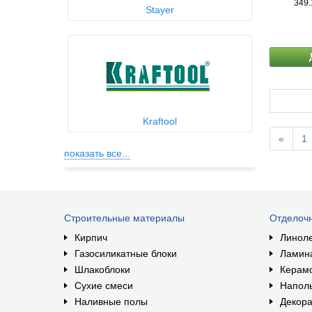
349.
Stayer
Kraftool
«
1
показать все...
Строительные материалы
Отделоч
Кирпич
Линол
Газосиликатные блоки
Ламин
Шлакоблоки
Керам
Сухие смеси
Наполь
Наливные полы
Декора