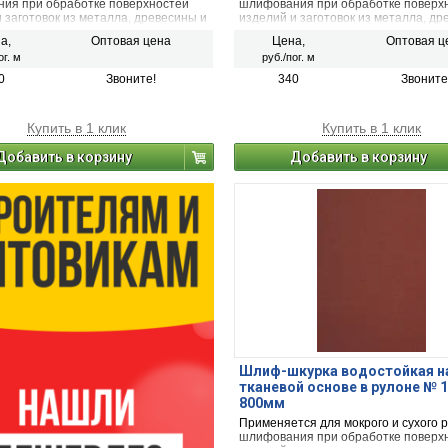
ия при обработке поверхностей
шлифования при обработке поверх
 заготовок из металла, древесины и
изделий и заготовок из металла, др
пластика
а,
Оптовая цена
Цена,
Оптовая ц
ог. м
руб./пог. м
0
Звоните!
340
Звоните
Купить в 1 клик
Купить в 1 клик
Добавить в корзину
Добавить в корзину
Шлиф-шкурка водостойкая н
тканевой основе в рулоне № 1
800мм
Применяется для мокрого и сухого 
шлифования при обработке поверх