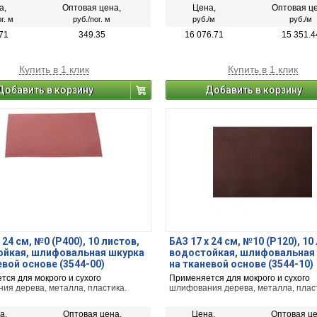
том числе дерева, пластика и метал
а,
Оптовая цена,
Цена,
Оптовая це
г. м
руб./пог. м
руб./м
руб./м
71
349.35
16 076.71
15 351.4
Купить в 1 клик
Купить в 1 клик
Добавить в корзину
Добавить в корзину
 24 см, №0 (Р400), 10 листов,
БАЗ 17 х 24 см, №10 (Р120), 10
ойкая, шлифовальная шкурка
водостойкая, шлифовальная
евой основе (3544-00)
на тканевой основе (3544-10)
ся для мокрого и сухого
Применяется для мокрого и сухого
ия дерева, металла, пластика.
шлифования дерева, металла, плас
а,
Оптовая цена,
Цена,
Оптовая це