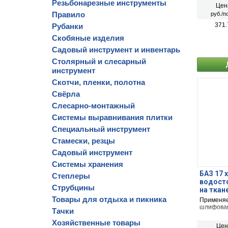
пластика
Резьбонарезные инструменты
Цен
Правило
руб./по
371.
Рубанки
Скобяные изделия
Садовый инструмент и инвентарь
Столярный и слесарный
инструмент
Скотчи, пленки, полотна
Свёрла
Слесарно-монтажный
Системы выравнивания плитки
Специальный инструмент
Стамески, резцы
Садовый инструмент
Системы хранения
БАЗ 17 х
Степлеры
водост
Струбцины
на ткан
Товары для отдыха и пикника
Применяет
шлифован
Тачки
Хозяйственные товары
Цен