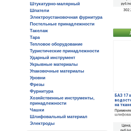
Штукатурно-малярный
руб./н
Шпатели
302.
Электроустановочная фурнитура
Постельные принадлежности
Такелаж
Тара
Тепловое оборудование
Туристические принадлежности
Ударный инструмент
Укрывные материалы
Упаковочные материалы
Уровни
Фрезы
Фурнитура
БАЗ 17 х
Хозяйственные инструменты,
водост
принадлежности
на ткан
Чашки
Применяет
шлифован
Шлифовальный материал
Электроды
Цена
руб./шт