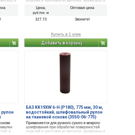
евесины и
изделий и заготовок из металла, древесины и
пластика
ена
Цена,
Оптовая цена
руб./пог. м
!
327.73
Звоните!
Купить в 1 клик
Добавить в корзину
БАЗ KK19XW 6-H (Р180), 775 мм, 30 м,
 рулон
водостойкий, шлифовальный рулон
)
на тканевой основе (3550-06-775)
основе
Применяется для ручного сухого и мокрого
тимален
шлифования при обработке поверхностей
тей, в
изделий и заготовок из металла, древесины и