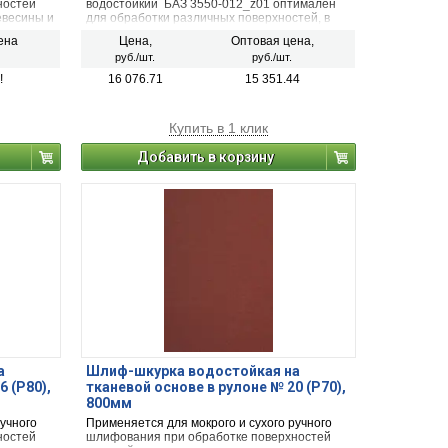
ностей
водостойкий БАЗ 3550-012_z01 оптимален
евесины и
для обработки различных поверхностей, в
том числе дерева, пластика и металла.
ена
Цена,
Оптовая цена,
руб./шт.
руб./шт.
!
16 076.71
15 351.44
Купить в 1 клик
Добавить в корзину
а
Шлиф-шкурка водостойкая на
6 (P80),
тканевой основе в рулоне № 20 (P70),
800мм
ручного
Применяется для мокрого и сухого ручного
ностей
шлифования при обработке поверхностей