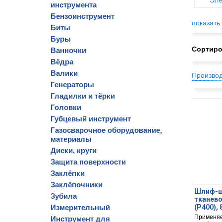
Эле
инструмента
Бензоинструмент
показать 
Биты
Буры
Сортиро
Ванночки
Вёдра
Валики
Произво
Генераторы
Гладилки и тёрки
Головки
Губцевый инструмент
Газосварочное оборудование,
материалы
Диски, круги
Защита поверхности
Заклёпки
Заклёпочники
Шлиф-ш
Зубила
тканево
Измерительный
(Р400),
Применяет
Инструмент для