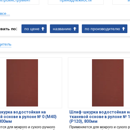
ктроинструмент
принадлежности
и
все...
вать по:
по цене
названию
по производителю
дитель
курка водостойкая на
Шлиф-шкурка водостойкая н
й основе в рулоне № 0 (М40)
тканевой основе в рулоне № 
 800мм
(P120), 800мм
ся для мокрого и сухого ручного
Применяется для мокрого и сухого 