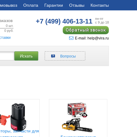
мовывоз
Оплата
Гарантии
Отзывы
Контакты
пн-пт
+7 (499)
406-13-11
аказов
с 9 до 18
0
шт.
Обратный звонок
0
руб.
ставки
E-mail: help@vira.ru
Искать
Вопросы
торы, запчасти для