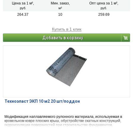
слоя используют полимерные пленки.
Цена за 1 м²,
Мин. заказ,
Опт цена за 1 м²,
руб.
м²
руб.
264.37
10
259.69
Купить в 1 клик
Добавить в корзину
Техноэласт ЭКП 10 м2 20 шт/поддон
Модификация наплавляемого рулонного материала, используемая в
кровельном ковре плоских крыш, обустройстве скатных конструкций,
гидроизоляции поверхностей при строительстве фундаментов,
бассейнов, метрополитена, заглубленных сооружений и других