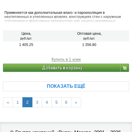
Применяется как дополнительная влаго- и пароизоляция в
неутепленных и утепленных кровлях, конструкциях стен с наружным
утеплением и межэтажных перекрытиях для защиты деревянных
элементов конструкции от подкровельного конденсата, атмосферной
влаги и ветра, проникающих в места неплотной укладки кровли
Цена,
Оптовая цена,
руб./шт.
руб./шт.
1 405.25
1 356.80
Купить в 1 клик
Добавить в корзину
ПОКАЗАТЬ ЕЩЁ
«
1
2
3
4
5
6
»