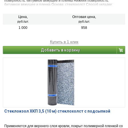
поверхность: битумное вяжущее и пленка Нижняя поверхность:
битумное вяжущее и пленка Основа: стеклохолст Способ укладки:
приплавление горелкой Способ нанесения : ручной Длина полотна: 10 м
Ширина полотна: 1 м
Цена,
Оптовая цена,
руб./шт.
руб./шт.
1 000
958
Купить в 1 клик
Добавить в корзину
Стеклоизол ХКП 3,5 (10 м) стеклохолст с подсыпкой
Применяется для верхнего слоя кровли, покрыт полимерной пленкой со