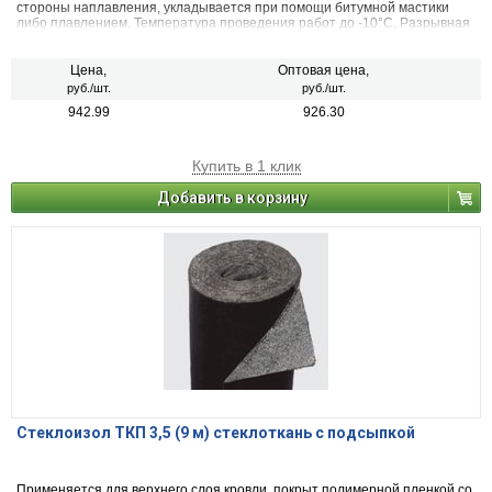
стороны наплавления, укладывается при помощи битумной мастики
либо плавлением. Температура проведения работ до -10°С. Разрывная
сила при растяжении не менее 500 Н. Упаковка - 10м.
Цена,
Оптовая цена,
руб./шт.
руб./шт.
942.99
926.30
Купить в 1 клик
Добавить в корзину
Стеклоизол ТКП 3,5 (9 м) стеклоткань с подсыпкой
Применяется для верхнего слоя кровли, покрыт полимерной пленкой со