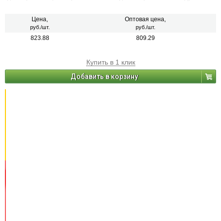
несущими конструкциями и разными слоями кровли, а также
предупреждения избыточного накопления влаги в теплоизоляционных
и водоизоляционных слоях при длительной эксплуатации кровли.
Цена,
Оптовая цена,
руб./шт.
руб./шт.
823.88
809.29
Купить в 1 клик
Добавить в корзину