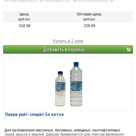
МЛ (меламиновые), МЧ (мочевинные), ПФ (пентафталевые), М
(масляно-стирольные и алкидно-стирольные), ВН
(дивинилацетиленовые, этинолевые), а также олифы и битумных
материалов. Уайт-Спирит предназначен для разбавления битумных,
Цена,
Оптовая цена,
резинобитумных и сланцевых автомобильных мастик. Применяется для
руб./шт.
руб./шт.
разбавления и смывки автоконсервантов и битумных пятен, а также
318.38
226.68
обезжиривания поверхностей. Уайт-Спирит является универсальным
разбавителем при работах по ремонту помещений, т. к. обладает
минимальной токсичностью, не опасен при попадании на кожу и имеет
низкую пожароопасность.
Купить в 1 клик
Добавить в корзину
Лакра уайт-спирит 5л кетон
Для разбавления масляных, битумных, алкидных, пентафталевых
лаков, красок и эмалей. Широко применяется для очистки малярного