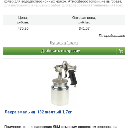
колер для вододисперсионных красок. Атмосферостойкий, не выгорает,
для внутренних и наружных работ. Для колерования (тонирования) всех
видов красок на водной основе, шпатлевок, декоративных штукатурок.
Также применяется в чистом виде (в виде насыщенной краски), для
декоративных и дизайнерских работ. 22 цвета
Цена,
Оптовая цена,
руб./шт.
руб./шт.
475.20
341.57
По предоплате
Купить в 1 клик
Добавить в корзину
Лакра эмаль нц-132 жёлтый 1,7кг
Применяется для нанесения ЛКМ с высоким процентом переноса на