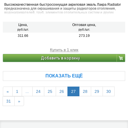
Высококачественная быстросохнущая акриловая эмаль Лакра Radiator
предназначена для окрашивания и защиты радиаторов отопления,
водонагревателей, труб, элементов отопительных систем и других
поверхностей с температурой нагревания до +90°С металлических,
деревянных, пластиковых, стеклянных и минеральных (керамика,
камень, бетон, кирпич). Применяется для наружных и внутренних работ.
Цена,
Оптовая цена,
руб./шт.
руб./шт.
311.66
273.19
Купить в 1 клик
Добавить в корзину
ПОКАЗАТЬ ЕЩЁ
«
1
...
24
25
26
27
28
29
30
31
»