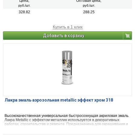
Применяется для наружных и внутренних работ.
Цена,
Оптовая цена,
руб./шт.
руб./шт.
328.82
288.25
Купить в 1 клик
Добавить в корзину
Лакра эмаль аэрозольная metallic эффект хром 318
Высококачественная универсальная быстросохнущая акриловая эмаль
Лакра Metallic с эффектом металлик используется в декоративных
работах, строительстве и ремонте. Предназначена для окрашивания и
защиты металлических, деревянных, пластиковых, стеклянных и
минеральных поверхностей (керамика, камень, бетон, кирпич).