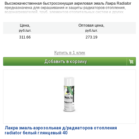
Высококачественная быстросохнущая акриловая эмаль Лакра Radiator
предназначена для окрашивания и защиты радиаторов отопления,
водонагревателей, труб, элементов отопительных систем и других
поверхностей с температурой нагревания до +90°С металлических,
деревянных, пластиковых, стеклянных и минеральных (керамика,
камень, бетон, кирпич). Применяется для наружных и внутренних работ.
Цена,
Оптовая цена,
руб./шт.
руб./шт.
311.66
273.19
Купить в 1 клик
Добавить в корзину
Лакра эмаль аэрозольная д/радиаторов отопления
radiator белый глянцевый 40