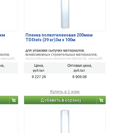
мкм
Пленка полиэтиленовая 200мкм
TDStels (39 кг)3м х 100м
для упаковки сыпучих материалов,
иалов,
всевозможных строительных материалов,
 овощей),
разнообразных продуктов (фруктов, овощей),
еских
рыбной, мясной продукции, механических
на,
Цена,
Оптовая цена,
ции,
деталей, фармацевтической продукции,
руб./шт.
руб./шт.
минеральных удобрений, тканей.
9 227.26
8 909.08
Купить в 1 клик
Добавить в корзину