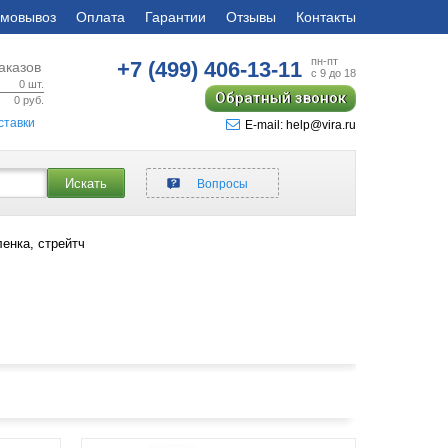
мовывоз
Оплата
Гарантии
Отзывы
Контакты
пн-пт
+7 (499)
406-13-11
аказов
с 9 до 18
0
шт.
Обратный звонок
0
руб.
ставки
E-mail: help@vira.ru
Искать
Вопросы
ленка, стрейтч