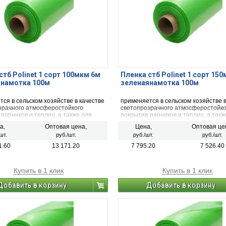
стб Polinet 1 сорт 100мкм 6м
Пленка стб Polinet 1 сорт 15
янамотка 100м
зеленаянамотка 100м
ся в сельском хозяйстве в качестве
применяется в сельском хозяйстве в
зрачного атмосферостойкого
светопрозрачного атмосферостойко
парников и теплиц, а также для
покрытия парников и теплиц, а такж
 любой продукции, которая может
упаковки любой продукции, которая
а,
Оптовая цена,
Цена,
Оптовая це
емя находиться на улице под
долгое время находиться на улице 
шт.
руб./шт.
руб./шт.
руб./шт.
вием прямых солнечных лучей.
воздействием прямых солнечных лу
1.60
13 171.20
7 795.20
7 526.40
Купить в 1 клик
Купить в 1 клик
Добавить в корзину
Добавить в корзину