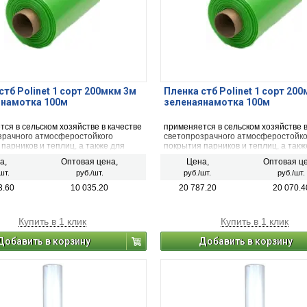
стб Polinet 1 сорт 200мкм 3м
Пленка стб Polinet 1 сорт 20
янамотка 100м
зеленаянамотка 100м
ся в сельском хозяйстве в качестве
применяется в сельском хозяйстве в
зрачного атмосферостойкого
светопрозрачного атмосферостойко
парников и теплиц, а также для
покрытия парников и теплиц, а такж
 любой продукции, которая может
упаковки любой продукции, которая
а,
Оптовая цена,
Цена,
Оптовая це
емя находиться на улице под
долгое время находиться на улице 
шт.
руб./шт.
руб./шт.
руб./шт.
вием прямых солнечных лучей.
воздействием прямых солнечных лу
3.60
10 035.20
20 787.20
20 070.4
Купить в 1 клик
Купить в 1 клик
Добавить в корзину
Добавить в корзину