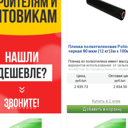
Пленка полиэтиленовая Polin
черная 80 мкм (12 кг)3м х 100
Пленка из полиэтилена имеет масс
вариантов использования: от сельск
хозяйства до промышленного прим
обычного использования в быту.
Цена,
Оптовая це
руб./шт.
руб./шт.
2 935.73
2 834.50
Купить в 1 клик
Добавить в корзину