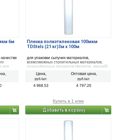
0мкм 6м
Пленка полиэтиленовая 100мкм
TDStels (21 кг)3м х 100м
 качестве
для упаковки сыпучих материалов,
го
всевозможных строительных материалов,
е для
разнообразных продуктов (фруктов, овощей),
 может
рыбной, мясной продукции, механических
на,
Цена,
Оптовая цена,
под
деталей, фармацевтической продукции,
руб./шт.
руб./шт.
чей.
минеральных удобрений, тканей.
0
4 968.53
4 797.20
Купить в 1 клик
Добавить в корзину