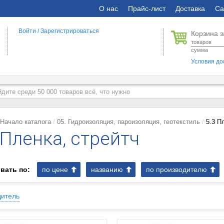
О нас
Прайс-лист
Доставка
Са
Войти
/
Зарегистрироваться
Корзина з
товаров
сумма
Условия до
Начало каталога
05. Гидроизоляция, пароизоляция, геотекстиль
5.3 П
 Пленка, стрейтч
вать по:
по цене
названию
по производителю
дитель