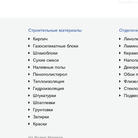
Строительные материалы
Отделоч
Кирпич
Линол
Газосиликатные блоки
Ламин
Шлакоблоки
Керам
Сухие смеси
Наполь
Наливные полы
Декора
Пенополистирол
Обои п
Теплоизоляция
Флизе
Гидроизоляция
Стекл
Штукатурки
Подвес
Шпатлевки
Грунтовки
Затирки
Краски
На Яндекс.Маркете