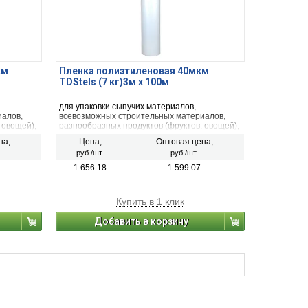
км
Пленка полиэтиленовая 40мкм
TDStels (7 кг)3м х 100м
для упаковки сыпучих материалов,
иалов,
всевозможных строительных материалов,
 овощей),
разнообразных продуктов (фруктов, овощей),
еских
рыбной, мясной продукции, механических
на,
Цена,
Оптовая цена,
ции,
деталей, фармацевтической продукции,
руб./шт.
руб./шт.
минеральных удобрений, тканей.
1 656.18
1 599.07
Купить в 1 клик
Добавить в корзину