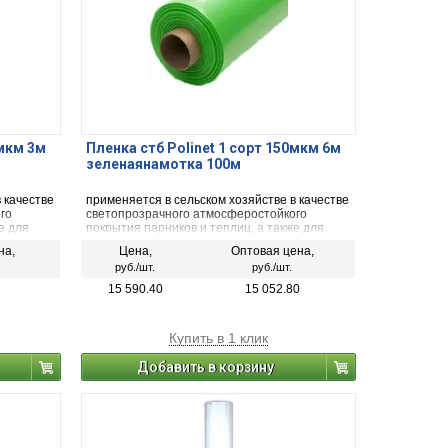
0мкм 3м
Пленка стб Polinet 1 сорт 150мкм 6м
зеленаянамотка 100м
 качестве
применяется в сельском хозяйстве в качестве
го
светопрозрачного атмосферостойкого
е для
покрытия парников и теплиц, а также для
 может
упаковки любой продукции, которая может
на,
Цена,
Оптовая цена,
под
долгое время находиться на улице под
руб./шт.
руб./шт.
чей.
воздействием прямых солнечных лучей.
15 590.40
15 052.80
Купить в 1 клик
Добавить в корзину