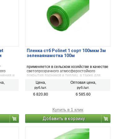
et
Пленка стб Polinet 1 сорт 100мкм 3м
м
зеленаянамотка 100м
у
применяется в сельском хозяйстве в качестве
ого
светопрозрачного атмосферостойкого
енения и
покрытия парников и теплиц, а также для
упаковки любой продукции, которая может
на,
Цена,
Оптовая цена,
долгое время находиться на улице под
руб./шт.
руб./шт.
воздействием прямых солнечных лучей.
6 820.80
6 585.60
Купить в 1 клик
Добавить в корзину