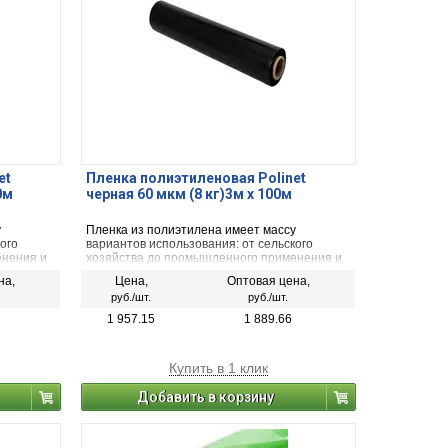
et
Пленка полиэтиленовая Polinet
0м
черная 60 мкм (8 кг)3м х 100м
у
Пленка из полиэтилена имеет массу
ого
вариантов использования: от сельского
енения и
хозяйства до промышленного применения и
обычного использования в быту.
на,
Цена,
Оптовая цена,
руб./шт.
руб./шт.
1 957.15
1 889.66
Купить в 1 клик
Добавить в корзину