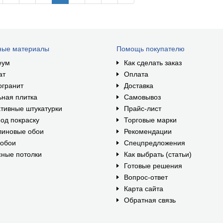
ные материалы
Помощь покупателю
еум
Как сделать заказ
ат
Оплата
огранит
Доставка
ная плитка
Самовывоз
тивные штукатурки
Прайс-лист
од покраску
Торговые марки
линовые обои
Рекомендации
ообои
Спецпредложения
ные потолки
Как выбрать (статьи)
Готовые решения
Вопрос-ответ
Карта сайта
Обратная связь