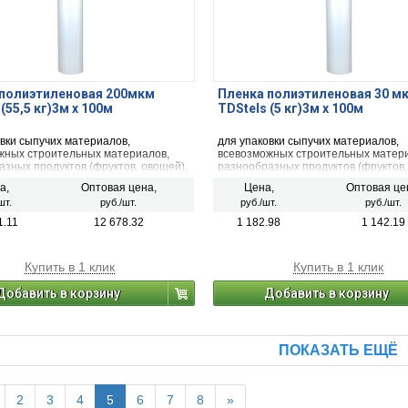
 полиэтиленовая 200мкм
Пленка полиэтиленовая 30 м
(55,5 кг)3м х 100м
TDStels (5 кг)3м х 100м
вки сыпучих материалов,
для упаковки сыпучих материалов,
жных строительных материалов,
всевозможных строительных матер
азных продуктов (фруктов, овощей),
разнообразных продуктов (фруктов,
мясной продукции, механических
рыбной, мясной продукции, механич
а,
Оптовая цена,
Цена,
Оптовая це
 фармацевтической продукции,
деталей, фармацевтической продук
шт.
руб./шт.
руб./шт.
руб./шт.
ных удобрений, тканей.
минеральных удобрений, тканей.
1.11
12 678.32
1 182.98
1 142.19
Купить в 1 клик
Купить в 1 клик
Добавить в корзину
Добавить в корзину
ПОКАЗАТЬ ЕЩЁ
2
3
4
5
6
7
8
»