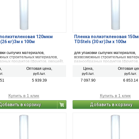
 полиэтиленовая 120мкм
Пленка полиэтиленовая 150
(26 кг)3м х 100м
TDStels (30 кг)3м х 100м
вки сыпучих материалов,
для упаковки сыпучих материалов,
жных строительных материалов,
всевозможных строительных матер
азных продуктов (фруктов, овощей),
разнообразных продуктов (фруктов,
мясной продукции, механических
рыбной, мясной продукции, механич
,
Оптовая цена,
Цена,
Оптовая це
 фармацевтической продукции,
деталей, фармацевтической продук
т.
руб./шт.
руб./шт.
руб./шт.
ных удобрений,
минеральных удобрений, тканей.
.51
5 939.39
7 097.90
6 853.14
Купить в 1 клик
Купить в 1 клик
Добавить в корзину
Добавить в корзину