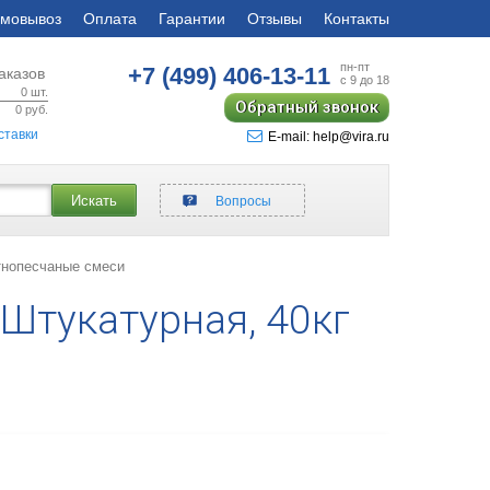
мовывоз
Оплата
Гарантии
Отзывы
Контакты
пн-пт
+7 (499)
406-13-11
аказов
с 9 до 18
0
шт.
Обратный звонок
0
руб.
ставки
E-mail: help@vira.ru
Искать
Вопросы
нопесчаные смеси
Штукатурная, 40кг