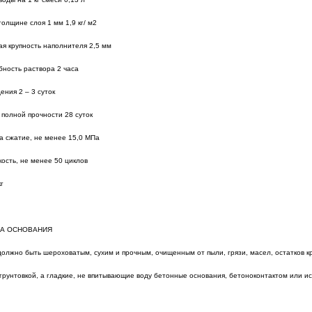
толщине слоя 1 мм 1,9 кг/ м2
я крупность наполнителя 2,5 мм
ность раствора 2 часа
ения 2 – 3 суток
полной прочности 28 суток
а сжатие, не менее 15,0 МПа
ость, не менее 50 циклов
г
КА ОСНОВАНИЯ
олжно быть шероховатым, сухим и прочным, очищенным от пыли, грязи, масел, остатков 
грунтовкой, а гладкие, не впитывающие воду бетонные основания, бетоноконтактом или и