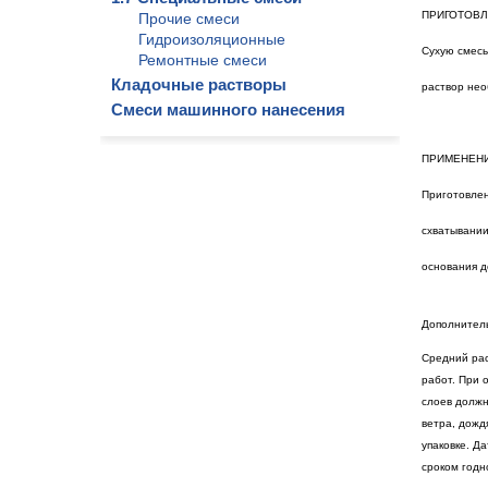
ПРИГОТОВЛ
Прочие смеси
Гидроизоляционные
Сухую смесь
Ремонтные смеси
Кладочные растворы
раствор нео
Смеси машинного нанесения
ПРИМЕНЕН
Приготовлен
схватывании
основания д
Дополнител
Средний рас
работ. При 
слоев должн
ветра, дожд
упаковке. Д
сроком годн