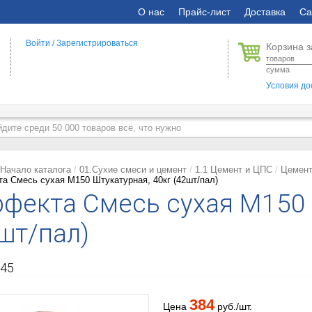
О нас
Прайс-лист
Доставка
Са
Войти
/
Зарегистрироваться
Корзина з
товаров
сумма
Условия до
Начало каталога
01.Сухие смеси и цемент
1.1 Цемент и ЦПС
Цемент
а Смесь сухая М150 Штукатурная, 40кг (42шт/пал)
фекта Смесь сухая М150 
шт/пал)
45
384
Цена
руб./шт.