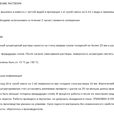
ЕНИЕ РАСТВОРА
 высыпать в емкость с чистой водой в пропорции 1 кг сухой смеси на 0,13 л воды и пере
бходимо использовать в течение 2 часов с момента затворения.
ИЯ
ный штукатурный раствор нанести на стену первым слоем толщиной не более 20 мм и ра
 предыдущих слоев. После начала схватывания раствора, поверхность штукатурки смочить 
олжны быть от +5 °С до +30 °С.
ьная информация:
ход 19 кг сухой смеси на 1 м2 поверхности при толщине слоя раствора 10 мм. Фактически
оштукатуривании стен установить маячковые профили с шагом на 20 см меньше длины пра
а быть меньше толщины предыдущих слоёв. В процессе работы и после ее окончания защи
я, мороза. Работы проводить в перчатках, не допускать попадания в глаза. УПАКОВКА И 
ата производства указана на упаковке. Срок годности материала без изменения его свойст
ости, обратитесь к производителю.