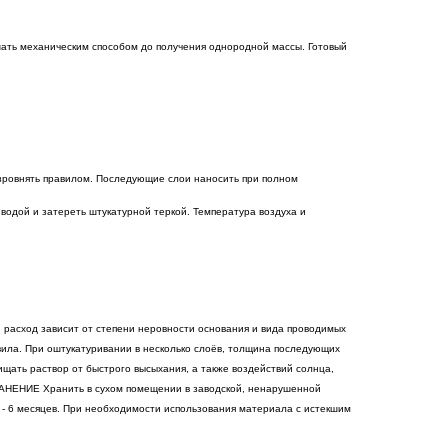
мешать механическим способом до получения однородной массы. Готовый
зровнять правилом. Последующие слои наносить при полном
водой и затереть штукатурной теркой. Температура воздуха и
й расход зависит от степени неровности основания и вида проводимых
вила. При оштукатуривании в несколько слоёв, толщина последующих
щать раствор от быстрого высыхания, а также воздействий солнца,
ХРАНЕНИЕ Хранить в сухом помещении в заводской, ненарушенной
в - 6 месяцев. При необходимости использования материала с истекшим