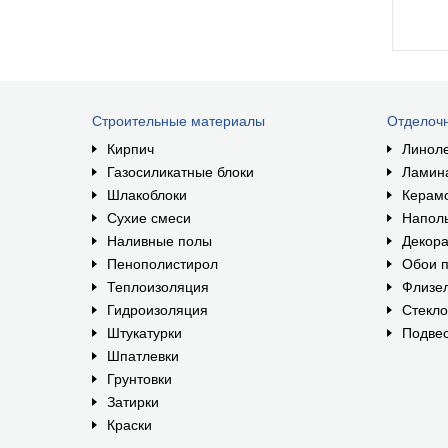
Строительные материалы
Отделоч
Кирпич
Линол
Газосиликатные блоки
Ламин
Шлакоблоки
Керам
Сухие смеси
Наполь
Наливные полы
Декора
Пенополистирол
Обои п
Теплоизоляция
Флизе
Гидроизоляция
Стекл
Штукатурки
Подвес
Шпатлевки
Грунтовки
Затирки
Краски