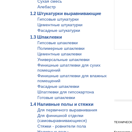
Сухая смесь
Алебастр
1.2 Штукатурки выравнивающие
Гипсовые штукатурки
Цементные штукатурки
Фасадные штукатурки
1.3 Шпаклевки
Гипсовые шпаклевки
Полимерные шпаклевки
Цементные шпаклевки
Универсальные шпаклевки
Финишные шпатлевки для сухих
помещений
Финишные шпатлевки для влажных
помещений
Фасадные шпаклевки
Шпатлевки для гипсокартона
Готовые шпаклевки
1.4 Наливные полы и стяжки
Для первичного выравнивания
Для финишной отделки
(самовыравнивающиеся)
ТЕХНИЧЕСК
Стяжки - ровнители пола
Наливные полы
Количество в