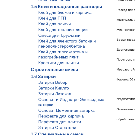
1.5 Клеи и кладочные растворы
Расход при 
Клей для блоков и кирпича
Клей для ПГП
Максимальна
Клей для плитки
Клей для теплоизоляции
Жизнеспособ
Смеси для брусчатки
Время тверд
Клей для ячеистого бетона и
пенополистеролбетона
Достижение 
Клей для гипсокартона и
пазогребневых плит
Прочность н
Крестики для плитки
Строительные смеси
Морозостойк
1.6 Затирки
Фасовка 50 к
Затирки Вебер
Затирки Киилто
Затирки Литокол
Основит и Индастро Эпоксидные
ПОДГОТОВ
затирки
Основание д
Основит Цементная затирка
Перфекта для кирпича
обработать 
Перфекта для плитки
Затирки Старатели
1.7 Специальные смеси