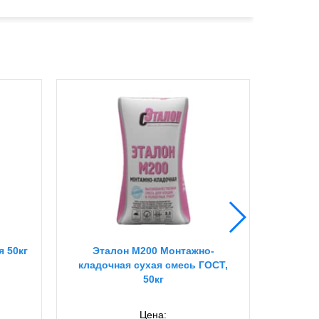
 50кг
Эталон М200 Монтажно-
ЦемЕ
кладочная сухая смесь ГОСТ,
штук
50кг
Цена: