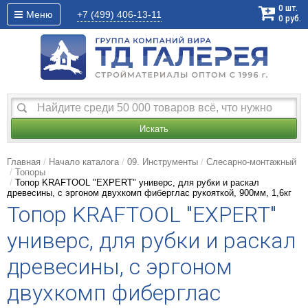
0
шт.
Меню
+7 (499)
406-13-11
0
руб.
Искать
Главная
Начало каталога
09. Инструменты
Слесарно-монтажный
Топоры
Топор KRAFTOOL "EXPERT" универс, для рубки и раскал
древесины, с эргоном двухкомп фиберглас рукояткой, 900мм, 1,6кг
Топор KRAFTOOL "EXPERT"
универс, для рубки и раскал
древесины, с эргоном
двухкомп фиберглас